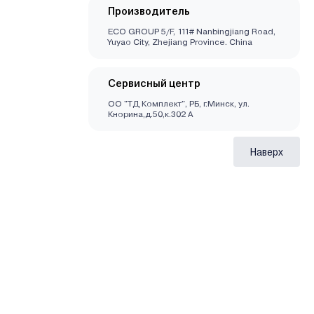
Производитель
ECO GROUP 5/F, 111# Nanbingjiang Road,
Yuyao City, Zhejiang Province. China
Сервисный центр
ОО "ТД Комплект", РБ, г.Минск, ул.
Кнорина,д.50,к.302 А
Наверх