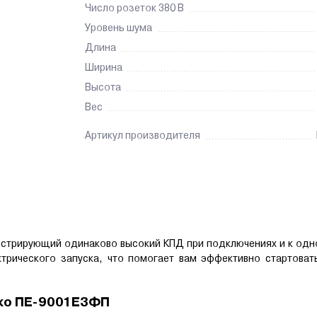
Число розеток 380 В
Уровень шума
Длина
Ширина
Высота
Вес
Артикул производителя
стрирующий одинаково высокий КПД при подключениях и к одн
ктрического запуска, что помогает вам эффективно стартоват
Эко ПE-9001E3ФП