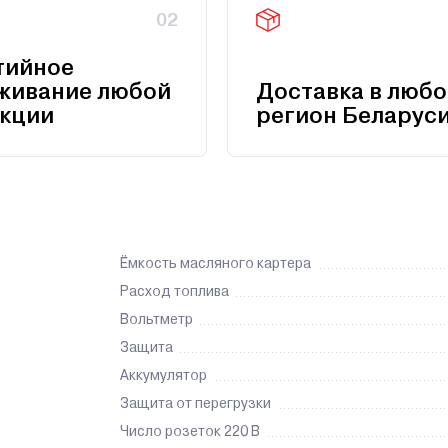
02
тийное
живание любой
Доставка в любо
кции
регион Беларус
Ёмкость масляного картера
Расход топлива
Вольтметр
Защита
Аккумулятор
Защита от перегрузки
Число розеток 220 В