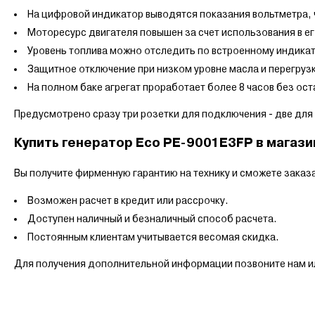
На цифровой индикатор выводятся показания вольтметра, 
Моторесурс двигателя повышен за счет использования в ег
Уровень топлива можно отследить по встроенному индикат
Защитное отключение при низком уровне масла и перегруз
На полном баке агрегат проработает более 8 часов без ост
Предусмотрено сразу три розетки для подключения - две дл
Купить генератор Eco PE-9001E3FP в магази
Вы получите фирменную гарантию на технику и сможете заказа
Возможен расчет в кредит или рассрочку.
Доступен наличный и безналичный способ расчета.
Постоянным клиентам учитывается весомая скидка.
Для получения дополнительной информации позвоните нам ил