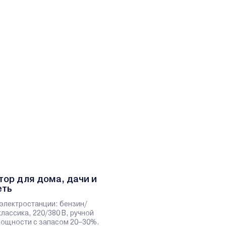
тор для дома, дачи и
еть
электростанции: бензин/
классика, 220/380 В, ручной
 мощности с запасом 20–30%.