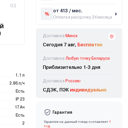
03
от 413 / мес.
Оплата в рассрочку 24 месяца
й
и
Доставка в
Минск
Сегодня 7 авг,
Бесплатно
Доставка в
Любую точку Беларуси
Приблизительно 1-3 дня
1.1 л
Доставка в
Россию
2.86 л/ч
СДЭК, ПЭК
индивидуально
Есть
IP 23
17 Aч
Гарантия
Есть
Гарантия на данный товар составляет
1
2
год