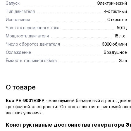
Запуск
Электрический
Тип двигателя
4-х тактный
Исполнение
Открытое
Частота переменного тока
50 Гц
Мощность двигателя
15 л.с.
Число оборотов двигателя
3000 об/мин
Охлаждение
Воздушное
Ёмкость топливного бака
25 л
О товаре
Eco PE-9001E3FP
- м
алошумный бензиновый агрегат, демон
трехфазной электросети. Он поставляется с системой эле
внешних условиях.
Конструктивные достоинства генератора 