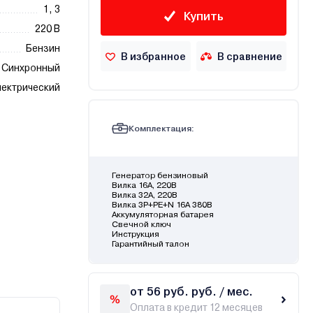
1, 3
Купить
220 В
Бензин
В избранное
В сравнение
Синхронный
ектрический
Комплектация:
Генератор бензиновый
Вилка 16А, 220В
Вилка 32А, 220В
Вилка 3Р+РЕ+N 16А 380В
Аккумуляторная батарея
Свечной ключ
Инструкция
Гарантийный талон
от 56 руб. руб. / мес.
Оплата в кредит 12 месяцев