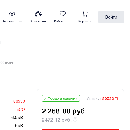
Войти
Вы смотрели
Сравнение
Избранное
Корзина
ы
9001E3FP
Артикул
80533
Товар в наличии
80533
ECO
2 268.00 руб.
6.5 кВт
2472.12 руб.
6 кВт