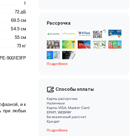
1
72 дБ
69.5 см
Рассрочка
54.5 см
55 см
73 кг
PE-9001E3FP
Подробнее
Способы оплаты
Карты рассрочки
Наличные
офазной, и к
Карты VISA, Master Card
ь при любых
EРИП, WEBPAY
Безналичный рассчет
Кредит
Подробнее