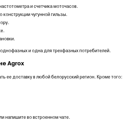
частотометра и счетчика моточасов.
о конструкции чугунной гильзы.
ору.
ке.
ановки.
я однофазных и одна для трехфазных потребителей.
не Agrox
ть ее доставку в любой белорусский регион. Кроме того:
и напишите во встроенном чате.