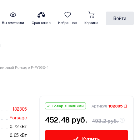
Войти
Вы смотрели
Сравнение
Избранное
Корзина
ы
иновый Forsage F-FY950-1
Артикул
182305
Товар в наличии
182305
Forsage
452.48 руб.
493.2 руб.
0.72 кВт
0.65 кВт
Купить