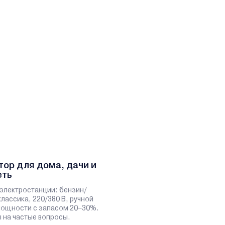
тор для дома, дачи и
еть
электростанции: бензин/
классика, 220/380 В, ручной
 мощности с запасом 20–30%.
 на частые вопросы.