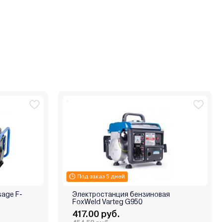
Под заказ 5 дней
sage F-
Электростанция бензиновая
FoxWeld Varteg G950
417.00 руб.