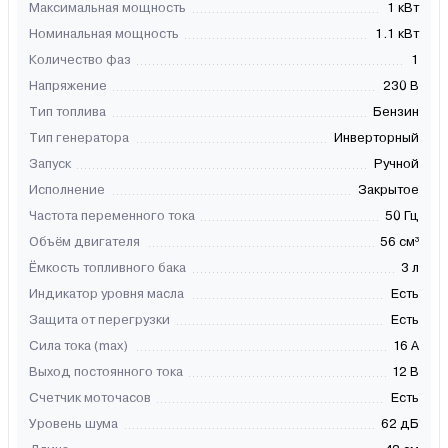
Максимальная мощность
1 кВт
Номинальная мощность
1.1 кВт
Количество фаз
1
Напряжение
230 В
Тип топлива
Бензин
Тип генератора
Инверторный
Запуск
Ручной
Исполнение
Закрытое
Частота переменного тока
50 Гц
Объём двигателя
56 см³
Ёмкость топливного бака
3 л
Индикатор уровня масла
Есть
Защита от перегрузки
Есть
Сила тока (max)
16 А
Выход постоянного тока
12 В
Счетчик моточасов
Есть
Уровень шума
62 дБ