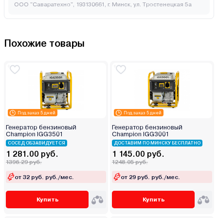
ООО "Саваратехно", 193130661, г. Минск, ул. Тростенецкая 5а
Похожие товары
Под заказ 5 дней
Под заказ 5 дней
Генератор бензиновый
Генератор бензиновый
Champion IGG3501
Champion IGG3001
СОСЕД ОБЗАВИДУЕТСЯ
ДОСТАВИМ ПО МИНСКУ БЕСПЛАТНО
1 281.00 руб.
1 145.00 руб.
1396.29 руб.
1248.05 руб.
от 32 руб. руб./мес.
от 29 руб. руб./мес.
Купить
Купить