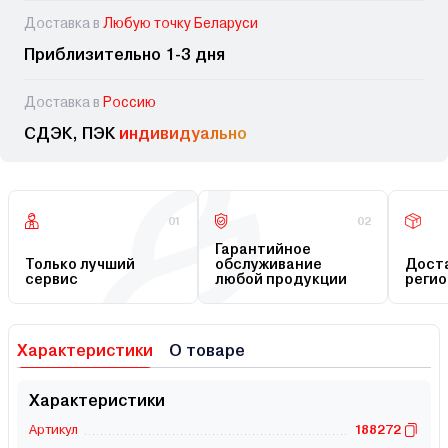
Доставка в
Любую точку Беларуси
Приблизительно 1-3 дня
Доставка в
Россию
СДЭК, ПЭК
индивидуально
01
02
Гарантийное
Только лучший
обслуживание
Доста
сервис
любой продукции
регио
Характеристики
О товаре
Характеристики
Артикул
188272