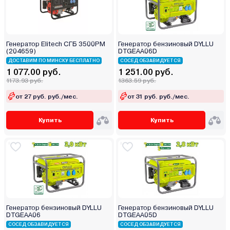
Генератор Elitech СГБ 3500РМ
Генератор бензиновый DYLLU
(204659)
DTGEAA06D
ДОСТАВИМ ПО МИНСКУ БЕСПЛАТНО
СОСЕД ОБЗАВИДУЕТСЯ
1 077.00 руб.
1 251.00 руб.
1173.93 руб.
1363.59 руб.
от 27 руб. руб./мес.
от 31 руб. руб./мес.
Купить
Купить
Генератор бензиновый DYLLU
Генератор бензиновый DYLLU
DTGEAA06
DTGEAA05D
СОСЕД ОБЗАВИДУЕТСЯ
СОСЕД ОБЗАВИДУЕТСЯ