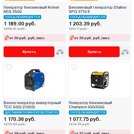
Генератор бензиновый Kolner
Бензиновый генератор Stalker
KEG 3500
SPG 3710 E
СОСЕД ОБЗАВИДУЕТСЯ
СОСЕД ОБЗАВИДУЕТСЯ
1 189.00 руб.
1 203.39 руб.
1296.01 руб.
1311.7 руб.
от 30 руб. руб./мес.
от 30 руб. руб./мес.
Купить
Купить
Бензогенератор инверторный
Генератор бензиновый
ТСС SGG 2100Si
Champion IGG3000
ДОСТАВИМ ПО МИНСКУ БЕСПЛАТНО
СОСЕД ОБЗАВИДУЕТСЯ
1 170.36 руб.
1 077.75 руб.
1275.69 руб.
1174.75 руб.
от 29 руб. руб./мес.
от 27 руб. руб./мес.