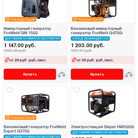
Под заказ 5 дней
Под заказ 5 дней
Инверторный генератор
Бензиновый инверторный
FoxWeld GIN 1500
генератор FoxWeld G4700i
ДОСТАВИМ ПО МИНСКУ БЕСПЛАТНО
СОСЕД ОБЗАВИДУЕТСЯ
1 147.00 руб.
1 203.00 руб.
1250.23 руб.
1311.27 руб.
от 29 руб. руб./мес.
от 30 руб. руб./мес.
Купить
Купить
Под заказ 5 дней
Бензиновый генератор FoxWeld
Электростанция Skiper HW5000i
Expert G3700
ДОСТАВИМ ПО МИНСКУ БЕСПЛАТНО
ДОСТАВИМ ПО МИНСКУ БЕСПЛАТНО