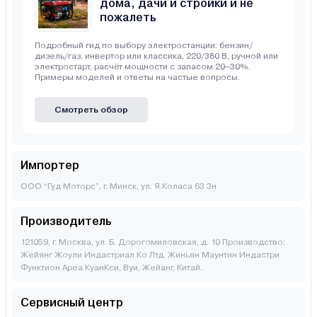
дома, дачи и стройки и не
пожалеть
Подробный гид по выбору электростанции: бензин/
дизель/газ, инвертор или классика, 220/380 В, ручной или
электростарт, расчёт мощности с запасом 20–30%.
Примеры моделей и ответы на частые вопросы.
Смотреть обзор
Импортер
ООО “Гуд Моторс”, г. Минск, ул. Я.Коласа 63 3н
Производитель
121059, г. Москва, ул. Б. Дорогомиловская, д. 10 Производство:
Жейянг Жоули Индастриал Ко Лтд. Жиньян Маунтин Индастри
Функтион Ареа КуанКси, Вуи, Жейанг, Китай.
Сервисный центр