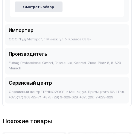
Смотреть обзор
Импортер
ООО “Гуд Моторс”, г. Минск, ул. Я.Коласа 63 3н
Производитель
Fubag Professional GmbH, Германия, Konrad-Zuse-Platz 8, 81829
Munich
Сервисный центр
Сервисный центр "TEHNOZOO", г. Минск, ул. Притыцкого 62/1Тел.
+375(17) 363-95-71, +375 (29) 3-629-629, +375(29) 7-629-629
Похожие товары