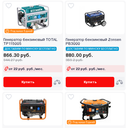
Под заказ 5 дней
Генератор бензиновый TOTAL
Генератор бензиновый Zonsen
TP115005
PB3000
ДОСТАВИМ ПО МИНСКУ БЕСПЛАТНО
ДОСТАВИМ ПО МИНСКУ БЕСПЛАТНО
866.30 руб.
880.00 руб.
944.27 руб.
959.2 руб.
от 22 руб. руб./мес.
от 22 руб. руб./мес.
Купить
Купить
Под заказ 5 дней