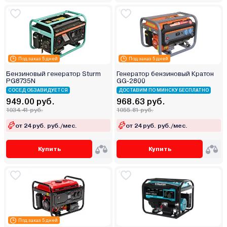
Под заказ 5 дней
Под заказ 5 дней
Бензиновый генератор Sturm
Генератор бензиновый Кратон
PG8735N
GG-2800
СОСЕД ОБЗАВИДУЕТСЯ
ДОСТАВИМ ПО МИНСКУ БЕСПЛАТНО
949.00 руб.
968.63 руб.
1034.41 руб.
1055.81 руб.
от 24 руб. руб./мес.
от 24 руб. руб./мес.
Купить
Купить
Под заказ 5 дней