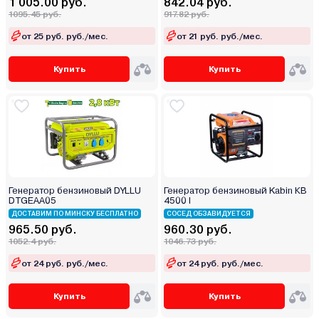
1 005.00 руб.
842.04 руб.
1095.45 руб.
917.82 руб.
от 25 руб. руб./мес.
от 21 руб. руб./мес.
Купить
Купить
Генератор бензиновый DYLLU
Генератор бензиновый Kabin КВ
DTGEAA05
4500 I
ДОСТАВИМ ПО МИНСКУ БЕСПЛАТНО
СОСЕД ОБЗАВИДУЕТСЯ
965.50 руб.
960.30 руб.
1052.4 руб.
1046.73 руб.
от 24 руб. руб./мес.
от 24 руб. руб./мес.
Купить
Купить