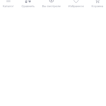
от 21 руб. руб./мес.
от 25 руб. руб./мес.
Каталог
Сравнить
Вы смотрели
Избранное
Корзина
Купить
Купить
Под заказ 3 дня
Электростанция (генератор
Генератор бензиновый Patriot
бензиновый) Eco PE-3000RSI
GRS 3500
СОСЕД ОБЗАВИДУЕТСЯ
СОСЕД ОБЗАВИДУЕТСЯ
900.00 руб.
882.15 руб.
981 руб.
961.54 руб.
от 23 руб. руб./мес.
от 22 руб. руб./мес.
Купить
Купить