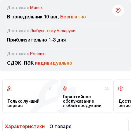
Доставка в
Минск
В понедельник 10 авг,
Бесплатно
Доставка в
Любую точку Беларуси
Приблизительно 1-3 дня
Доставка в
Россию
СДЭК, ПЭК
индивидуально
01
02
Гарантийное
Только лучший
обслуживание
Доста
сервис
любой продукции
регио
Характеристики
О товаре