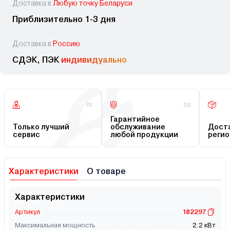
Доставка в
Любую точку Беларуси
Приблизительно 1-3 дня
Доставка в
Россию
СДЭК, ПЭК
индивидуально
01
02
Гарантийное
Только лучший
обслуживание
Доста
сервис
любой продукции
регио
Характеристики
О товаре
Характеристики
Артикул
182297
Максимальная мощность
2.2 кВт