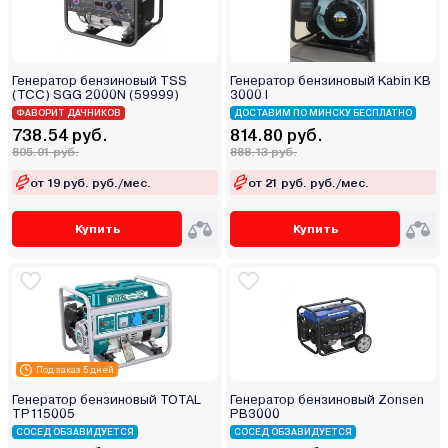
Генератор бензиновый TSS
Генератор бензиновый Kabin КВ
(ТСС) SGG 2000N (59999)
3000 I
ФАВОРИТ ДАЧНИКОВ
ДОСТАВИМ ПО МИНСКУ БЕСПЛАТНО
738.54 руб.
814.80 руб.
805.01 руб.
888.13 руб.
от 19 руб. руб./мес.
от 21 руб. руб./мес.
Купить
Купить
Под заказ 5 дней
Генератор бензиновый TOTAL
Генератор бензиновый Zonsen
TP115005
PB3000
СОСЕД ОБЗАВИДУЕТСЯ
СОСЕД ОБЗАВИДУЕТСЯ