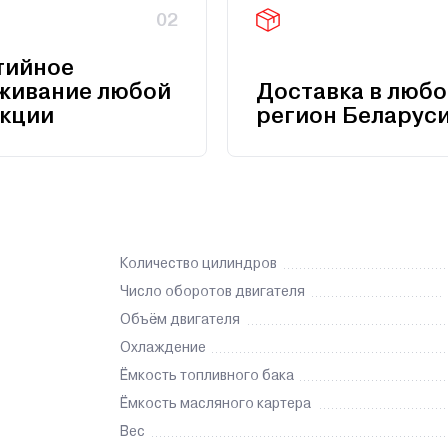
02
тийное
живание любой
Доставка в любо
кции
регион Беларус
Количество цилиндров
Число оборотов двигателя
Объём двигателя
Охлаждение
Ёмкость топливного бака
Ёмкость масляного картера
Вес