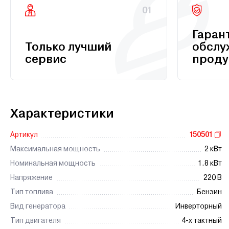
01
Гаран
Только лучший
обслу
сервис
проду
Характеристики
Артикул
150501
Максимальная мощность
2 кВт
Номинальная мощность
1.8 кВт
Напряжение
220 В
Тип топлива
Бензин
Вид генератора
Инверторный
Тип двигателя
4-х тактный