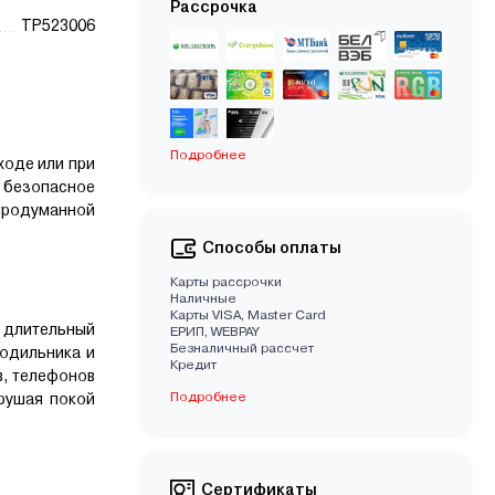
Рассрочка
TP523006
Подробнее
ходе или при
 безопасное
 продуманной
Способы оплаты
Карты рассрочки
Наличные
Карты VISA, Master Card
 длительный
EРИП, WEBPAY
Безналичный рассчет
одильника и
Кредит
в, телефонов
Подробнее
арушая покой
Сертификаты