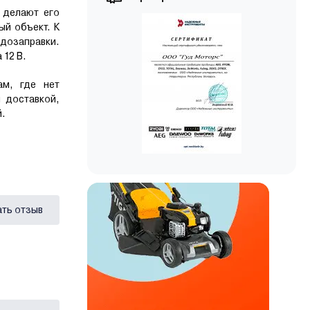
 делают его
ый объект. К
 дозаправки.
 12 В.
ам, где нет
 доставкой,
й.
ать отзыв