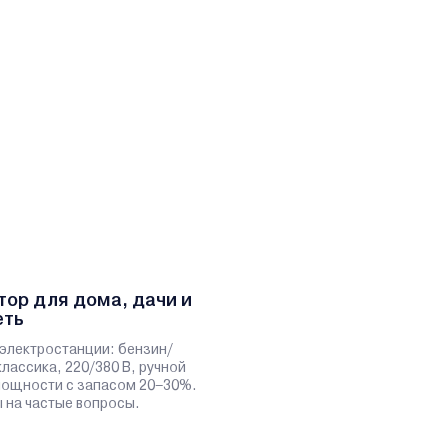
тор для дома, дачи и
еть
электростанции: бензин/
классика, 220/380 В, ручной
 мощности с запасом 20–30%.
 на частые вопросы.