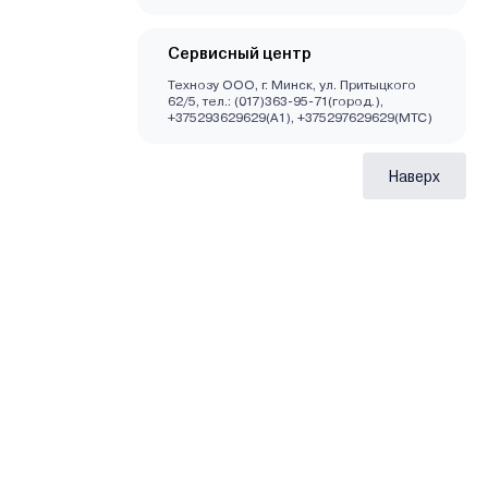
Сервисный центр
Технозу ООО, г. Минск, ул. Притыцкого
62/5, тел.: (017)363-95-71(город.),
+375293629629(A1), +375297629629(МТС)
Наверх