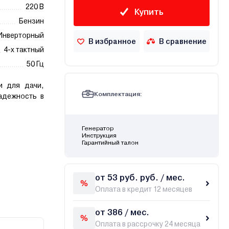
220 В
Купить
Бензин
Инверторный
В избранное
В сравнение
4-х тактный
50 Гц
и для дачи,
Комплектация:
адежность в
Генератор
Инструкция
Гарантийный талон
от 53 руб. руб. / мес.
Оплата в кредит 12 месяцев
от 386 / мес.
Оплата в рассрочку 24 месяца