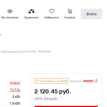
Войти
Вы смотрели
Сравнение
Избранное
Корзина
ы
новый инверторный TOTAL TP523006
Артикул
150501
Под заказ
5 дней
150501
TOTAL
2 120.45 руб.
2 кВт
2311.29 руб.
1.8 кВт