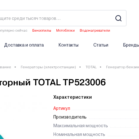
пулярно сейчас
Бензопилы
Мотоблоки
Водонагреватели
Двигатели мотоблоков
Опрыскиватели аккумуляторные
Доставка и оплата
Контакты
Статьи
Бренд
вание
Генераторы (электростанции)
TOTAL
Генератор бензи
торный TOTAL TP523006
Характеристики
Артикул
Производитель
Максимальная мощность
Номинальная мощность