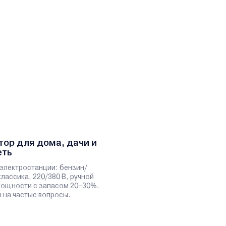
тор для дома, дачи и
еть
электростанции: бензин/
классика, 220/380 В, ручной
 мощности с запасом 20–30%.
 на частые вопросы.