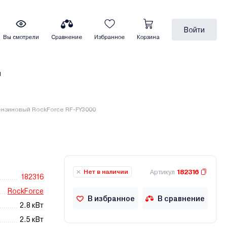
Войти
Вы смотрели
Сравнение
Избранное
Корзина
ы
ензиновый RockForce RF-FY3000
Артикул
182316
Нет в наличии
182316
RockForce
В избранное
В сравнение
2.8 кВт
2.5 кВт