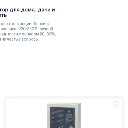
тор для дома, дачи и
еть
электростанции: бензин/
классика, 220/380 В, ручной
 мощности с запасом 20–30%.
 на частые вопросы.