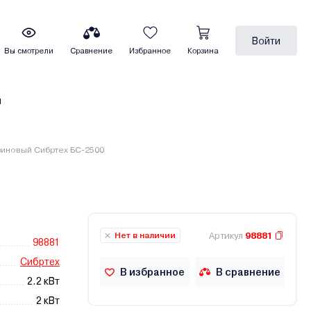
Войти
Вы смотрели
Сравнение
Избранное
Корзина
ы
зиновый Сибртех БС-2500
Артикул
98881
Нет в наличии
98881
Сибртех
В избранное
В сравнение
2.2 кВт
2 кВт