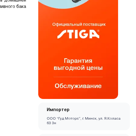
ливного бака
Импортер
ООО “Гуд Моторс”, г. Минск, ул. Я.Коласа
63 3н