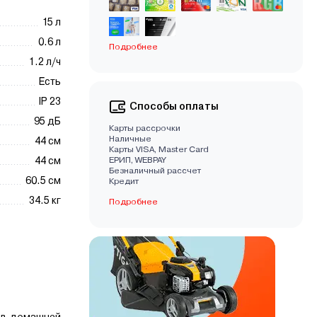
15 л
0.6 л
Подробнее
1.2 л/ч
Есть
IP 23
Способы оплаты
95 дБ
Карты рассрочки
Наличные
44 см
Карты VISA, Master Card
44 см
EРИП, WEBPAY
Безналичный рассчет
60.5 см
Кредит
34.5 кг
Подробнее
 в домашней