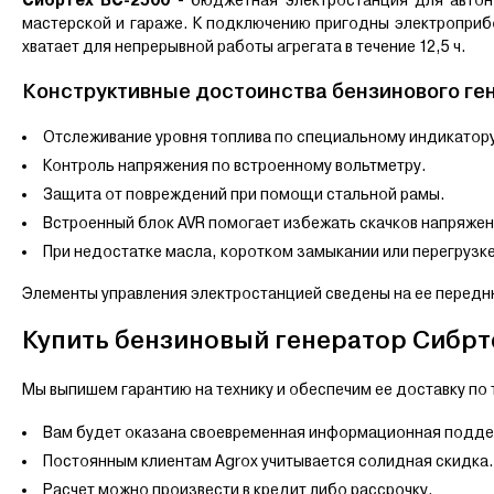
мастерской и гараже. К подключению пригодны электроприб
хватает для непрерывной работы агрегата в течение 12,5 ч.
Конструктивные достоинства бензинового ге
Отслеживание уровня топлива по специальному индикатор
Контроль напряжения по встроенному вольтметру.
Защита от повреждений при помощи стальной рамы.
Встроенный блок AVR помогает избежать скачков напряжен
При недостатке масла, коротком замыкании или перегрузк
Элементы управления электростанцией сведены на ее передн
Купить бензиновый генератор Сибрте
Мы выпишем гарантию на технику и обеспечим ее доставку по 
Вам будет оказана своевременная информационная подде
Постоянным клиентам Agrox учитывается солидная скидка.
Расчет можно произвести в кредит либо рассрочку.