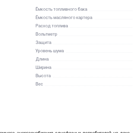
Ёмкость топливного бака
Ёмкость масляного картера
Расход топлива
Вольтметр
Защита
Уровень шума
Длина
Ширина
Высота
Вес
омного энергоснабжения однофазных потребителей на даче,