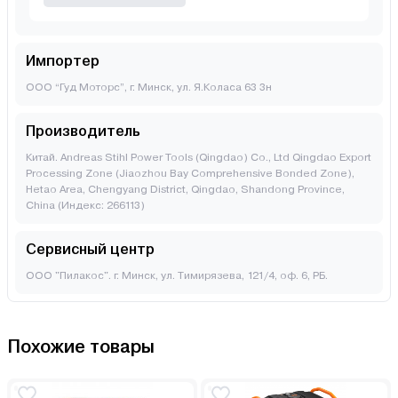
Импортер
ООО “Гуд Моторс”, г. Минск, ул. Я.Коласа 63 3н
Производитель
Китай. Andreas Stihl Power Tools (Qingdao) Co., Ltd Qingdao Export
Processing Zone (Jiaozhou Bay Comprehensive Bonded Zone),
Hetao Area, Chengyang District, Qingdao, Shandong Province,
China (Индекс: 266113)
Сервисный центр
ООО "Пилакос". г. Минск, ул. Тимирязева, 121/4, оф. 6, РБ.
Похожие товары