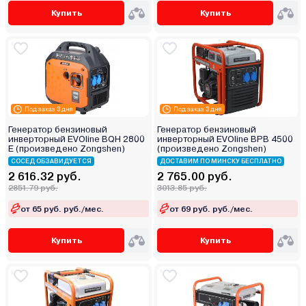
Купить
Купить
Под заказ 3 дня
Под заказ 3 дня
Генератор бензиновый
Генератор бензиновый
инверторный EVOline BQH 2800
инверторный EVOline BPB 4500
E (произведено Zongshen)
(произведено Zongshen)
СОСЕД ОБЗАВИДУЕТСЯ
ДОСТАВИМ ПО МИНСКУ БЕСПЛАТНО
2 616.32 руб.
2 765.00 руб.
2851.79 руб.
3013.85 руб.
от 65 руб. руб./мес.
от 69 руб. руб./мес.
Купить
Купить