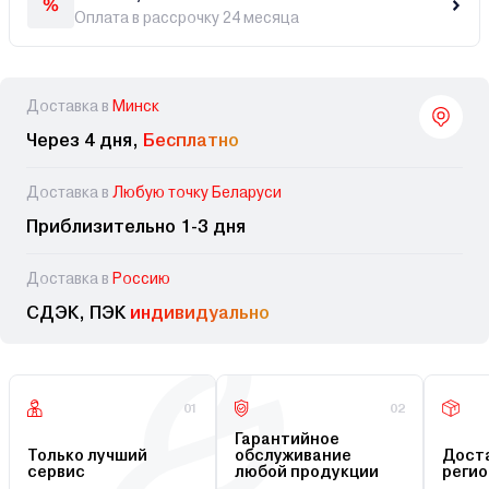
Оплата в рассрочку 24 месяца
Доставка в
Минск
Через 4 дня,
Бесплатно
Доставка в
Любую точку Беларуси
Приблизительно 1-3 дня
Доставка в
Россию
СДЭК, ПЭК
индивидуально
01
02
Гарантийное
Только лучший
обслуживание
Доста
сервис
любой продукции
регио