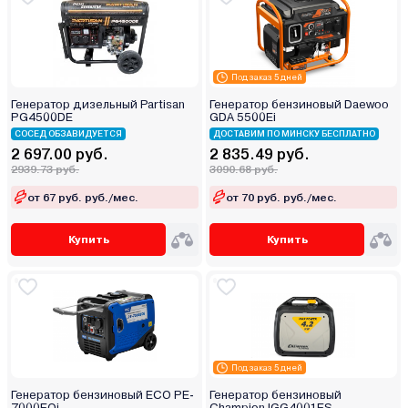
Под заказ 5 дней
Генератор дизельный Partisan
Генератор бензиновый Daewoo
PG4500DE
GDA 5500Ei
СОСЕД ОБЗАВИДУЕТСЯ
ДОСТАВИМ ПО МИНСКУ БЕСПЛАТНО
2 697.00 руб.
2 835.49 руб.
2939.73 руб.
3090.68 руб.
от 67 руб. руб./мес.
от 70 руб. руб./мес.
Купить
Купить
Под заказ 5 дней
Генератор бензиновый ECO PE-
Генератор бензиновый
7000EQi
Champion IGG4001ES