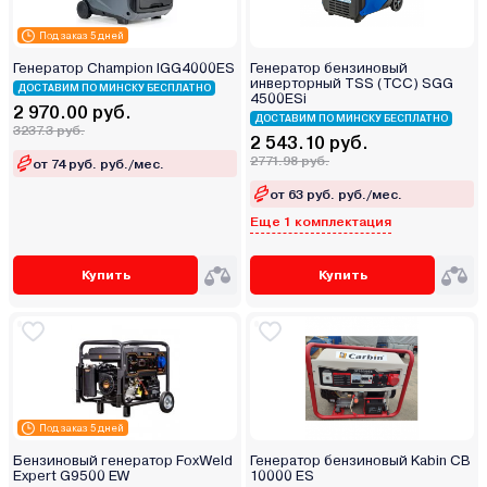
Под заказ 5 дней
Генератор Champion IGG4000ES
Генератор бензиновый
инверторный TSS (ТСС) SGG
ДОСТАВИМ ПО МИНСКУ БЕСПЛАТНО
4500ESi
2 970.00 руб.
ДОСТАВИМ ПО МИНСКУ БЕСПЛАТНО
3237.3 руб.
2 543.10 руб.
2771.98 руб.
от 74 руб. руб./мес.
от 63 руб. руб./мес.
Еще 1 комплектация
Купить
Купить
Под заказ 5 дней
Бензиновый генератор FoxWeld
Генератор бензиновый Kabin СВ
Expert G9500 EW
10000 ES