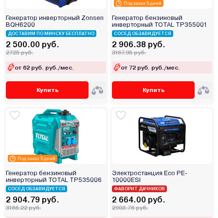
Под заказ 5 дней
Генератор инверторный Zonsen
Генератор бензиновый
BQH6200
инверторный TOTAL TP355001
ДОСТАВИМ ПО МИНСКУ БЕСПЛАТНО
СОСЕД ОБЗАВИДУЕТСЯ
2 500.00 руб.
2 906.38 руб.
2725 руб.
3167.95 руб.
от 62 руб. руб./мес.
от 72 руб. руб./мес.
Купить
Купить
Под заказ 5 дней
Генератор бензиновый
Электростанция Eco PE-
инверторный TOTAL TP535006
10000ESI
СОСЕД ОБЗАВИДУЕТСЯ
ФАВОРИТ ДАЧНИКОВ
2 904.79 руб.
2 664.00 руб.
3166.22 руб.
2903.76 руб.