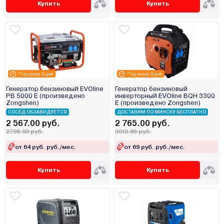
Купить
Купить
Под заказ 3 дня
Под заказ 3 дня
Генератор бензиновый EVOline
Генератор бензиновый
PB 5000 E (произведено
инверторный EVOline BQH 3300
Zongshen)
E (произведено Zongshen)
СОСЕД ОБЗАВИДУЕТСЯ
ДОСТАВИМ ПО МИНСКУ БЕСПЛАТНО
2 567.00 руб.
2 765.00 руб.
2798.03 руб.
3013.85 руб.
от 64 руб. руб./мес.
от 69 руб. руб./мес.
Купить
Купить