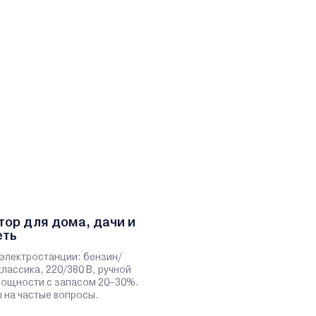
тор для дома, дачи и
еть
электростанции: бензин/
классика, 220/380 В, ручной
 мощности с запасом 20–30%.
 на частые вопросы.