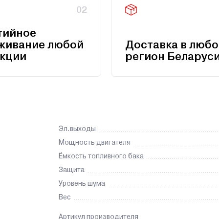
02
тийное
живание любой
Доставка в любо
кции
регион Беларус
Эл.выходы
Мощность двигателя
Ёмкость топливного бака
Защита
Уровень шума
Вес
Артикул производителя