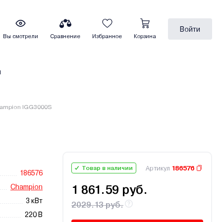
Войти
Вы смотрели
Сравнение
Избранное
Корзина
ы
hampion IGG3000S
Артикул
186576
Товар в наличии
186576
Champion
1 861.59 руб.
3 кВт
2029.13 руб.
220 В