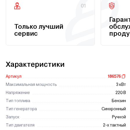
01
Гаран
Только лучший
обслу
сервис
проду
Характеристики
Артикул
186576
Максимальная мощность
3 кВт
Напряжение
220 В
Тип топлива
Бензин
Тип генератора
Синхронный
Запуск
Ручной
Тип двигателя
2-х тактный