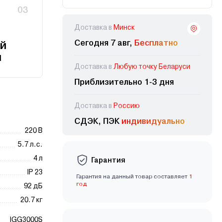
03
Доставка в
Минск
Сегодня 7 авг,
Бесплатно
й
и
Доставка в
Любую точку Беларуси
Приблизительно 1-3 дня
Доставка в
Россию
СДЭК, ПЭК
индивидуально
220 В
5.7 л.с.
4 л
Гарантия
IP 23
Гарантия на данный товар составляет
1
год
92 дБ
20.7 кг
IGG3000S