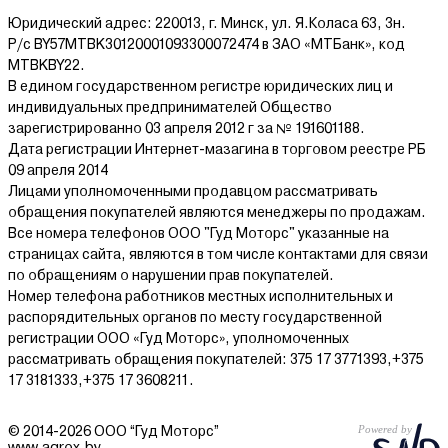
Юридический адрес: 220013, г. Минск, ул. Я.Коласа 63, 3н.
Р/с BY57MTBK30120001093300072474 в ЗАО «МТБанк», код
MTBKBY22.
В едином государственном регистре юридических лиц и
индивидуальных предпринимателей Общество
зарегистрированно 03 апреля 2012 г за № 191601188.
Дата регистрации Интернет-мазагина в торговом реестре РБ
09 апреля 2014
Лицами уполномоченными продавцом рассматривать
обращения покупателей являются менеджеры по продажам.
Все номера телефонов ООО "Гуд Моторс" указанные на
страницах сайта, являются в том числе контактами для связи
по обращениям о нарушении прав покупателей.
Номер телефона работников местных исполнительных и
распорядительных органов по месту государственной
регистрации ООО «Гуд Моторс», уполномоченных
рассматривать обращения покупателей: 375 17 3771393,+375
17 3181333,+375 17 3608211.
© 2014-2026 ООО “Гуд Моторс”
www.agrox.by