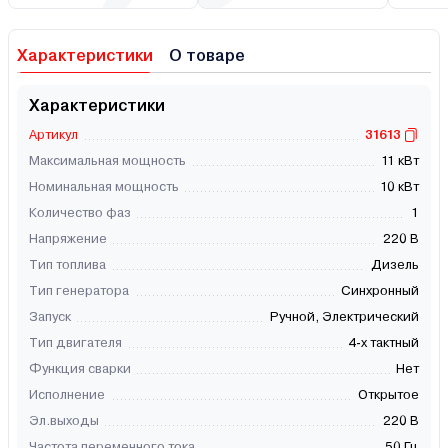
Характеристики
О товаре
Характеристики
Артикул
31613
Максимальная мощность
11 кВт
Номинальная мощность
10 кВт
Количество фаз
1
Напряжение
220 В
Тип топлива
Дизель
Тип генератора
Синхронный
Запуск
Ручной, Электрический
Тип двигателя
4-х тактный
Функция сварки
Нет
Исполнение
Открытое
Эл.выходы
220 В
Частота переменного тока
50 Гц