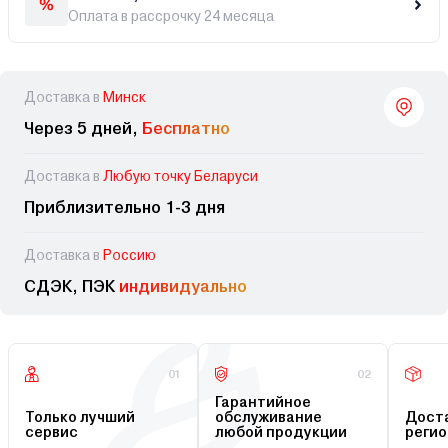
Оплата в рассрочку 24 месяца
Доставка в
Минск
Через 5 дней,
Бесплатно
Доставка в
Любую точку Беларуси
Приблизительно 1-3 дня
Доставка в
Россию
СДЭК, ПЭК
индивидуально
01
02
Гарантийное
Только лучший
обслуживание
Доста
сервис
любой продукции
регио