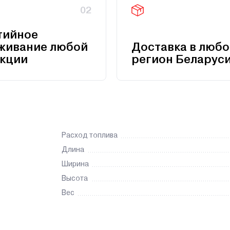
02
тийное
живание любой
Доставка в любо
кции
регион Беларус
Расход топлива
Длина
Ширина
Высота
Вес