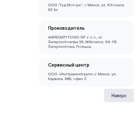
ООО “Гуд Моторс”, г. Минск, ул. Я.Коласа
63 3н
Производитель
AGREGATY FOGO SP. z o.o., ul.
Święciechowska 36, Wilkowice, 64-115
Święciechowa, Польша.
Сервисный центр
ООО «Инструментгрупп»,г. Минск, ул.
Карвата, 88Б, офис 2
Наверх