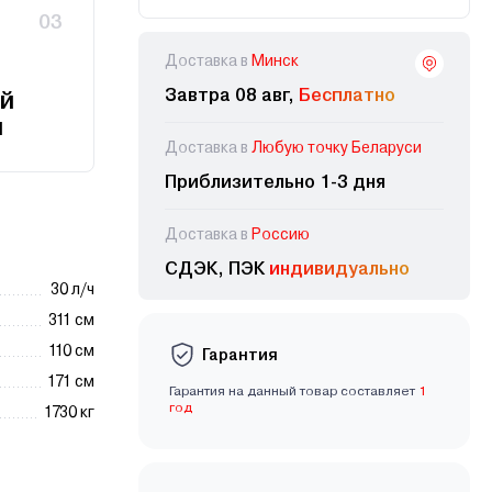
03
Доставка в
Минск
Завтра 08 авг,
Бесплатно
й
и
Доставка в
Любую точку Беларуси
Приблизительно 1-3 дня
Доставка в
Россию
СДЭК, ПЭК
индивидуально
30 л/ч
311 см
110 см
Гарантия
171 см
Гарантия на данный товар составляет
1
год
1730 кг