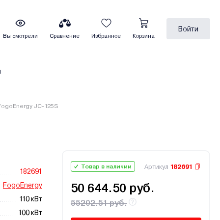
Войти
Вы смотрели
Сравнение
Избранное
Корзина
ы
FogoEnergy JC-125S
Артикул
182691
Товар в наличии
182691
FogoEnergy
50 644.50 руб.
110 кВт
55202.51 руб.
100 кВт