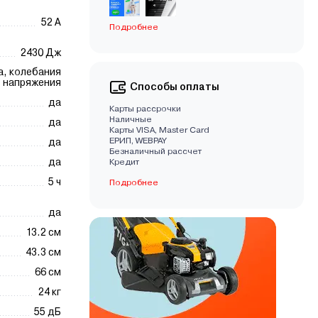
52 A
Подробнее
2430 Дж
а, колебания
напряжения
Способы оплаты
да
Карты рассрочки
Наличные
да
Карты VISA, Master Card
EРИП, WEBPAY
да
Безналичный рассчет
да
Кредит
5 ч
Подробнее
да
13.2 см
43.3 см
66 см
24 кг
55 дБ