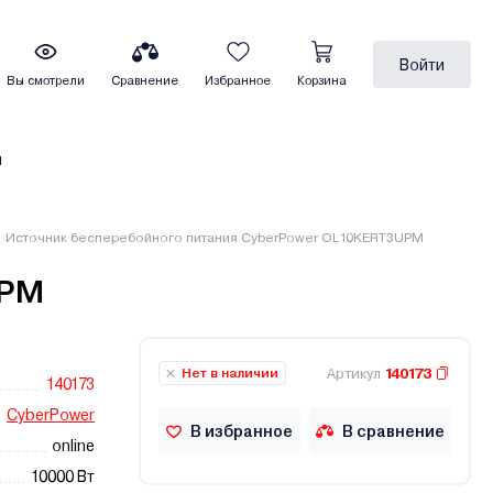
Войти
Вы смотрели
Сравнение
Избранное
Корзина
ы
Источник бесперебойного питания CyberPower OL10KERT3UPM
UPM
Артикул
140173
Нет в наличии
140173
CyberPower
В избранное
В сравнение
online
10000 Вт