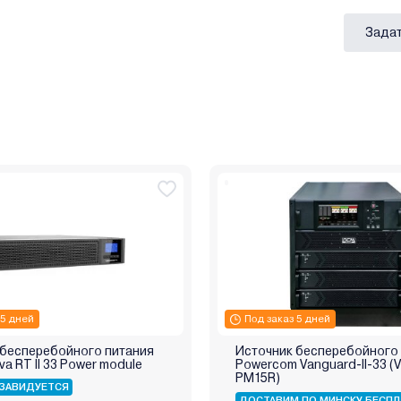
Задат
 5 дней
Под заказ 5 дней
 бесперебойного питания
Источник бесперебойного
va RT II 33 Power module
Powercom Vanguard-II-33 (V
PM15R)
ЗАВИДУЕТСЯ
ДОСТАВИМ ПО МИНСКУ БЕСПЛ