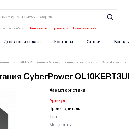
пулярно сейчас
Бензопилы
Триммеры
Газонокосилки
Культиваторы
Двигатели мотоблоков
Доставка и оплата
Контакты
Статьи
Бренд
вание
(ИБП) Источники бесперебойного питания
CyberPower
итания CyberPower OL10KERT3
Характеристики
Артикул
Производитель
Тип
Мощность