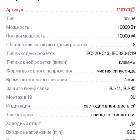
Артикул
140173
Тип
online
Мощность
10000 Вт
Полная мощность
10000 VA
Общее количество выходных розеток
8
Тип выходных розеток
IEC320-C13, IEC320-C19
Тип входной розетки (вилки)
клеммы
Форма выходного напряжения
чистая синусоида
Время автономного питания
4 мин
Защита линий связи
RJ-11, RJ-45
Монтаж в 19
3U
Индикация
светодиодная, дисплей
Тип батареи
свинцово-кислотная
Холодный старт
да
Входное напряжение (min)
190 В