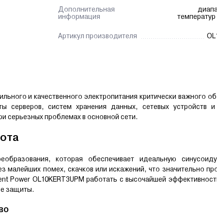
Дополнительная
диапа
информация
температур 
Артикул производителя
OL
льного и качественного электропитания критически важного о
ы серверов, систем хранения данных, сетевых устройств и
и серьезных проблемах в основной сети.
бота
еобразования, которая обеспечивает идеальную синусоид
з малейших помех, скачков или искажений, что значительно пр
gent Power OL10KERT3UPM работать с высочайшей эффективнос
ве защиты.
во