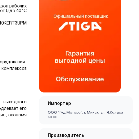
зон рабочих
от 0 до 40 °С
10KERT3UPM
борудования.
 комплексов
у выходного
Импортер
одлевает его
ООО “Гуд Моторс”, г. Минск, ул. Я.Коласа
тью, экономя
63 3н
Производитель