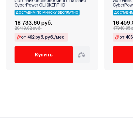
Источник бесперебойного питания
Источник
CyberPower OL10KERTHD
CyberPow
ДОСТАВИМ ПО МИНСКУ БЕСПЛАТНО
ДОСТАВИМ
18 733.60 руб.
16 459.
20419.62 руб.
17940.95 
от 462 руб. руб./мес.
от 406
Купить