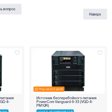
ь вопрос
Наверх
Под заказ 5 дней
 питания
Источник бесперебойного питания
GD-II-
PowerCom Vanguard-II-33 (VGD-II-
PM10R)
АТНО
СОСЕД ОБЗАВИДУЕТСЯ