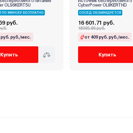
 бесперебойного питания
Источник бесперебойного
er OLS6KERT5U
CyberPower OL8KERTHD
 ПО МИНСКУ БЕСПЛАТНО
СОСЕД ОБЗАВИДУЕТСЯ
59 руб.
16 601.71 руб.
руб.
18095.86 руб.
 руб. руб./мес.
от 409 руб. руб./мес.
Купить
Купить