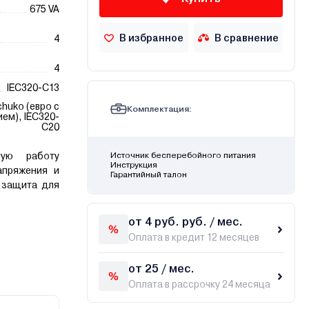
675 VA
В избранное
В сравнение
4
4
IEC320-C13
chuko (евро с
Комплектация:
ем), IEC320-
C20
ную работу
Источник бесперебойного питания
Инструкция
апряжения и
Гарантийный талон
 защита для
от 4 руб. руб. / мес.
Оплата в кредит 12 месяцев
от 25 / мес.
Оплата в рассрочку 24 месяца