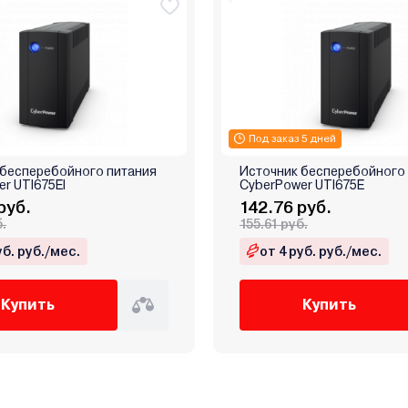
Под заказ 5 дней
 бесперебойного питания
Источник бесперебойного
r UTI675EI
CyberPower UTI675E
руб.
142.76 руб.
б.
155.61 руб.
уб. руб./мес.
от 4 руб. руб./мес.
Купить
Купить