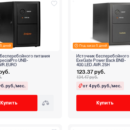
 5 дней
Под заказ 5 дней
 бесперебойного питания
Источник бесперебойного
pecialPro UNB-
ExeGate Power Back BNB-
AVR.EURO
400.LED.AVR.2SH
руб.
123.37 руб.
б.
134.47 руб.
уб. руб./мес.
от 4 руб. руб./мес.
Купить
Купить