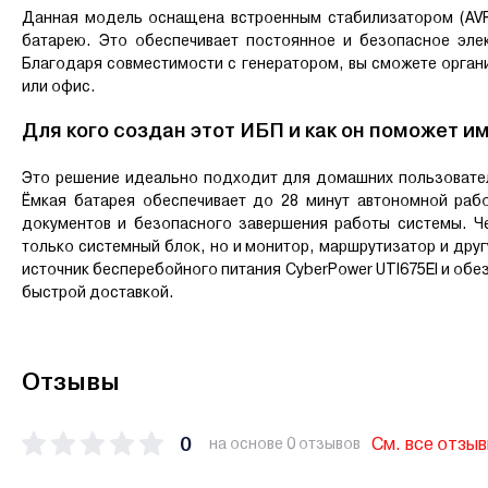
Данная модель оснащена встроенным стабилизатором (AVR)
батарею. Это обеспечивает постоянное и безопасное эле
Благодаря совместимости с генератором, вы сможете орган
или офис.
Для кого создан этот ИБП и как он поможет и
Это решение идеально подходит для домашних пользовател
Ёмкая батарея обеспечивает до 28 минут автономной рабо
документов и безопасного завершения работы системы. Ч
только системный блок, но и монитор, маршрутизатор и дру
источник бесперебойного питания CyberPower UTI675EI и обе
быстрой доставкой.
Отзывы
0
См. все отзы
на основе 0 отзывов