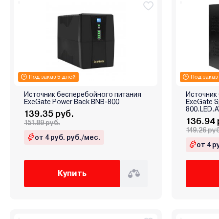
Под заказ 5 дней
Под заказ
Источник бесперебойного питания
Источник
ExeGate Power Back BNB-800
ExeGate S
800.LED.
139.35 руб.
136.94 
151.89 руб.
149.26 ру
от 4 руб. руб./мес.
от 4 р
Купить