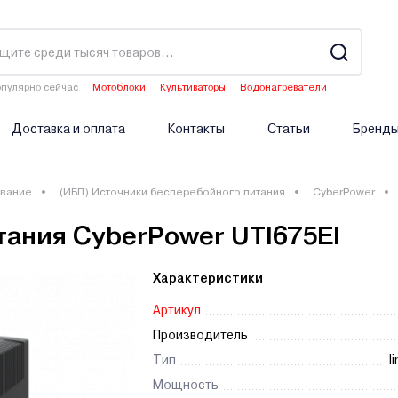
пулярно сейчас
Мотоблоки
Культиваторы
Водонагреватели
Аэраторы
Опрыскиватели аккумуляторные
Доставка и оплата
Контакты
Статьи
Бренд
вание
(ИБП) Источники бесперебойного питания
CyberPower
тания CyberPower UTI675EI
Характеристики
Артикул
Производитель
Тип
l
Мощность