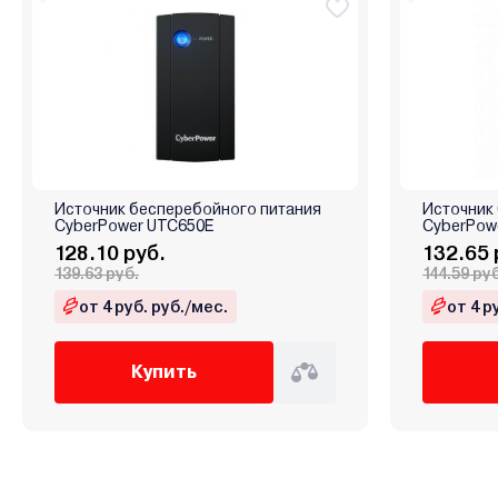
Источник бесперебойного питания
Источник
CyberPower UTC650E
CyberPowe
128.10 руб.
132.65 
139.63 руб.
144.59 ру
от 4 руб. руб./мес.
от 4 р
Купить