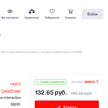
Войти
Вы смотрели
Сравнение
Избранное
Корзина
ы
Источник бесперебойного питания CyberPower UTI675EI
Артикул
140213
Товар в наличии
140213
CyberPower
132.65 руб.
144.59 руб.
ine-interactive
360 Вт
Купить