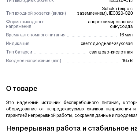
Тип выходных розеток
IEC320-C13
Schuko (евро с
Тип входной розетки (вилки)
заземлением), IEC320-C20
Форма выходного
аппроксимированная
напряжения
синусоида
Время автономного питания
16 мин
Индикация
светодиодная+звуковая
Тип батареи
свинцово-кислотная
Входное напряжение (min)
165 В
О товаре
Это надежный источник бесперебойного питания, кото
оборудование от непредсказуемых скачков напряжения и
гарантией непрерывной работы, сохраняя данные и продлевая
Непрерывная работа и стабильное н