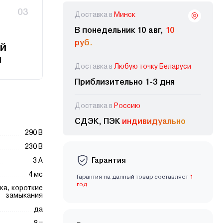
03
Доставка в
Минск
В понедельник 10 авг,
10
руб.
й
и
Доставка в
Любую точку Беларуси
Приблизительно 1-3 дня
Доставка в
Россию
СДЭК, ПЭК
индивидуально
290 В
230 В
Гарантия
3 A
4 мс
Гарантия на данный товар составляет
1
год
ка, короткие
замыкания
да