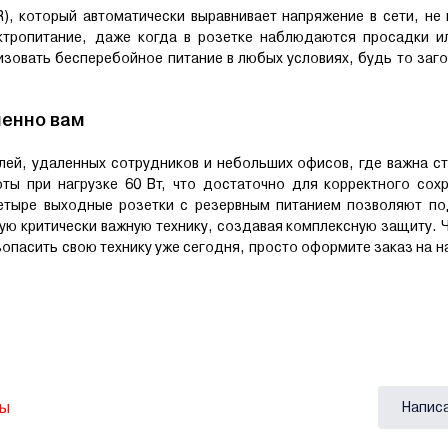
, который автоматически выравнивает напряжение в сети, не 
ктропитание, даже когда в розетке наблюдаются просадки ил
изовать бесперебойное питание в любых условиях, будь то за
менно вам
ей, удаленных сотрудников и небольших офисов, где важна ст
ты при нагрузке 60 Вт, что достаточно для корректного сохр
етыре выходные розетки с резервным питанием позволяют по
гую критически важную технику, создавая комплексную защиту. 
зопасить свою технику уже сегодня, просто оформите заказ на н
вы
Напис