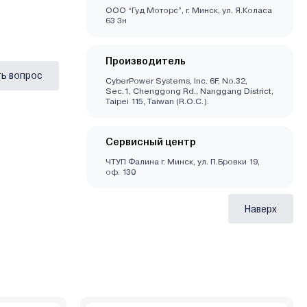
ООО “Гуд Моторс”, г. Минск, ул. Я.Коласа
63 3н
Производитель
ь вопрос
CyberPower Systems, Inc. 6F, No.32,
Sec.1, Chenggong Rd., Nanggang District,
Taipei 115, Taiwan (R.O.C.).
Сервисный центр
ЧТУП Фалина г. Минск, ул. П.Бровки 19,
оф. 130
Наверх