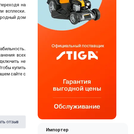
переходя на
и всплески.
городный дом
абильность.
анения всех
дключить не
Чтобы купить
ашем сайте с
ать отзыв
Импортер