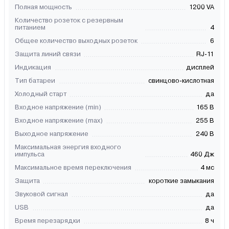
Полная мощность
1200 VA
Количество розеток с резервным
питанием
4
Общее количество выходных розеток
6
Защита линий связи
RJ-11
Индикация
дисплей
Тип батареи
свинцово-кислотная
Холодный старт
да
Входное напряжение (min)
165 В
Входное напряжение (max)
255 В
Выходное напряжение
240 В
Максимальная энергия входного
импульса
460 Дж
Максимальное время переключения
4 мс
Защита
короткие замыкания
Звуковой сигнал
да
USB
да
Время перезарядки
8 ч