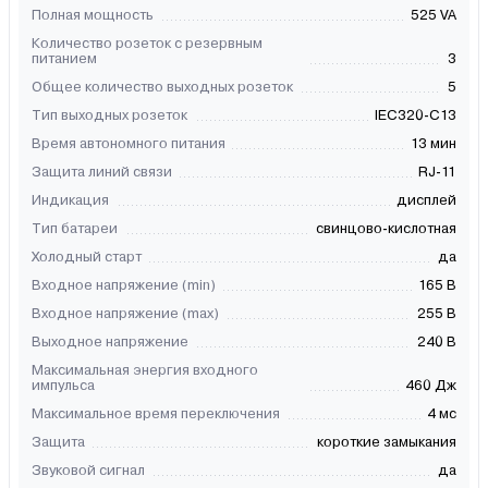
Полная мощность
525 VA
Количество розеток с резервным
питанием
3
Общее количество выходных розеток
5
Тип выходных розеток
IEC320-C13
Время автономного питания
13 мин
Защита линий связи
RJ-11
Индикация
дисплей
Тип батареи
свинцово-кислотная
Холодный старт
да
Входное напряжение (min)
165 В
Входное напряжение (max)
255 В
Выходное напряжение
240 В
Максимальная энергия входного
импульса
460 Дж
Максимальное время переключения
4 мс
Защита
короткие замыкания
Звуковой сигнал
да