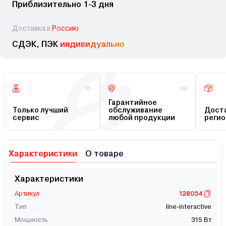
Приблизительно 1-3 дня
Доставка в
Россию
СДЭК, ПЭК
индивидуально
01
02
Гарантийное
Только лучший
обслуживание
Доста
сервис
любой продукции
регио
Характеристики
О товаре
Характеристики
Артикул
128054
Тип
line-interactive
Мощность
315 Вт