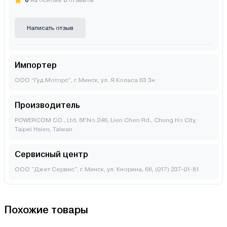
0
на основе 0 отзывов
Написать отзыв
Импортер
ООО “Гуд Моторс”, г. Минск, ул. Я.Коласа 63 3н
Производитель
POWERCOM CO., Ltd, 8F.No.246, Lien Chen Rd., Chung Ho City,
Taipei Hsien, Taiwan
Сервисный центр
ООО "Джет Сервис", г. Минск, ул. Кнорина, 6б, (017) 237-01-81
Похожие товары