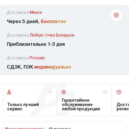
Доставка в
Минск
Через 5 дней,
Бесплатно
Доставка в
Любую точку Беларуси
Приблизительно 1-3 дня
Доставка в
Россию
СДЭК, ПЭК
индивидуально
01
02
Гарантийное
Только лучший
обслуживание
Доста
сервис
любой продукции
регио