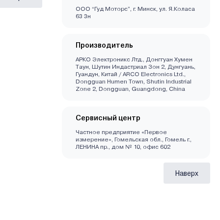
ООО “Гуд Моторс”, г. Минск, ул. Я.Коласа
63 3н
Производитель
АРКО Электроникс Лтд., Донггуан Хумен
Таун, Шутин Индастриал Зон 2, Дунгуань,
Гуандун, Китай / ARCO Electronics Ltd.,
Dongguan Humen Town, Shutin Industrial
Zone 2, Dongguan, Guangdong, China
Сервисный центр
Частное предприятие «Первое
измерение», Гомельская обл., Гомель г.,
ЛЕНИНА пр., дом № 10, офис 602
Наверх