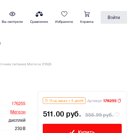
Войти
Вы смотрели
Сравнение
Избранное
Корзина
ы
точник питания Мегеон 31605
Артикул
176255
Под заказ
5 дней
176255
Мегеон
511.00 руб.
556.99 руб.
дисплей
230 В
Купить