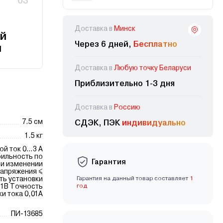
03
Доставка в
Минск
й
Через 6 дней,
Бесплатно
и
Доставка в
Любую точку Беларуси
Приблизительно 1-3 дня
Доставка в
Россию
7.5 см
СДЭК, ПЭК
индивидуально
1.5 кг
ток 0…3 А
ильность по
Гарантия
и изменении
апряжения ≤
ть установки
Гарантия на данный товар составляет
1
год
установки тока 0,01А
ПИ-13685