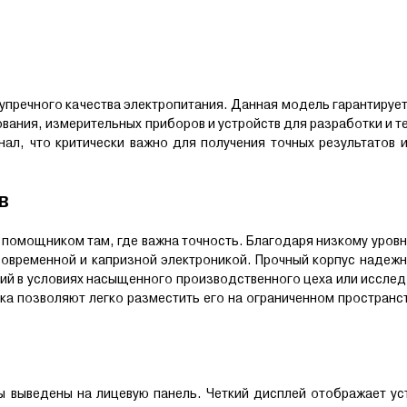
пречного качества электропитания. Данная модель гарантируе
вания, измерительных приборов и устройств для разработки и т
ал, что критически важно для получения точных результатов 
в
помощником там, где важна точность. Благодаря низкому уров
современной и капризной электроникой. Прочный корпус наде
твий в условиях насыщенного производственного цеха или иссле
а позволяют легко разместить его на ограниченном пространс
ты выведены на лицевую панель. Четкий дисплей отображает у