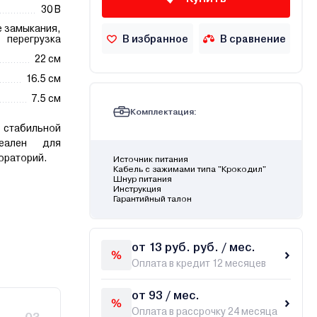
30 В
е замыкания,
В избранное
В сравнение
перегрузка
22 см
16.5 см
7.5 см
Комплектация:
 стабильной
деален для
ораторий.
Источник питания
Кабель с зажимами типа "Крокодил"
Шнур питания
Инструкция
Гарантийный талон
от 13 руб. руб. / мес.
Оплата в кредит 12 месяцев
от 93 / мес.
Оплата в рассрочку 24 месяца