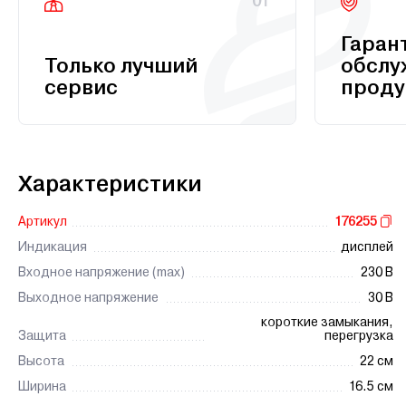
01
Гаран
Только лучший
обслу
сервис
проду
Характеристики
Артикул
176255
Индикация
дисплей
Входное напряжение (max)
230 В
Выходное напряжение
30 В
короткие замыкания,
Защита
перегрузка
Высота
22 см
Ширина
16.5 см