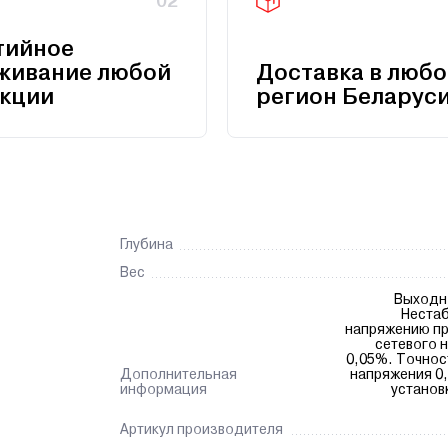
02
тийное
живание любой
Доставка в любо
кции
регион Беларус
Глубина
Вес
Выходной 
Нестаб
напряжению пр
сетевого н
0,05%. Точнос
Дополнительная
напряжения 0,1В Точность
информация
Артикул производителя