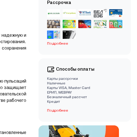
Рассрочка
т надежную и
естирования.
Подробнее
и сохранения
Способы оплаты
Карты рассрочки
ню пульсаций
Наличные
жно защищает
Карты VISA, Master Card
EРИП, WEBPAY
довательской
Безналичный рассчет
тве рабочего
Кредит
Подробнее
становленные