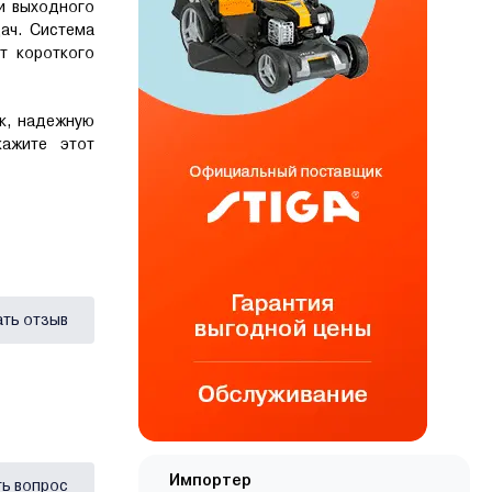
и выходного
ач. Система
т короткого
ек, надежную
кажите этот
ать отзыв
Импортер
ь вопрос