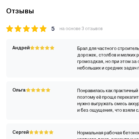
Отзывы
5
на основе 3 отзывов
Андрей
Брал для частного строител
дорожек, столбов и мелких 
громоздкая, но при этом за
небольших и средних задач п
Ольга
Понравилась как практичный
поэтому её проще перекатит
нужно выгружать смесь акку
и без ощущения, что взяли 
Сергей
Нормальная рабочая бетоном