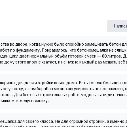
Напис
ьства во дворе, когда нужно было спокойно замешивать бетон дл
работ по фундаменту. Понравилось, что бетономешалка не слиш
 один цикл даёт нормальный объём готовой смеси — 80 литров. Д
о дому этого вполне хватает, и не нужно каждый раз мешать всё 
 вариант для дачи и стройки возле дома. Есть колёса большого 
ь по участку, а сам барабан можно регулировать по положению, 
ратнее. Для бытовых строительных работ модель выглядит очен
слишком тяжёлую технику.
ешалка для своего класса. Не для огромной стройки, а именно 