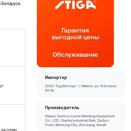
 Беларуси.
Импортер
ут
ООО “Гуд Моторс”, г. Минск, ул. Я.Коласа
63 3н
Производитель
Skiper Taizhou Lemin Welding Equipment
Co., LTD., DanYa Industrial Park, ZeGuo
Town, WenLing City, ZheJiang, Китай
 за один