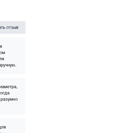
ать отзыв
я
ком
ля
вручную.
диаметра,
когда
ь разумно
для