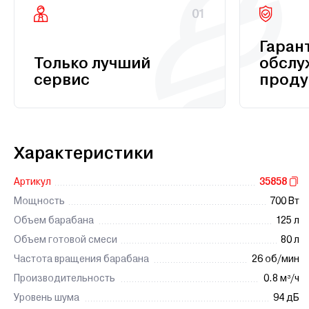
01
Гаран
Только лучший
обслу
сервис
проду
Характеристики
Артикул
35858
Мощность
700 Вт
Объем барабана
125 л
Объем готовой смеси
80 л
Частота вращения барабана
26 об/мин
Производительность
0.8 м³/ч
Уровень шума
94 дБ