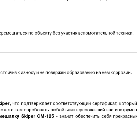
еремещаться по объекту без участия вспомогательной техники.
устойчив к износу и не повержен образованию на нем коррозии.
kiper
, что подтверждает соответствующий сертификат, которы
сможете там опробовать любой заинтересовавший вас инструмен
ешалку Skiper CM-125
- значит обеспечить себя прекрасны