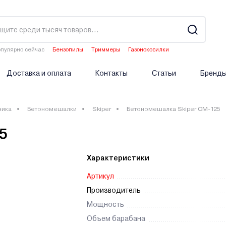
пулярно сейчас
Бензопилы
Триммеры
Газонокосилки
Культиваторы
Аэраторы
Доставка и оплата
Контакты
Статьи
Бренд
ника
Бетономешалки
Skiper
Бетономешалка Skiper CM-125
5
Характеристики
Артикул
Производитель
Мощность
Объем барабана