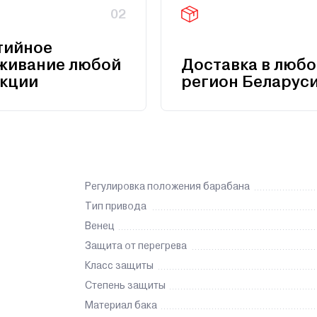
02
тийное
живание любой
Доставка в любо
кции
регион Беларус
Регулировка положения барабана
Тип привода
Венец
Защита от перегрева
Класс защиты
Степень защиты
Материал бака