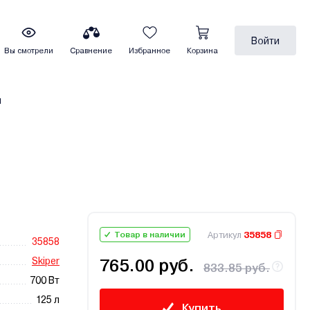
Войти
Вы смотрели
Сравнение
Избранное
Корзина
ы
Артикул
35858
Товар в наличии
35858
Skiper
765.00 руб.
833.85 руб.
700 Вт
125 л
Купить