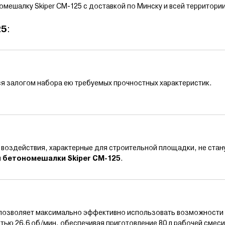
мешалку Skiper CM-125 с доставкой по Минску и всей территории
25
:
я залогом набора ею требуемых прочностных характеристик.
е воздействия, характерные для строительной площадки, не стан
я
бетономешалки Skiper CM-125
.
я позволяет максимально эффективно использовать возможности
тью 26,6 об/мин, обеспечивая приготовление 80 л рабочей смеси