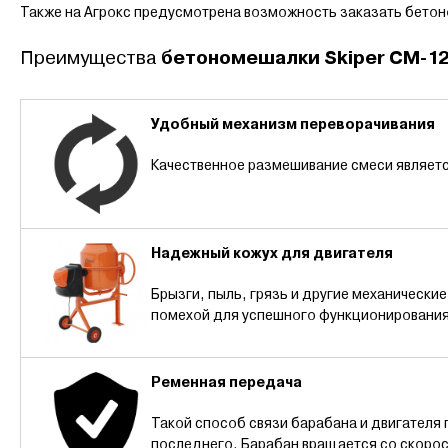
Также на Агрокс предусмотрена возможность заказать бетоно
бетономешалки Skiper CM-1
Преимущества
Удобный механизм переворачивания
Качественное размешивание смеси являетс
Надежный кожух для двигателя
Брызги, пыль, грязь и другие механически
помехой для успешного функционировани
Ременная передача
Такой способ связи барабана и двигател
последнего. Барабан вращается со скорос