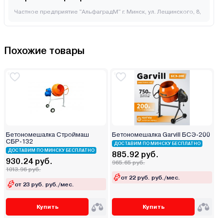
Частное предприятие "АльфаградМ" г. Минск, ул. Лещинского, 8,
Похожие товары
Бетономешалка Строймаш
Бетономешалка Garvill БСЭ-200
СБР-132
ДОСТАВИМ ПО МИНСКУ БЕСПЛАТНО
ДОСТАВИМ ПО МИНСКУ БЕСПЛАТНО
885.92 руб.
930.24 руб.
965.65 руб.
1013.96 руб.
от 22 руб. руб./мес.
от 23 руб. руб./мес.
Купить
Купить