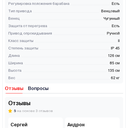
Регулировка положения барабана
Есть
Тип привода
Венцовый
Венец
Чугунный
Защита от перегрева
Есть
Привод опрокидывания
Ручной
Класс защиты
II
Степень защиты
IP 45
Длина
126 см
Ширина
85 см
Высота
135 см
Вес
62 кг
Отзывы
Вопросы
Отзывы
5
на основе 3 отзывов
Сергей
Андрон
В