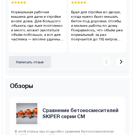
Нормальная рабочая
Брал для стройки во дворе,
Х
машина для дачи и стройки
когда нужно было мешать
дл
возле дома. Для большого
бетон под дорожки, столбы
Н
объекта, где льют постоянно
и мелкие работы по дому.
бо
и много, может захотеться
Понравилось, что объём уже
ко
объём побольше, а вот для
нормальный: за раз
п
частника — вполне удачный
получается до 110 литров
м
вариант.
смеси, и не надо возиться
кл
совсем маленькими
о
порциями. Работает от
п
обычной сети 220 В, так что
для дома и дачи вариант
Написать отзыв
удобный.
Обзоры
Сравнение бетоносмесителей
SKIPER серии CM
В этой статье мы подробно сравним бетоносмесители