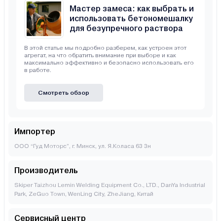
Мастер замеса: как выбрать и
использовать бетономешалку
для безупречного раствора
В этой статье мы подробно разберем, как устроен этот
агрегат, на что обратить внимание при выборе и как
максимально эффективно и безопасно использовать его
в работе.
Смотреть обзор
Импортер
ООО “Гуд Моторс”, г. Минск, ул. Я.Коласа 63 3н
Производитель
Skiper Taizhou Lemin Welding Equipment Co., LTD., DanYa Industrial
Park, ZeGuo Town, WenLing City, ZheJiang, Китай
Сервисный центр