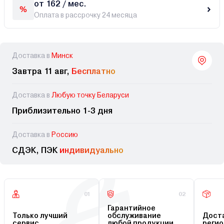
от 162 / мес.
Оплата в рассрочку 24 месяца
Доставка в
Минск
Завтра 11 авг,
Бесплатно
Доставка в
Любую точку Беларуси
Приблизительно 1-3 дня
Доставка в
Россию
СДЭК, ПЭК
индивидуально
01
02
Гарантийное
Только лучший
обслуживание
Доста
сервис
любой продукции
регио