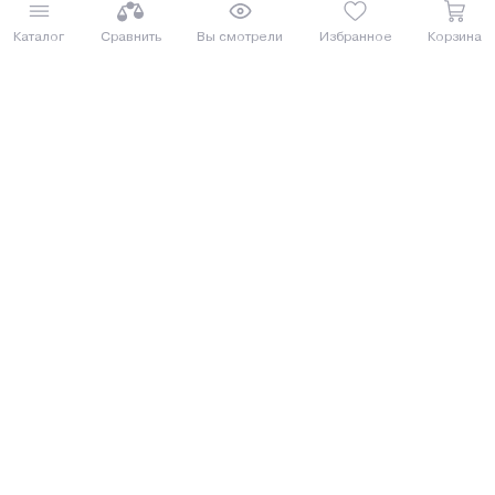
Каталог
Сравнить
Вы смотрели
Избранное
Корзина
5
(3)
Под заказ 5 дней
Бетономешалка Skiper CM-180
Бетономешалка Shtenli Pro 240
СОСЕД ОБЗАВИДУЕТСЯ
ФАВОРИТ ДАЧНИКОВ
932.91 руб.
970.00 руб.
1016.87 руб.
1057.3 руб.
от 23 руб. руб./мес.
от 24 руб. руб./мес.
Еще 1 комплектация
Купить
Купить