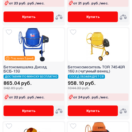
от 23 руб. руб./мес.
от 21 руб. руб./мес.
Купить
Купить
Под заказ 5 дней
Бетономешалка Диолд
Бетоносмеситель TOR 74540R
БСБ-130
160 л (чугунный венец)
ДОСТАВИМ ПО МИНСКУ БЕСПЛАТНО
СОСЕД ОБЗАВИДУЕТСЯ
865.04 руб.
958.10 руб.
942.89 руб.
1044.33 руб.
от 22 руб. руб./мес.
от 24 руб. руб./мес.
Купить
Купить