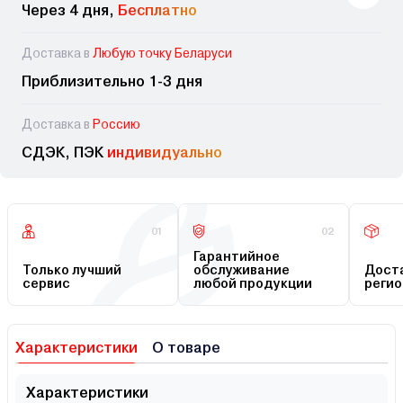
Через 4 дня,
Бесплатно
Доставка в
Любую точку Беларуси
Приблизительно 1-3 дня
Доставка в
Россию
СДЭК, ПЭК
индивидуально
01
02
Гарантийное
Только лучший
обслуживание
Доста
сервис
любой продукции
регио
Характеристики
О товаре
Характеристики