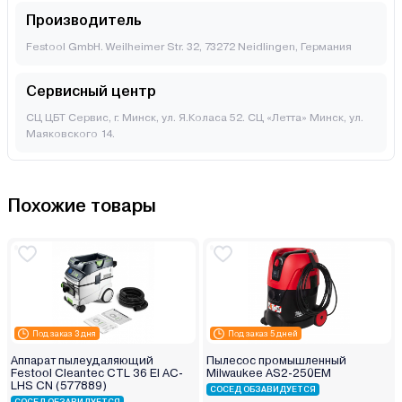
Производитель
Festool GmbH. Weilheimer Str. 32, 73272 Neidlingen, Германия
Сервисный центр
СЦ ЦБТ Сервис, г. Минск, ул. Я.Коласа 52. СЦ «Летта» Минск, ул.
Маяковского 14.
Похожие товары
Под заказ 3 дня
Под заказ 5 дней
Аппарат пылеудаляющий
Пылесос промышленный
Festool Cleantec CTL 36 EI AC-
Milwaukee AS2-250EM
LHS CN (577889)
СОСЕД ОБЗАВИДУЕТСЯ