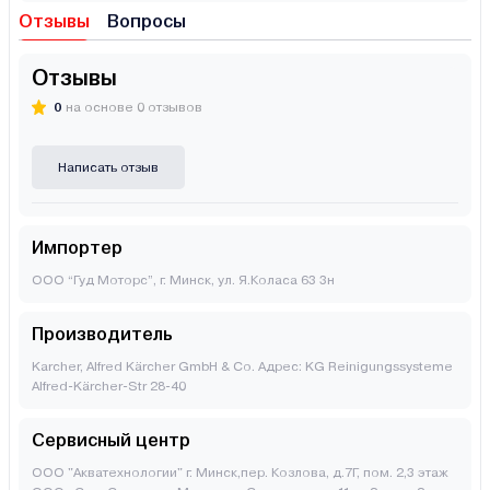
Отзывы
Вопросы
Отзывы
0
на основе 0 отзывов
Написать отзыв
Импортер
ООО “Гуд Моторс”, г. Минск, ул. Я.Коласа 63 3н
Производитель
Karcher, Alfred Kärcher GmbH & Co. Адрес: KG Reinigungssysteme
Alfred-Kärcher-Str 28-40
Сервисный центр
ООО "Акватехнологии" г. Минск,пер. Козлова, д.7Г, пом. 2,3 этаж