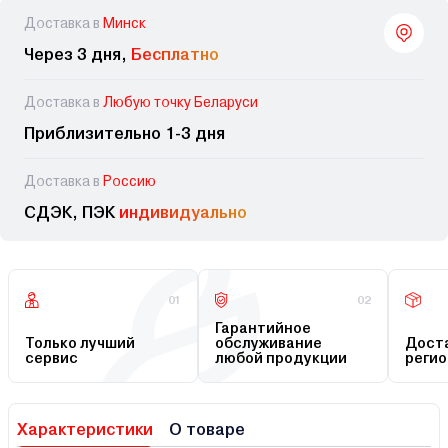
Доставка в
Минск
Через 3 дня,
Бесплатно
Доставка в
Любую точку Беларуси
Приблизительно 1-3 дня
Доставка в
Россию
СДЭК, ПЭК
индивидуально
01
02
Гарантийное
Только лучший
обслуживание
Доста
сервис
любой продукции
регио
Характеристики
О товаре