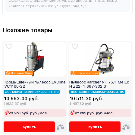
ООО «СлавСтандарт» Минск, ул. Сурганова, д. 11, к. 2, пом. 2
«Karcher-сервис» Минск, ул. Сурганова, 9/1
Похожие товары
Под заказ 3 дня
Под заказ 3 дня
Промышленный пылесос EVOline
Пылесос Karcher NT 75/1 Me Ec
IVC1100-22
H Z22 (1.667-332.0)
ДОСТАВИМ ПО МИНСКУ БЕСПЛАТНО
ДОСТАВИМ ПО МИНСКУ БЕСПЛАТНО
10 663.00 руб.
10 511.30 руб.
11622.67 руб.
11457.32 руб.
от 263 руб. руб./мес.
от 259 руб. руб./мес.
Купить
Купить