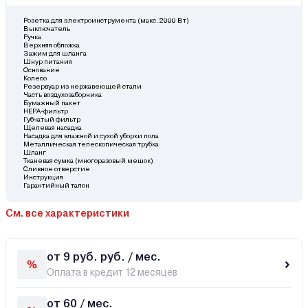
Розетка для электроинструмента (макс. 2000 Вт)
Выключатель
Ручка
Верхняя обложка
Зажим для шланга
Шнур питания
Основание
Колесо
Резервуар из нержавеющей стали
Часть воздухозаборника
Бумажный пакет
НЕРА-фильтр
Губчатый фильтр
Щелевая насадка
Насадка для влажной и сухой уборки пола
Металлическая телескопическая трубка
Шланг
Тканевая сумка (многоразовый мешок)
Сливное отверстие
Инструкция
Гарантийный талон
См. все характеристики
от 9 руб. руб. / мес.
Оплата в кредит 12 месяцев
от 60 / мес.