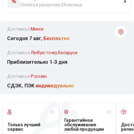
Оплата в рассрочку 24 месяца
Доставка в
Минск
Сегодня 7 авг,
Бесплатно
Доставка в
Любую точку Беларуси
Приблизительно 1-3 дня
Доставка в
Россию
СДЭК, ПЭК
индивидуально
01
02
Гарантийное
Только лучший
обслуживание
Доста
сервис
любой продукции
регио