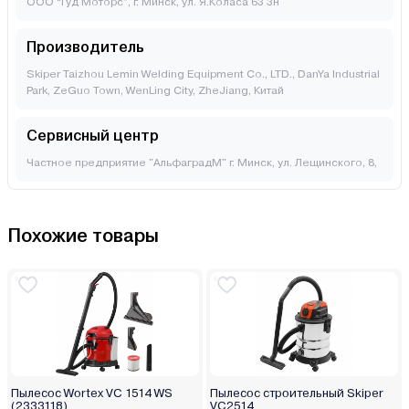
ООО “Гуд Моторс”, г. Минск, ул. Я.Коласа 63 3н
Производитель
Skiper Taizhou Lemin Welding Equipment Co., LTD., DanYa Industrial
Park, ZeGuo Town, WenLing City, ZheJiang, Китай
Сервисный центр
Частное предприятие "АльфаградМ" г. Минск, ул. Лещинского, 8,
Похожие товары
Пылесос Wortex VC 1514 WS
Пылесос строительный Skiper
(2333118)
VC2514