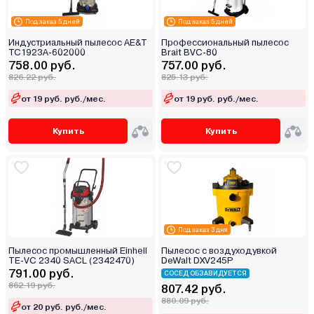
Под заказ 5 дней
Под заказ 5 дней
Индустриальный пылесос AE&T
Профессиональный пылесос
TC1923A-602000
Brait BVC-80
758.00 руб.
757.00 руб.
826.22 руб.
825.13 руб.
от 19 руб. руб./мес.
от 19 руб. руб./мес.
Купить
Купить
Под заказ 3 дня
Пылесос промышленный Einhell
Пылесос с воздуходувкой
TE-VC 2340 SACL (2342470)
DeWalt DXV245P
791.00 руб.
СОСЕД ОБЗАВИДУЕТСЯ
862.19 руб.
807.42 руб.
880.09 руб.
от 20 руб. руб./мес.