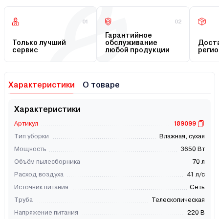
01
02
Гарантийное
Только лучший
обслуживание
Доста
сервис
любой продукции
регио
Характеристики
О товаре
Характеристики
Артикул
189099
Тип уборки
Влажная, сухая
Мощность
3650 Вт
Объём пылесборника
70 л
Расход воздуха
41 л/с
Источник питания
Сеть
Труба
Телескопическая
Напряжение питания
220 В