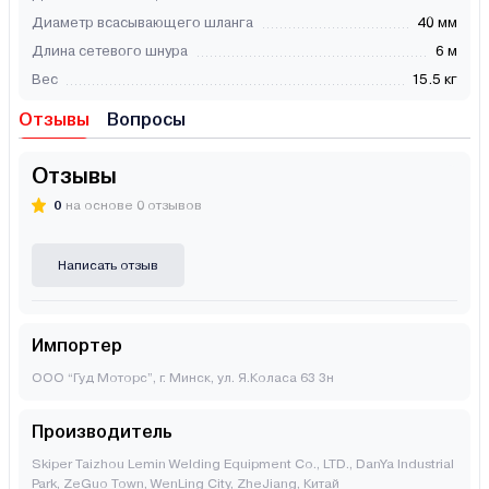
Диаметр всасывающего шланга
40 мм
Длина сетевого шнура
6 м
Вес
15.5 кг
Отзывы
Вопросы
Отзывы
0
на основе 0 отзывов
Написать отзыв
Импортер
ООО “Гуд Моторс”, г. Минск, ул. Я.Коласа 63 3н
Производитель
Skiper Taizhou Lemin Welding Equipment Co., LTD., DanYa Industrial
Park, ZeGuo Town, WenLing City, ZheJiang, Китай