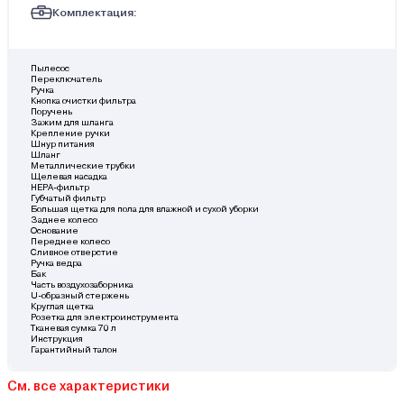
Комплектация:
Пылесос
Переключатель
Ручка
Кнопка очистки фильтра
Поручень
Зажим для шланга
Крепление ручки
Шнур питания
Шланг
Металлические трубки
Щелевая насадка
НЕРА-фильтр
Губчатый фильтр
Большая щетка для пола для влажной и сухой уборки
Заднее колесо
Основание
Переднее колесо
Сливное отверстие
Ручка ведра
Бак
Часть воздухозаборника
U-образный стержень
Круглая щетка
Розетка для электроинструмента
Тканевая сумка 70 л
Инструкция
Гарантийный талон
См. все характеристики