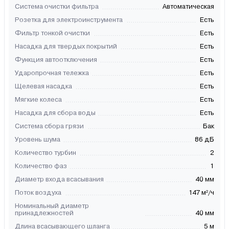
Система очистки фильтра
Автоматическая
Розетка для электроинструмента
Есть
Фильтр тонкой очистки
Есть
Насадка для твердых покрытий
Есть
Функция автоотключения
Есть
Ударопрочная тележка
Есть
Щелевая насадка
Есть
Мягкие колеса
Есть
Насадка для сбора воды
Есть
Система сбора грязи
Бак
Уровень шума
86 дБ
Количество турбин
2
Количество фаз
1
Диаметр входа всасывания
40 мм
Поток воздуха
147 м²/ч
Номинальный диаметр
принадлежностей
40 мм
Длина всасывающего шланга
5 м