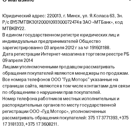
обычно имеет четыре точки опоры и требует минимум усилий
для транспортировки и балансировки.
Юридический адрес: 220013, г. Минск, ул. Я.Коласа 63, 3н.
Двухколесные. Требование к грузовой тележке этого типа –
качественная теплоизоляция ручек и их расположение –
Р/с BY57MTBK30120001093300072474 в ЗАО «МТБанк», код
прямое или наклонное. Для удобства хвата могут быть
MTBKBY22.
установлены наконечники из пластика или резины.
В едином государственном регистре юридических лиц и
В крупными пневмоколесами.
индивидуальных предпринимателей Общество
Платформенные. Они рассчитаны на крупногабаритные
зарегистрированно 03 апреля 2012 г за № 191601188.
тяжелые грузы и их транспортировку на большие расстояния, а
Дата регистрации Интернет-мазагина в торговом реестре РБ
при наличии пневмоколес – даже по плохим дорогам и
09 апреля 2014
грунтовой поверхности. Наиболее крупные модели могут стать
полноценной заменой для автомобильного прицепа и
Лицами уполномоченными продавцом рассматривать
перевозить грузы весом до половины тонны. Наличие
обращения покупателей являются менеджеры по продажам.
откидывающегося борта особенно удобно для погрузки и
Все номера телефонов ООО "Гуд Моторс" указанные на
выгрузки.
страницах сайта, являются в том числе контактами для связи
Рельсовые. Предназначены для крупных предприятий, в
по обращениям о нарушении прав покупателей.
которых складские помещения и основные маршруты погрузки
оснащены рельсовой дорогой. тележка грузовая рельсовая
Номер телефона работников местных исполнительных и
отличается надежностью и достаточно высокой
распорядительных органов по месту государственной
грузоподъемностью.
регистрации ООО «Гуд Моторс», уполномоченных
рассматривать обращения покупателей: 375 17 3771393,+375
Купить складскую тележку с доставкой по
Беларуси
17 3181333,+375 17 3608211.