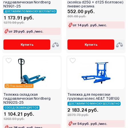
гидравлическая Nordberg
(колёса d250 + d125 болтовое)
N3901-25
пневмо резина
552.00 руб.
ДОСТАВИМ ПО МИНСКУ БЕСПЛАТНО
601.68 руб.
1 173.91 руб.
1279.56 руб.
от 14 руб. руб./мес.
от 29 руб. руб./мес.
Купить
Купить
Под заказ 5 дней
Тележка складская
Тележка для перевозки
гидравлическая Nordberg
грузовых колес AE&T T08100
N3902S-25
ДОСТАВИМ ПО МИНСКУ БЕСПЛАТНО
СОСЕД ОБЗАВИДУЕТСЯ
2 183.24 руб.
1 104.21 руб.
2379.73 руб.
1203.59 руб.
от 54 руб. руб./мес.
от 28 руб. руб./мес.