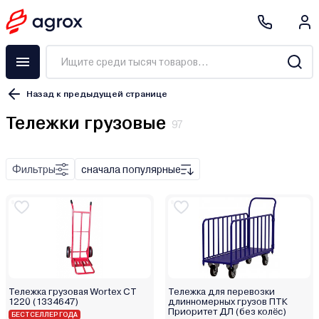
Назад к предыдущей странице
Тележки грузовые
97
Фильтры
сначала популярные
AE&T
DYLLU
Forsage
Geko
Jadever
Makita
Тележка грузовая Wortex CT
Тележка для перевозки
Matrix
1220 (1334647)
длинномерных грузов ПТК
Приоритет ДЛ (без колёс)
Milwaukee
БЕСТСЕЛЛЕР ГОДА