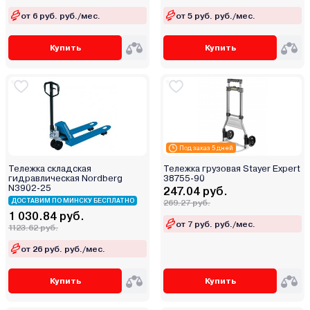
от 6 руб. руб./мес.
от 5 руб. руб./мес.
Купить
Купить
Под заказ 5 дней
Тележка складская
Тележка грузовая Stayer Expert
гидравлическая Nordberg
38755-90
N3902-25
247.04 руб.
ДОСТАВИМ ПО МИНСКУ БЕСПЛАТНО
269.27 руб.
1 030.84 руб.
от 7 руб. руб./мес.
1123.62 руб.
от 26 руб. руб./мес.
Купить
Купить