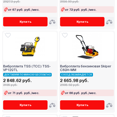
2927.3 руб.
3156.99 руб.
от 67 руб. руб./мес.
от 72 руб. руб./мес.
Купить
Купить
Виброплита TSS (ТСС) TSS-
Виброплита бензиновая Skiper
VP120TL
C60H-WM
ДОСТАВИМ ПО МИНСКУ БЕСПЛАТНО
СОСЕД ОБЗАВИДУЕТСЯ
2 848.62 руб.
2 665.98 руб.
3105 руб.
2905.92 руб.
от 71 руб. руб./мес.
от 66 руб. руб./мес.
Купить
Купить