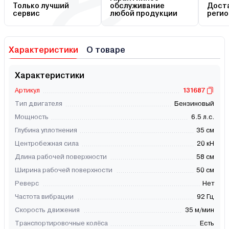
Только лучший
обслуживание
Доста
сервис
любой продукции
регио
Характеристики
О товаре
Характеристики
Артикул
131687
Тип двигателя
Бензиновый
Мощность
6.5 л.с.
Глубина уплотнения
35 см
Центробежная сила
20 кН
Длина рабочей поверхности
58 см
Ширина рабочей поверхности
50 см
Реверс
Нет
Частота вибрации
92 Гц
Скорость движения
35 м/мин
Транспортировочные колёса
Есть