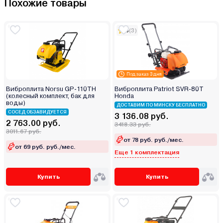
Похожие товары
5
(3)
Под заказ 3 дня
Виброплита Norsu GP-110TH
Виброплита Patriot SVR-80T
(колесный комплект, бак для
Honda
воды)
ДОСТАВИМ ПО МИНСКУ БЕСПЛАТНО
СОСЕД ОБЗАВИДУЕТСЯ
3 136.08 руб.
2 763.00 руб.
3418.33 руб.
3011.67 руб.
от 78 руб. руб./мес.
от 69 руб. руб./мес.
Еще 1 комплектация
Купить
Купить