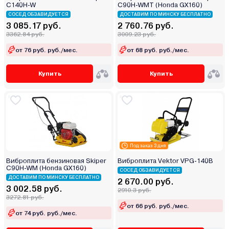
C140H-W
C90H-WMT (Honda GX160)
СОСЕД ОБЗАВИДУЕТСЯ
ДОСТАВИМ ПО МИНСКУ БЕСПЛАТНО
3 085.17 руб.
2 760.76 руб.
3362.84 руб.
3009.23 руб.
от 76 руб. руб./мес.
от 68 руб. руб./мес.
Купить
Купить
Под заказ 3 дня
Виброплита бензиновая Skiper
Виброплита Vektor VPG-140В
C90H-WM (Honda GX160)
СОСЕД ОБЗАВИДУЕТСЯ
ДОСТАВИМ ПО МИНСКУ БЕСПЛАТНО
2 670.00 руб.
3 002.58 руб.
2910.3 руб.
3272.81 руб.
от 66 руб. руб./мес.
от 74 руб. руб./мес.