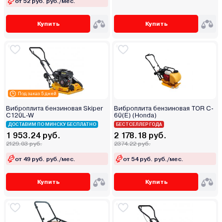
от 52 руб. руб./мес.
Купить
Купить
Под заказ 5 дней
Виброплита бензиновая Skiper
Виброплита бензиновая TOR C-
C120L-W
60(E) (Honda)
ДОСТАВИМ ПО МИНСКУ БЕСПЛАТНО
БЕСТСЕЛЛЕР ГОДА
1 953.24 руб.
2 178.18 руб.
2129.03 руб.
2374.22 руб.
от 49 руб. руб./мес.
от 54 руб. руб./мес.
Купить
Купить