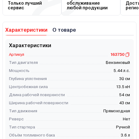
Только лучший
обслуживание
Доста
сервис
любой продукции
регио
Характеристики
О товаре
Характеристики
Артикул
163750
Тип двигателя
Бензиновый
Мощность
5.44 л.с.
Глубина уплотнения
30 см
Центробежная сила
13.5 кН
Длина рабочей поверхности
54 см
Ширина рабочей поверхности
43 см
Тип движения
Прямоходная
Реверс
Нет
Тип стартера
Ручной
Объём топливного бака
3.6 л