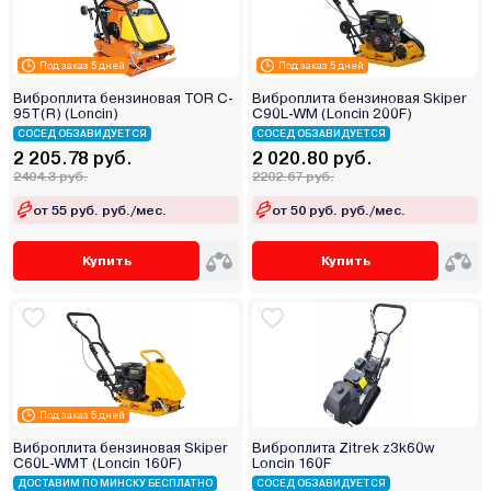
Под заказ 5 дней
Под заказ 5 дней
Виброплита бензиновая TOR C-
Виброплита бензиновая Skiper
95T(R) (Loncin)
C90L-WM (Loncin 200F)
СОСЕД ОБЗАВИДУЕТСЯ
СОСЕД ОБЗАВИДУЕТСЯ
2 205.78 руб.
2 020.80 руб.
2404.3 руб.
2202.67 руб.
от 55 руб. руб./мес.
от 50 руб. руб./мес.
Купить
Купить
Под заказ 5 дней
Виброплита бензиновая Skiper
Виброплита Zitrek z3k60w
C60L-WMT (Loncin 160F)
Loncin 160F
ДОСТАВИМ ПО МИНСКУ БЕСПЛАТНО
СОСЕД ОБЗАВИДУЕТСЯ