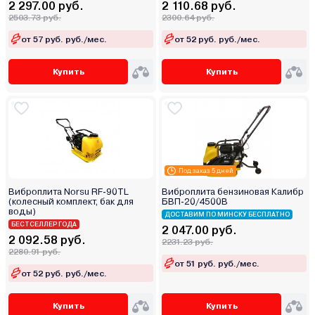
2 297.00 руб.
2 110.68 руб.
2503.73 руб.
2300.64 руб.
от 57 руб. руб./мес.
от 52 руб. руб./мес.
Купить
Купить
Под заказ 5 дней
Виброплита Norsu RF-90TL
Виброплита бензиновая Калибр
(колесный комплект, бак для
БВП-20/4500В
воды)
ДОСТАВИМ ПО МИНСКУ БЕСПЛАТНО
БЕСТСЕЛЛЕР ГОДА
2 047.00 руб.
2 092.58 руб.
2231.23 руб.
2280.91 руб.
от 51 руб. руб./мес.
от 52 руб. руб./мес.
Купить
Купить