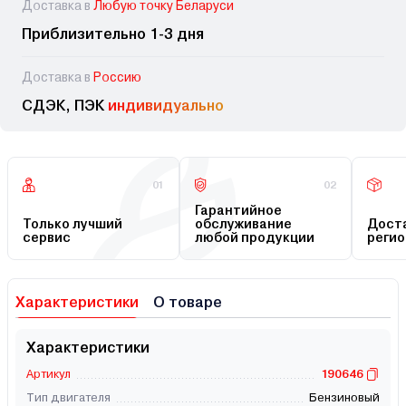
Доставка в
Любую точку Беларуси
Приблизительно 1-3 дня
Доставка в
Россию
СДЭК, ПЭК
индивидуально
01
02
Гарантийное
Только лучший
обслуживание
Доста
сервис
любой продукции
регио
Характеристики
О товаре
Характеристики
Артикул
190646
Тип двигателя
Бензиновый