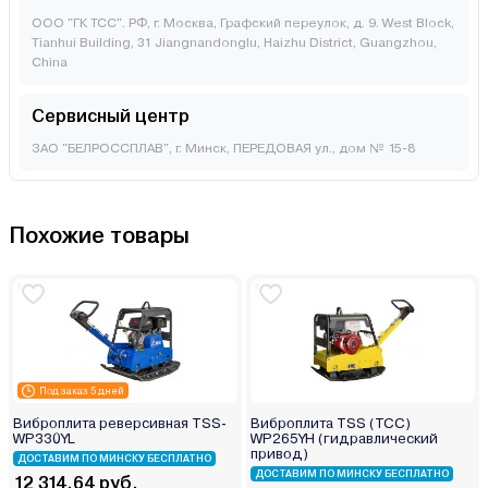
ООО "ГК ТСС". РФ, г. Москва, Графский переулок, д. 9. West Block,
Tianhui Building, 31 Jiangnandonglu, Haizhu District, Guangzhou,
China
Сервисный центр
ЗАО "БЕЛРОССПЛАВ", г. Минск, ПЕРЕДОВАЯ ул., дом № 15-8
Похожие товары
Под заказ 5 дней
Виброплита реверсивная TSS-
Виброплита TSS (ТСС)
WP330YL
WP265YH (гидравлический
привод)
ДОСТАВИМ ПО МИНСКУ БЕСПЛАТНО
ДОСТАВИМ ПО МИНСКУ БЕСПЛАТНО
12 314.64 руб.