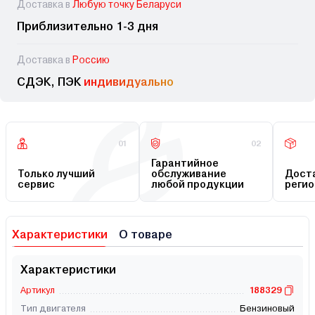
Доставка в
Любую точку Беларуси
Приблизительно 1-3 дня
Доставка в
Россию
СДЭК, ПЭК
индивидуально
01
02
Гарантийное
Только лучший
обслуживание
Доста
сервис
любой продукции
регио
Характеристики
О товаре
Характеристики
Артикул
188329
Тип двигателя
Бензиновый