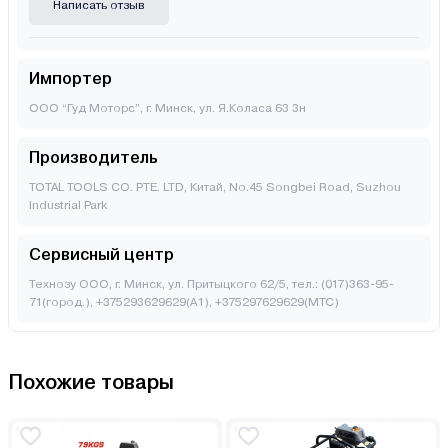
Написать отзыв
Импортер
ООО “Гуд Моторс”, г. Минск, ул. Я.Коласа 63 3н
Производитель
TOTAL TOOLS CO. PTE. LTD, Китай, No.45 Songbei Road, Suzhou
Industrial Park
Сервисный центр
Технозу ООО, г. Минск, ул. Притыцкого 62/5, тел.: (017)363-95-
71(город.), +375293629629(A1), +375297629629(МТС)
Похожие товары