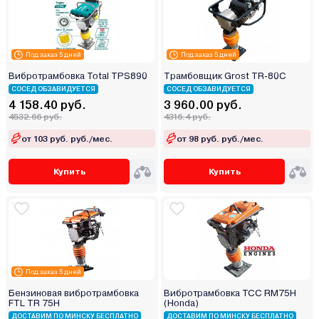
Под заказ 5 дней
Под заказ 5 дней
Вибротрамбовка Total TPS890
Трамбовщик Grost TR-80C
СОСЕД ОБЗАВИДУЕТСЯ
СОСЕД ОБЗАВИДУЕТСЯ
4 158.40 руб.
3 960.00 руб.
4532.66 руб.
4316.4 руб.
от 103 руб. руб./мес.
от 98 руб. руб./мес.
Купить
Купить
Под заказ 5 дней
Бензиновая вибротрамбовка
Вибротрамбовка ТСС RM75H
FTL TR 75H
(Honda)
ДОСТАВИМ ПО МИНСКУ БЕСПЛАТНО
ДОСТАВИМ ПО МИНСКУ БЕСПЛАТНО