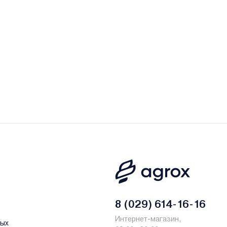
 и лизинг - у нас только самые выгодные условия от ведущих
итай
8 (029) 614-16-16
Интернет-магазин,
ных