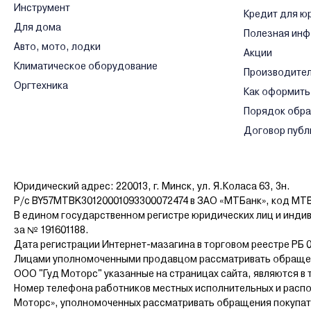
Инструмент
Кредит для ю
Для дома
Полезная ин
Авто, мото, лодки
Акции
Климатическое оборудование
Производите
Оргтехника
Как оформить
Порядок обр
Договор публ
Юридический адрес: 220013, г. Минск, ул. Я.Коласа 63, 3н.
Р/с BY57MTBK30120001093300072474 в ЗАО «МТБанк», код MT
В едином государственном регистре юридических лиц и инди
за № 191601188.
Дата регистрации Интернет-мазагина в торговом реестре РБ 0
Лицами уполномоченными продавцом рассматривать обращен
ООО "Гуд Моторс" указанные на страницах сайта, являются в 
Номер телефона работников местных исполнительных и распо
Моторс», уполномоченных рассматривать обращения покупателе