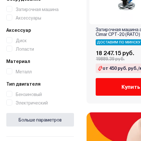
Затирочная машина
Аксессуары
Затирочная машина 
Аксессуар
Cimar CPT-20 (RATO)
Диск
ДОСТАВИМ ПО МИНСКУ
Лопасти
18 247.15 руб.
19889.39 руб.
Материал
от 450 руб. руб./
Металл
Тип двигателя
Купить
Бензиновый
Электрический
Больше параметров