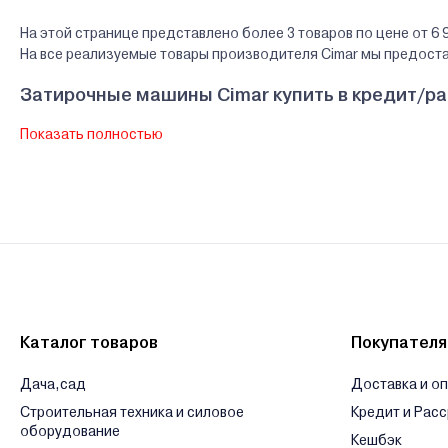
На этой странице представлено более 3 товаров по цене от 6 9
На все реализуемые товары производителя Cimar мы предост
Затирочные машины Cimar купить в кредит/р
Показать полностью
В нашем интернет-магазине Вы можете приобристи товары Cimar
банков Беларуси.
Гарантии и сервис - Затирочные машины Cima
Производитель Cimar - B.D.X. Machinery LTD. 101204, Beijing, Pi
Сервисный центр Cimar - ООО "Инструментгрупп" 220138, г.Мин
Ознакомиться с условиями оплаты и доставки товара можно
з
Каталог товаров
Покупател
Дача,сад
Доставка и о
Строительная техника и силовое
Кредит и Рас
оборудование
Кешбэк