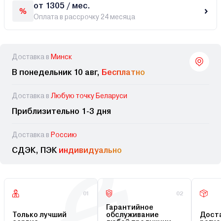
от 1305 / мес.
Оплата в рассрочку 24 месяца
Доставка в
Минск
В понедельник 10 авг,
Бесплатно
Доставка в
Любую точку Беларуси
Приблизительно 1-3 дня
Доставка в
Россию
СДЭК, ПЭК
индивидуально
01
02
Гарантийное
Только лучший
обслуживание
Доста