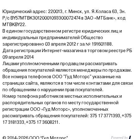
Юридический адрес: 220013, г. Минск, ул. Я.Коласа 63, 3н.
Р/с BY57MTBK30120001093300072474 в ЗАО «МТБанк», код
MTBKBY22.
В едином государственном регистре юридических лиц и
индивидуальных предпринимателей Общество
зарегистрированно 03 апреля 2012 г за № 191601188.
Дата регистрации Интернет-мазагина в торговом реестре РБ
09 апреля 2014
Лицами уполномоченными продавцом рассматривать
обращения покупателей являются менеджеры по продажам.
Все номера телефонов ООО "Гуд Моторс" указанные на
страницах сайта, являются в том числе контактами для связи
по обращениям о нарушении прав покупателей.
Номер телефона работников местных исполнительных и
распорядительных органов по месту государственной
регистрации ООО «Гуд Моторс», уполномоченных
рассматривать обращения покупателей: 375 17 3771393,+375
17 3181333,+375 17 3608211.
© 2014-2026 ООО “Гуд Моторс”