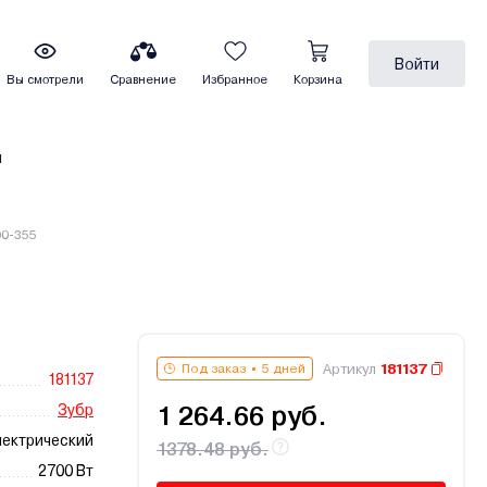
Войти
Вы смотрели
Сравнение
Избранное
Корзина
ы
00-355
Артикул
181137
Под заказ
5 дней
181137
Зубр
1 264.66 руб.
ектрический
1378.48 руб.
2700 Вт