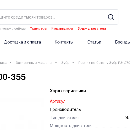
пулярно сейчас
Триммеры
Культиваторы
Водонагреватели
Аэраторы
Опрыскиватели аккумуляторные
Доставка и оплата
Контакты
Статьи
Бренд
ника
Затирочные машины
Зубр
Резчик по бетону Зубр РЭ-27
00-355
Характеристики
Артикул
Производитель
Тип двигателя
Эл
Мощность двигателя