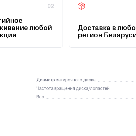
02
тийное
живание любой
Доставка в любо
кции
регион Беларус
Диаметр затирочного диска
Частота вращения диска/лопастей
Вес