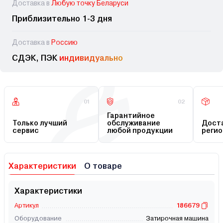
Доставка в
Любую точку Беларуси
Приблизительно 1-3 дня
Доставка в
Россию
СДЭК, ПЭК
индивидуально
01
02
Гарантийное
Только лучший
обслуживание
Доста
сервис
любой продукции
регио
Характеристики
О товаре
Характеристики
Артикул
186679
Оборудование
Затирочная машина