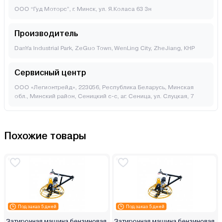
ООО “Гуд Моторс”, г. Минск, ул. Я.Коласа 63 3н
Производитель
DanYa Industrial Park, ZeGuo Town, WenLing City, ZheJiang, КНР
Сервисный центр
ООО «Легионтрейд», 223056, Республика Беларусь, Минская
обл., Минский район, Сеницкий с-с, аг. Сеница, ул. Слуцкая, 7
Похожие товары
Под заказ 5 дней
Под заказ 5 дней
Затирочная машина бензиновая
Затирочная машина бензиновая