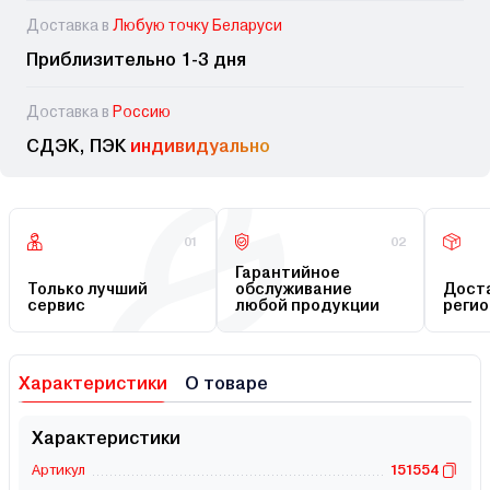
Доставка в
Любую точку Беларуси
Приблизительно 1-3 дня
Доставка в
Россию
СДЭК, ПЭК
индивидуально
01
02
Гарантийное
Только лучший
обслуживание
Доста
сервис
любой продукции
регио
Характеристики
О товаре
Характеристики
Артикул
151554