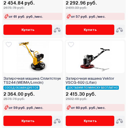
2 454.84 руб.
2 292.96 руб.
2675.78 руб.
2499.33 руб.
от 61 руб. руб./мес.
от 57 руб. руб./мес.
Купить
Купить
Затирочная машина Сплитстоун
Затирочная машина Vektor
TS244 (WEIMA/Loncin)
VSCG-600 (Lifan)
СОСЕД ОБЗАВИДУЕТСЯ
ДОСТАВИМ ПО МИНСКУ БЕСПЛАТНО
2 364.00 руб.
2 415.30 руб.
2576.76 руб.
2632.68 руб.
от 59 руб. руб./мес.
от 60 руб. руб./мес.
Купить
Купить