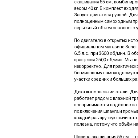
скашивания 55 см, комбиниро
весом 40 кг. В комплект вход
Запуск двигателя ручной. Для
полноценным самоходным при
серьёзный объём сезонного у
По двигателю в открытых ист
официальном магазине Senci.
6.5 л.с. при 3600 об/мин. В о
вращения 2500 об/мин. Мы не
некорректно. Для практическо
бензиновому самоходному клас
участки средних и больших р
Дека выполнена из стали. Дл
работает рядом с влажной тр
воспринимается надёжнее на д
подключения шланга и промыв
каждый раз вручную вычищать
полезна, потому что объём 
Ширина скашивания 55 см — гл