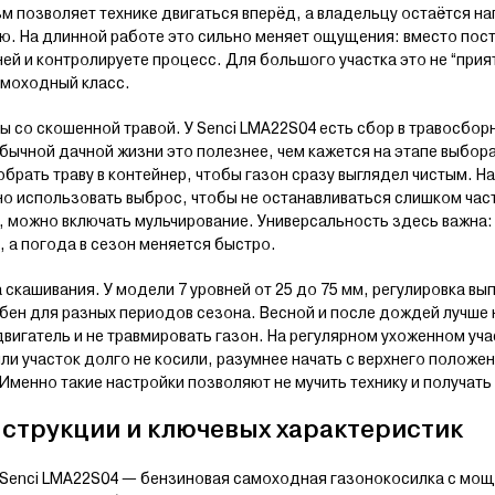
м позволяет технике двигаться вперёд, а владельцу остаётся на
ию. На длинной работе это сильно меняет ощущения: вместо пос
ей и контролируете процесс. Для большого участка это не “прият
амоходный класс.
 со скошенной травой. У Senci LMA22S04 есть сбор в травосбор
бычной дачной жизни это полезнее, чем кажется на этапе выбора
брать траву в контейнер, чтобы газон сразу выглядел чистым. На
о использовать выброс, чтобы не останавливаться слишком част
, можно включать мульчирование. Универсальность здесь важна:
 а погода в сезон меняется быстро.
 скашивания. У модели 7 уровней от 25 до 75 мм, регулировка в
бен для разных периодов сезона. Весной и после дождей лучше 
двигатель и не травмировать газон. На регулярном ухоженном уч
или участок долго не косили, разумнее начать с верхнего положен
менно такие настройки позволяют не мучить технику и получать 
струкции и ключевых характеристик
Senci LMA22S04 — бензиновая самоходная газонокосилка с мощн