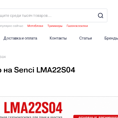
пулярно сейчас
Мотоблоки
Триммеры
Газонокосилки
Культиваторы
Аэраторы
Доставка и оплата
Контакты
Статьи
Бренд
2S04
 на Senci LMA22S04