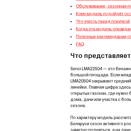
Обслуживание, сезонная п
Кому модель подойдёт ос
Что учесть перед покупкой
Когда эта модель оправдан
Полезные рекомендации от
FAQ
Что представляет
Senci LMA22S04 — это бензин
большой площади. Если младш
LMA20S04 закрывают средний 
линейки. Главная цифра здес
открытых газонах, где нужно
дома, дачи или участка с бол
сезона.
По характеру модель рассчитан
Беларуси сезон активного рос
заметно подняться, а на даче