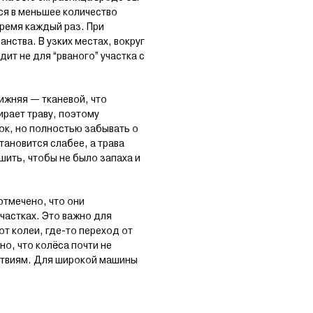
я в меньшее количество
ремя каждый раз. При
анства. В узких местах, вокруг
ит не для “рваного” участка с
ижняя — тканевой, что
ирает траву, поэтому
ок, но полностью забывать о
тановится слабее, а трава
шить, чтобы не было запаха и
отмечено, что они
частках. Это важно для
от колеи, где-то переход от
о, что колёса почти не
тствиям. Для широкой машины