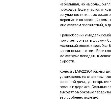
небольшая, но на большой п
проходов. Если участок откр
регулярном покосе за сезон эт
деревьев и на сложной геомет
множеством препятствий, а д
Травосборник у модели комби
помогает сочетать форму и бо
маленький мешок здесь был б
заполнении не стоит. Если ко
может хуже попадать в мешок.
сырости.
Колёса у LMA22S04 разных диа
установлены на стальных под
реальной дачи, где покрытие 
газона к дорожке. Большие з
выходят за боковые габариты
это особенно полезно.