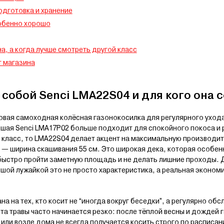
одготовка и хранение
обенно хорошо
а, а когда лучше смотреть другой класс
 магазина
 собой Senci LMA22S04 и для кого она 
овая самоходная колёсная газонокосилка для регулярного ухода
ая Senci LMA17P02 больше подходит для спокойного покоса и р
класс, то LMA22S04 делает акцент на максимальную производит
ь — ширина скашивания 55 см. Это широкая дека, которая особен
 быстро пройти заметную площадь и не делать лишние проходы. 
ьшой лужайкой это не просто характеристика, а реальная экономи
а на тех, кто косит не “иногда вокруг беседки”, а регулярно об
та травы часто начинается резко: после тёплой весны и дождей 
 или возле дома не всегда получается косить строго по расписан