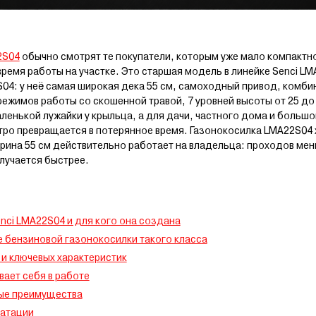
2S04
обычно смотрят те покупатели, которым уже мало компактн
время работы на участке. Это старшая модель в линейке Senci L
04: у неё самая широкая дека 55 см, самоходный привод, комби
режимов работы со скошенной травой, 7 уровней высоты от 25 до 
аленькой лужайки у крыльца, а для дачи, частного дома и большо
тро превращается в потерянное время. Газонокосилка LMA22S04
рина 55 см действительно работает на владельца: проходов мен
олучается быстрее.
nci LMA22S04 и для кого она создана
е бензиновой газонокосилки такого класса
и ключевых характеристик
вает себя в работе
ые преимущества
уатации