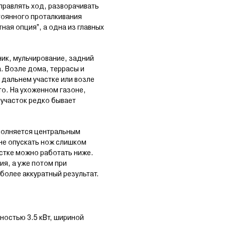
правлять ход, разворачивать
тоянного проталкивания
ная опция”, а одна из главных
ник, мульчирование, задний
. Возле дома, террасы и
 дальнем участке или возле
о. На ухоженном газоне,
 участок редко бывает
ыполняется центральным
не опускать нож слишком
астке можно работать ниже.
ия, а уже потом при
более аккуратный результат.
остью 3.5 кВт, шириной