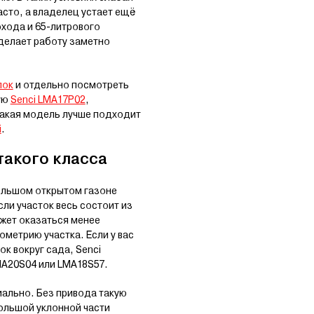
асто, а владелец устает ещё
охода и 65-литрового
 делает работу заметно
лок
и отдельно посмотреть
ую
Senci LMA17P02
,
 какая модель лучше подходит
i
.
такого класса
большом открытом газоне
ли участок весь состоит из
ожет оказаться менее
ометрию участка. Если у вас
к вокруг сада, Senci
MA20S04 или LMA18S57.
иально. Без привода такую
ольшой уклонной части