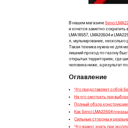
В нашем магазине
Senci LMA2
и хочется заметно сократить 
LMA18S57, LMA20S04 и LMA22S
л, мульчирование, несколько 
Такая техника нужна не для м
лишний проход по газону быс
открытых территориях, где ши
человека ниже, а результат п
Оглавление
Что представляет собой Se
На что смотреть при выбор
Полный обзор конструкции 
Как Senci LMA22S04 показы
Сильные стороны и реальн
Что важно знать при экспл