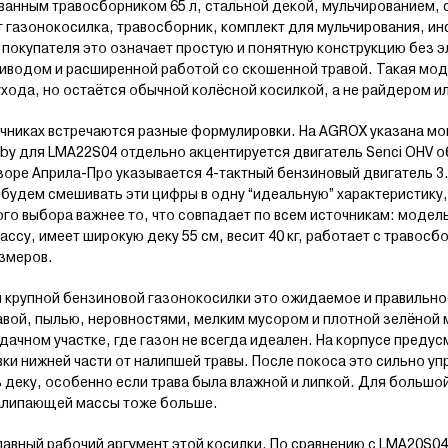
ванным травосборником 65 л, стальной декой, мульчированием, 
ят газонокосилка, травосборник, комплект для мульчирования, ин
 покупателя это означает простую и понятную конструкцию без э
водом и расширенной работой со скошенной травой. Такая моде
хода, но остаётся обычной колёсной косилкой, а не райдером и
очниках встречаются разные формулировки. На AGROX указана мощ
by для LMA22S04 отдельно акцентируется двигатель Senci OHV 
бзоре Априла-Про указывается 4-тактный бензиновый двигатель 3.5 
 будем смешивать эти цифры в одну “идеальную” характеристику,
го выбора важнее то, что совпадает по всем источникам: модел
су, имеет широкую деку 55 см, весит 40 кг, работает с травосбо
азмеров.
я крупной бензиновой газонокосилки это ожидаемое и правильно
авой, пылью, неровностями, мелким мусором и плотной зелёной 
ачном участке, где газон не всегда идеален. На корпусе преду
ки нижней части от налипшей травы. После покоса это сильно уп
 деку, особенно если трава была влажной и липкой. Для большо
налипающей массы тоже больше.
авный рабочий аргумент этой косилки. По сравнению с LMA20S04 