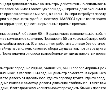
лощади дополнительные сантиметры действительно складываютс
ыт и газон занимает заметную площадь, широкая дека экономит в
о превращается не в минуты, а в часы. Но ширина требует простр
рии она уже не так удобна, поэтому LMA22S04 лучше всего подход
ля территории, где есть нормальные прямые проходы.
нированный, объёмом 65 л. Верхняя часть выполнена жёсткой, н
лее компактное хранение. При ширине 55 см косилка быстро соб
ы слабым местом. 65 л позволяют работать дольше без останов
нтейнер переполнен, качество сбора ухудшается, поток воздуха с
 После влажного покоса травосборник лучше вытряхнуть и просу
метров: передние 200 мм, задние 250 мм. В обзоре Априла-Про 
шипниках, а увеличенный задний диаметр помогает на неровных у
часто далеко от идеального: где-то перепад грунта, где-то след 
адние колёса и самоход делают движение стабильнее. Также важн
 деки, благодаря чему косилка может проходить ближе к препя