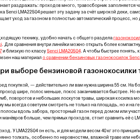
инает раздражать: проходов много, травосборник заполняется ч
ка Senci LMA22S04 решает эту задачу за счёт широкой деки, сам
ащает уход за газоном в полностью автоматический процесс, но
дходящую технику, удобно начать с общего раздела
газонокоси
i
. Для сравнения внутри линейки можно открыть более компактн
7
и близкую по классу
Senci LMA20S04
. А чтобы быстрее понять,
лезен наш материал
о сравнении бензиновых газонокосилок Senc
при выборе бензиновой газонокосилки 
еред покупкой, — действительно ли вам нужна ширина 55 см. На 
 проход шире, полос меньше, покос заканчивается быстрее. Но ес
умб, поворотов и небольших лоскутов травы, широкая косилка м
у мы всегда советуем смотреть не только на площадь, но и на ге
полосы вдоль забора, просторный газон перед домом или участо
и манёвров больше, чем прямых проходов, стоит сравнить её с L
од. У LMA22S04 он есть, и для модели весом 40 кг это принцип
янно толкать, особенно по неровностям, влажной траве или неб