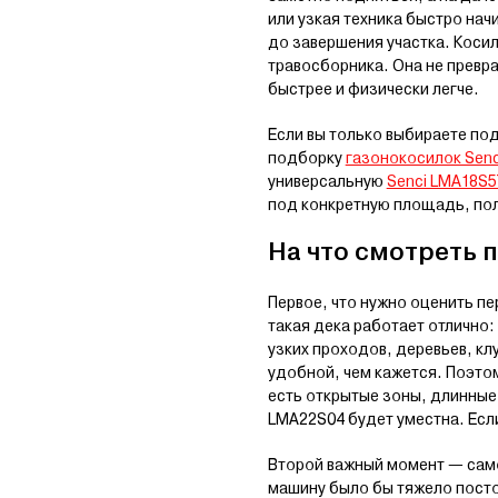
или узкая техника быстро нач
до завершения участка. Косил
травосборника. Она не превр
быстрее и физически легче.
Если вы только выбираете по
подборку
газонокосилок Senc
универсальную
Senci LMA18S5
под конкретную площадь, по
На что смотреть 
Первое, что нужно оценить п
такая дека работает отлично:
узких проходов, деревьев, кл
удобной, чем кажется. Поэтом
есть открытые зоны, длинные 
LMA22S04 будет уместна. Есл
Второй важный момент — самох
машину было бы тяжело посто