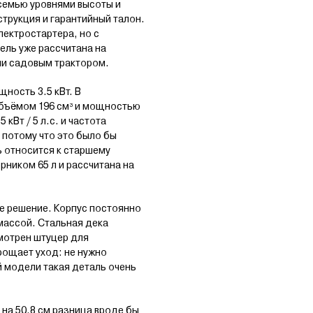
семью уровнями высоты и
струкция и гарантийный талон.
лектростартера, но с
ль уже рассчитана на
ли садовым трактором.
ность 3.5 кВт. В
объёмом 196 см³ и мощностью
кВт / 5 л.с. и частота
 потому что это было бы
ь относится к старшему
рником 65 л и рассчитана на
е решение. Корпус постоянно
массой. Стальная дека
смотрен штуцер для
рощает уход: не нужно
й модели такая деталь очень
на 50.8 см разница вроде бы