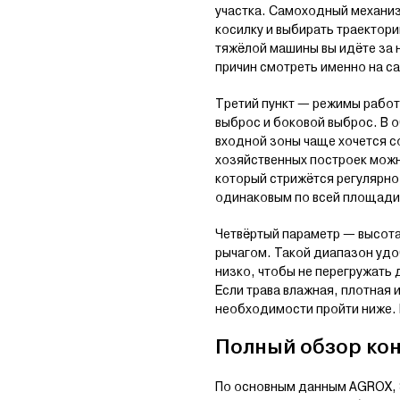
участка. Самоходный механиз
косилку и выбирать траектор
тяжёлой машины вы идёте за н
причин смотреть именно на с
Третий пункт — режимы работы
выброс и боковой выброс. В о
входной зоны чаще хочется со
хозяйственных построек можн
который стрижётся регулярно
одинаковым по всей площади,
Четвёртый параметр — высота
рычагом. Такой диапазон удо
низко, чтобы не перегружать 
Если трава влажная, плотная 
необходимости пройти ниже. И
Полный обзор кон
По основным данным AGROX, 