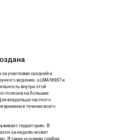
создана
 за участками средней и
учного ведения, а LMA18S57 и
ельность внутри этой
но полезна на больших
Для владельца частного
я времени в течение всего
служивает территорию. В
газон за неделю может
ию. В таких условиях слабая