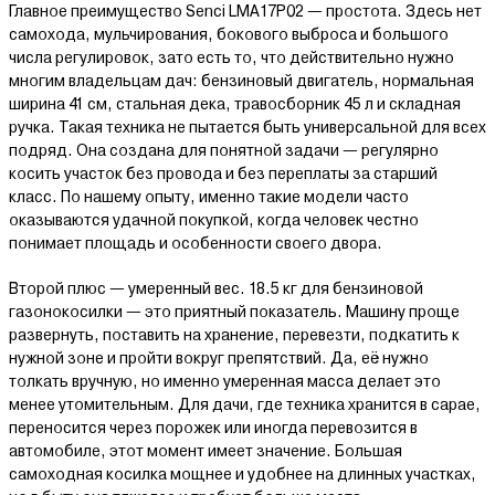
Главное преимущество Senci LMA17P02 — простота. Здесь нет
самохода, мульчирования, бокового выброса и большого
числа регулировок, зато есть то, что действительно нужно
многим владельцам дач: бензиновый двигатель, нормальная
ширина 41 см, стальная дека, травосборник 45 л и складная
ручка. Такая техника не пытается быть универсальной для всех
подряд. Она создана для понятной задачи — регулярно
косить участок без провода и без переплаты за старший
класс. По нашему опыту, именно такие модели часто
оказываются удачной покупкой, когда человек честно
понимает площадь и особенности своего двора.
Второй плюс — умеренный вес. 18.5 кг для бензиновой
газонокосилки — это приятный показатель. Машину проще
развернуть, поставить на хранение, перевезти, подкатить к
нужной зоне и пройти вокруг препятствий. Да, её нужно
толкать вручную, но именно умеренная масса делает это
менее утомительным. Для дачи, где техника хранится в сарае,
переносится через порожек или иногда перевозится в
автомобиле, этот момент имеет значение. Большая
самоходная косилка мощнее и удобнее на длинных участках,