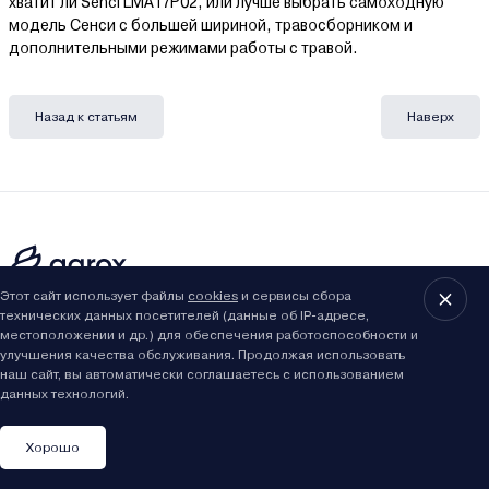
хватит ли Senci LMA17P02, или лучше выбрать самоходную
модель Сенси с большей шириной, травосборником и
дополнительными режимами работы с травой.
Назад к статьям
Наверх
Этот сайт использует файлы
cookies
и сервисы сбора
технических данных посетителей (данные об IP-адресе,
8 (029) 614-16-16
Заказать звонок
местоположении и др.) для обеспечения работоспособности и
Интернет-магазин,
улучшения качества обслуживания. Продолжая использовать
09:00 - 20:00 ежедневно
наш сайт, вы автоматически соглашаетесь с использованием
8 (017) 310-16-16
данных технологий.
Написать нам
Розничный магазин,
09:00 - 19:00 ПН-ПТ
Хорошо
09:00 - 15:00 СБ
Каталог
Сравнить
Вы смотрели
Избранное
Корзина