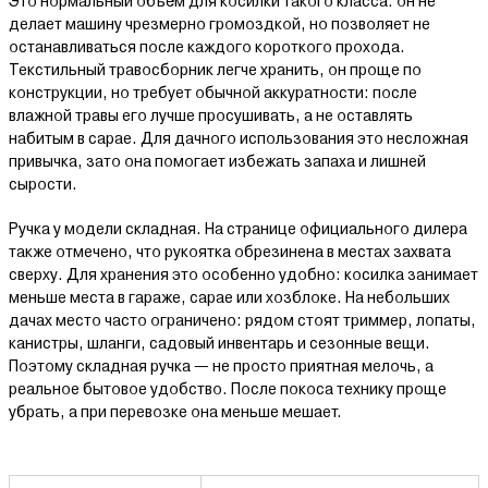
Это нормальный объём для косилки такого класса: он не
делает машину чрезмерно громоздкой, но позволяет не
останавливаться после каждого короткого прохода.
Текстильный травосборник легче хранить, он проще по
конструкции, но требует обычной аккуратности: после
влажной травы его лучше просушивать, а не оставлять
набитым в сарае. Для дачного использования это несложная
привычка, зато она помогает избежать запаха и лишней
сырости.
Ручка у модели складная. На странице официального дилера
также отмечено, что рукоятка обрезинена в местах захвата
сверху. Для хранения это особенно удобно: косилка занимает
меньше места в гараже, сарае или хозблоке. На небольших
дачах место часто ограничено: рядом стоят триммер, лопаты,
канистры, шланги, садовый инвентарь и сезонные вещи.
Поэтому складная ручка — не просто приятная мелочь, а
реальное бытовое удобство. После покоса технику проще
убрать, а при перевозке она меньше мешает.