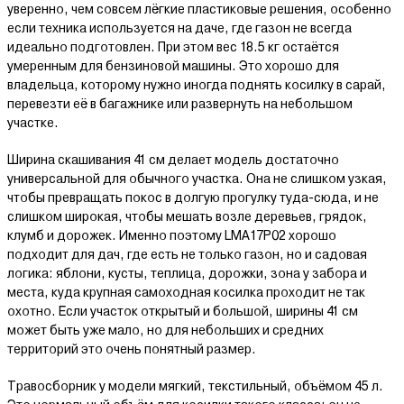
уверенно, чем совсем лёгкие пластиковые решения, особенно
если техника используется на даче, где газон не всегда
идеально подготовлен. При этом вес 18.5 кг остаётся
умеренным для бензиновой машины. Это хорошо для
владельца, которому нужно иногда поднять косилку в сарай,
перевезти её в багажнике или развернуть на небольшом
участке.
Ширина скашивания 41 см делает модель достаточно
универсальной для обычного участка. Она не слишком узкая,
чтобы превращать покос в долгую прогулку туда-сюда, и не
слишком широкая, чтобы мешать возле деревьев, грядок,
клумб и дорожек. Именно поэтому LMA17P02 хорошо
подходит для дач, где есть не только газон, но и садовая
логика: яблони, кусты, теплица, дорожки, зона у забора и
места, куда крупная самоходная косилка проходит не так
охотно. Если участок открытый и большой, ширины 41 см
может быть уже мало, но для небольших и средних
территорий это очень понятный размер.
Травосборник у модели мягкий, текстильный, объёмом 45 л.