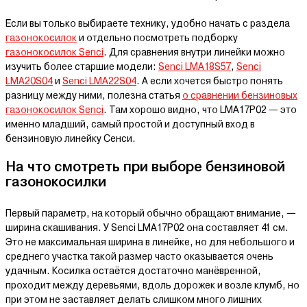
Если вы только выбираете технику, удобно начать с раздела
газонокосилок
и отдельно посмотреть подборку
газонокосилок Senci
. Для сравнения внутри линейки можно
изучить более старшие модели:
Senci LMA18S57
,
Senci
LMA20S04
и
Senci LMA22S04
. А если хочется быстро понять
разницу между ними, полезна статья
о сравнении бензиновых
газонокосилок Senci
. Там хорошо видно, что LMA17P02 — это
именно младший, самый простой и доступный вход в
бензиновую линейку Сенси.
На что смотреть при выборе бензиновой
газонокосилки
Первый параметр, на который обычно обращают внимание, —
ширина скашивания. У Senci LMA17P02 она составляет 41 см.
Это не максимальная ширина в линейке, но для небольшого и
среднего участка такой размер часто оказывается очень
удачным. Косилка остаётся достаточно манёвренной,
проходит между деревьями, вдоль дорожек и возле клумб, но
при этом не заставляет делать слишком много лишних