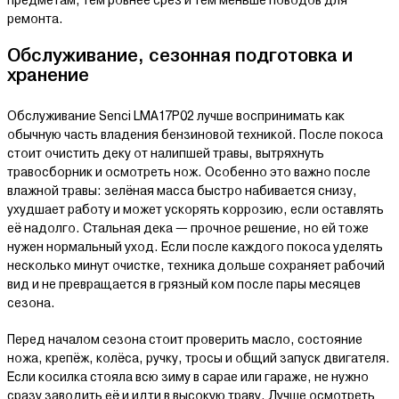
предметам, тем ровнее срез и тем меньше поводов для
ремонта.
Обслуживание, сезонная подготовка и
хранение
Обслуживание Senci LMA17P02 лучше воспринимать как
обычную часть владения бензиновой техникой. После покоса
стоит очистить деку от налипшей травы, вытряхнуть
травосборник и осмотреть нож. Особенно это важно после
влажной травы: зелёная масса быстро набивается снизу,
ухудшает работу и может ускорять коррозию, если оставлять
её надолго. Стальная дека — прочное решение, но ей тоже
нужен нормальный уход. Если после каждого покоса уделять
несколько минут очистке, техника дольше сохраняет рабочий
вид и не превращается в грязный ком после пары месяцев
сезона.
Перед началом сезона стоит проверить масло, состояние
ножа, крепёж, колёса, ручку, тросы и общий запуск двигателя.
Если косилка стояла всю зиму в сарае или гараже, не нужно
сразу заводить её и идти в высокую траву. Лучше осмотреть