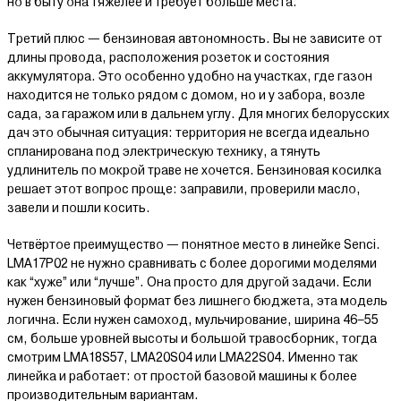
но в быту она тяжелее и требует больше места.
Третий плюс — бензиновая автономность. Вы не зависите от
длины провода, расположения розеток и состояния
аккумулятора. Это особенно удобно на участках, где газон
находится не только рядом с домом, но и у забора, возле
сада, за гаражом или в дальнем углу. Для многих белорусских
дач это обычная ситуация: территория не всегда идеально
спланирована под электрическую технику, а тянуть
удлинитель по мокрой траве не хочется. Бензиновая косилка
решает этот вопрос проще: заправили, проверили масло,
завели и пошли косить.
Четвёртое преимущество — понятное место в линейке Senci.
LMA17P02 не нужно сравнивать с более дорогими моделями
как “хуже” или “лучше”. Она просто для другой задачи. Если
нужен бензиновый формат без лишнего бюджета, эта модель
логична. Если нужен самоход, мульчирование, ширина 46–55
см, больше уровней высоты и большой травосборник, тогда
смотрим LMA18S57, LMA20S04 или LMA22S04. Именно так
линейка и работает: от простой базовой машины к более
производительным вариантам.