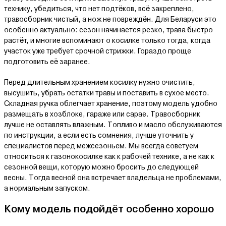
технику, убедиться, что нет подтёков, всё закреплено,
травосборник чистый, а нож не повреждён. Для Беларуси это
особенно актуально: сезон начинается резко, трава быстро
растёт, и многие вспоминают о косилке только тогда, когда
участок уже требует срочной стрижки. Гораздо проще
подготовить её заранее.
Перед длительным хранением косилку нужно очистить,
высушить, убрать остатки травы и поставить в сухое место.
Складная ручка облегчает хранение, поэтому модель удобно
размещать в хозблоке, гараже или сарае. Травосборник
лучше не оставлять влажным. Топливо и масло обслуживаются
по инструкции, а если есть сомнения, лучше уточнить у
специалистов перед межсезоньем. Мы всегда советуем
относиться к газонокосилке как к рабочей технике, а не как к
сезонной вещи, которую можно бросить до следующей
весны. Тогда весной она встречает владельца не проблемами,
а нормальным запуском.
Кому модель подойдёт особенно хорошо