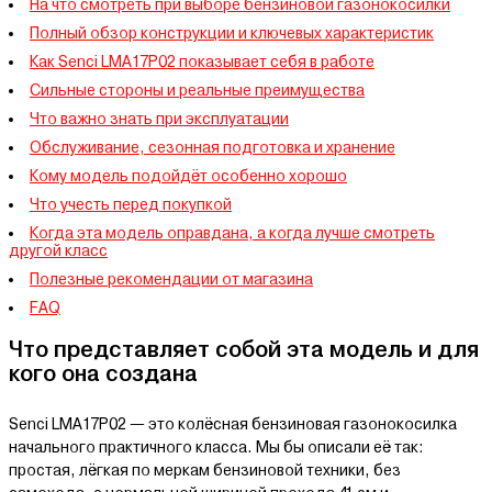
На что смотреть при выборе бензиновой газонокосилки
Полный обзор конструкции и ключевых характеристик
Как Senci LMA17P02 показывает себя в работе
Сильные стороны и реальные преимущества
Что важно знать при эксплуатации
Обслуживание, сезонная подготовка и хранение
Кому модель подойдёт особенно хорошо
Что учесть перед покупкой
Когда эта модель оправдана, а когда лучше смотреть
другой класс
Полезные рекомендации от магазина
FAQ
Что представляет собой эта модель и для
кого она создана
Senci LMA17P02 — это колёсная бензиновая газонокосилка
начального практичного класса. Мы бы описали её так:
простая, лёгкая по меркам бензиновой техники, без