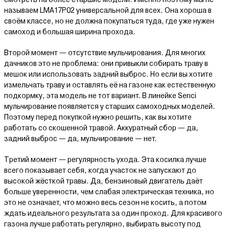
называем LMA17P02 универсальной для всех. Она хороша в
своём классе, но не должна покупаться туда, где уже нужен
самоход и большая ширина прохода.
Второй момент — отсутствие мульчирования. Для многих
дачников это не проблема: они привыкли собирать траву в
мешок или использовать задний выброс. Но если вы хотите
измельчать траву и оставлять её на газоне как естественную
подкормку, эта модель не тот вариант. В линейке Senci
мульчирование появляется у старших самоходных моделей.
Поэтому перед покупкой нужно решить, как вы хотите
работать со скошенной травой. Аккуратный сбор — да,
задний выброс — да, мульчирование — нет.
Третий момент — регулярность ухода. Эта косилка лучше
всего показывает себя, когда участок не запускают до
высокой жёсткой травы. Да, бензиновый двигатель даёт
больше уверенности, чем слабая электрическая техника, но
это не означает, что можно весь сезон не косить, а потом
ждать идеального результата за один проход. Для красивого
газона лучше работать регулярно, выбирать высоту под