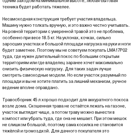
одним заходом на минимальной высоте, любая бытовая
техника будет работать тяжелее.
Несамоходная конструкция требует участия владельца.
Машину нужно толкать вручную, и это важно честно учитывать.
На ровной территории с умеренной травой это не проблема,
особенно при весе 18.5 кг. На уклонах, кочках, сильно
заросших участках и большой площади нагрузка на руки и ноги
будет заметнее. Поэтому мы не советуем покупать LMA17P02
туда, где нужен длительный покос по большим открытым
территориям или где владелец заранее хочет максимально
снизить физическую нагрузку. Для таких задач лучше
смотреть самоходные модели. Но если участок разумный по
площади и вы не хотите платить за лишний механизм, ручное
ведение вполне оправдано.
Травосборник 45 л хорошо подходит для аккуратного покоса
возле дома. Скошенная трава не остаётся лежать на газоне,
участок выглядит чище, а потом траву можно вынести в
компост или убрать туда, где она не мешает. При этом мешок
не слишком большой, поэтому сама косилка не становится
тяжёлой и громоздкой. Для дачного покупателя это