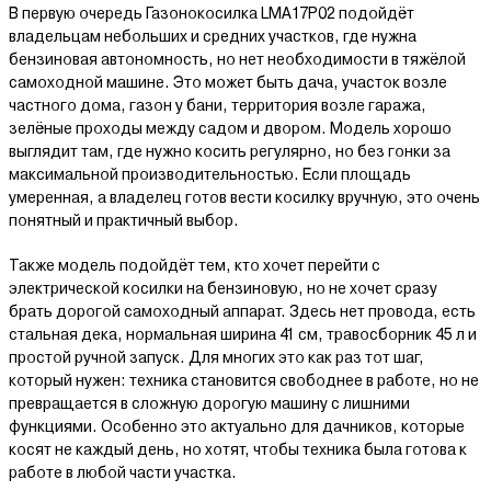
В первую очередь Газонокосилка LMA17P02 подойдёт
владельцам небольших и средних участков, где нужна
бензиновая автономность, но нет необходимости в тяжёлой
самоходной машине. Это может быть дача, участок возле
частного дома, газон у бани, территория возле гаража,
зелёные проходы между садом и двором. Модель хорошо
выглядит там, где нужно косить регулярно, но без гонки за
максимальной производительностью. Если площадь
умеренная, а владелец готов вести косилку вручную, это очень
понятный и практичный выбор.
Также модель подойдёт тем, кто хочет перейти с
электрической косилки на бензиновую, но не хочет сразу
брать дорогой самоходный аппарат. Здесь нет провода, есть
стальная дека, нормальная ширина 41 см, травосборник 45 л и
простой ручной запуск. Для многих это как раз тот шаг,
который нужен: техника становится свободнее в работе, но не
превращается в сложную дорогую машину с лишними
функциями. Особенно это актуально для дачников, которые
косят не каждый день, но хотят, чтобы техника была готова к
работе в любой части участка.