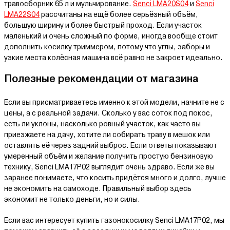
травосборник 65 л и мульчирование.
Senci LMA20S04
и
Senci
LMA22S04
рассчитаны на ещё более серьёзный объём,
большую ширину и более быстрый проход. Если участок
маленький и очень сложный по форме, иногда вообще стоит
дополнить косилку триммером, потому что углы, заборы и
узкие места колёсная машина всё равно не закроет идеально.
Полезные рекомендации от магазина
Если вы присматриваетесь именно к этой модели, начните не с
цены, а с реальной задачи. Сколько у вас соток под покос,
есть ли уклоны, насколько ровный участок, как часто вы
приезжаете на дачу, хотите ли собирать траву в мешок или
оставлять её через задний выброс. Если ответы показывают
умеренный объём и желание получить простую бензиновую
технику, Senci LMA17P02 выглядит очень здраво. Если же вы
заранее понимаете, что косить придётся много и долго, лучше
не экономить на самоходе. Правильный выбор здесь
экономит не только деньги, но и силы.
Если вас интересует купить газонокосилку Senci LMA17P02, мы