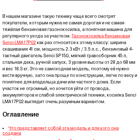
В нашем магазине такую технику чаще всего смотрят
покупатели, которым нужна не самая дорогая и не самая
тяжёлая бензиновая газонокосилка, а понятная машина для
регулярного ухода за участком.
Газонокосилка бензиновая
Senci LMA17P02
как раз относится к этому классу: ширина
скашивания 41 см, мощность 2.3 кВт / 3.5 л.с., бензиновый 4-
тактный двигатель Senci SP150, мягкий травосборник 45 л,
стальная дека, ручной запуск, 3 уровня высоты от 28 до 68 мм
и вес 18.5 кг. Это не самоходная модель, поэтому её нужно
вести вручную, зато она проще по конструкции, легче по весу и
понятнее для владельца дачи или частного дома. Если
участок не огромный, но хочется уйти от провода,
аккумуляторов и слабой электрической техники, косилка Senci
LMA17P02 выглядит очень разумным вариантом.
Оглавление
Что представляет собой эта модель и для кого она
создана