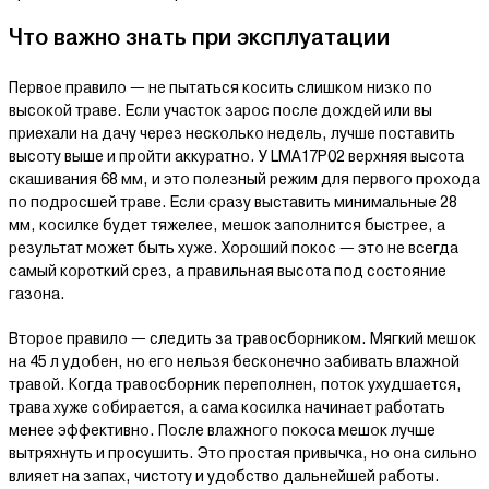
Что важно знать при эксплуатации
Первое правило — не пытаться косить слишком низко по
высокой траве. Если участок зарос после дождей или вы
приехали на дачу через несколько недель, лучше поставить
высоту выше и пройти аккуратно. У LMA17P02 верхняя высота
скашивания 68 мм, и это полезный режим для первого прохода
по подросшей траве. Если сразу выставить минимальные 28
мм, косилке будет тяжелее, мешок заполнится быстрее, а
результат может быть хуже. Хороший покос — это не всегда
самый короткий срез, а правильная высота под состояние
газона.
Второе правило — следить за травосборником. Мягкий мешок
на 45 л удобен, но его нельзя бесконечно забивать влажной
травой. Когда травосборник переполнен, поток ухудшается,
трава хуже собирается, а сама косилка начинает работать
менее эффективно. После влажного покоса мешок лучше
вытряхнуть и просушить. Это простая привычка, но она сильно
влияет на запах, чистоту и удобство дальнейшей работы.