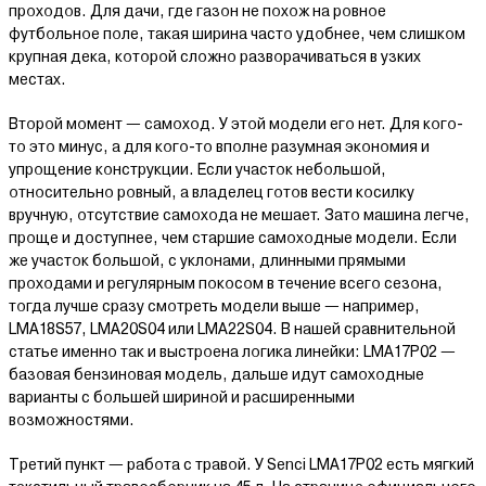
проходов. Для дачи, где газон не похож на ровное
футбольное поле, такая ширина часто удобнее, чем слишком
крупная дека, которой сложно разворачиваться в узких
местах.
Второй момент — самоход. У этой модели его нет. Для кого-
то это минус, а для кого-то вполне разумная экономия и
упрощение конструкции. Если участок небольшой,
относительно ровный, а владелец готов вести косилку
вручную, отсутствие самохода не мешает. Зато машина легче,
проще и доступнее, чем старшие самоходные модели. Если
же участок большой, с уклонами, длинными прямыми
проходами и регулярным покосом в течение всего сезона,
тогда лучше сразу смотреть модели выше — например,
LMA18S57, LMA20S04 или LMA22S04. В нашей сравнительной
статье именно так и выстроена логика линейки: LMA17P02 —
базовая бензиновая модель, дальше идут самоходные
варианты с большей шириной и расширенными
возможностями.
Третий пункт — работа с травой. У Senci LMA17P02 есть мягкий