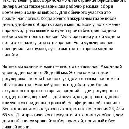
текстильный травосборник на 45 л. На странице официального
дилера Senci также указаны два рабочих режима: сбор в
контейнер и задний выброс. Для обычного участка это
практичная логика. Когда хочется аккуратный газон возле
дома, удобнее собирать траву в мешок. Если участок менее
парадный, трава выше или нужно пройти быстрее, задний
выброс может быть полезен. Мульчирования у этой модели
нет, и это важно учитывать заранее. Если мульчирование
принципиально нужно, лучше смотреть старшие модели
линейки.
Четвёртый важный момент — высота скашивания. У модели 3
уровня, диапазон от 28 до 68 мм. Это не самая тонкая
регулировка, но для базового ухода за дачным газоном её
обычно хватает. Нижний уровень подойдёт для более
аккуратного короткого среза, средний — для регулярного
поддержания, верхний — для случая, когда трава подросла
или участок неидеально ровный. На официальной странице
Senci дополнительно указаны конкретные положения 28, 48 и
68 мм. Для практического покупателя это даже удобнее, чем
длинный список уровней: выбор простой, понятный и без
лишней возни.