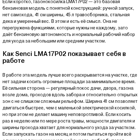
Если коротко, Газонокосилка LMA17P02 — это базовая
бензиновая модель с понятной конструкцией: ручной запуск,
нет самохода, 41 см ширины, 45 л травосборника, стальная
дека и умеренный вес. В этом и есть её смысл. Она не
перегружена функциями, которые нужны не каждому, зато
даёт бензиновую автономность и нормальный рабочий набор
для ухода за небольшим или средним участком.
Как Senci LMA17P02 показывает себя в
работе
В работе эта модель лучше всего раскрывается на участке, где
нет задачи косить огромные площади за минимальное время.
Её сильная сторона — регулярный покос дачи, двора, газона
возле дома, проходов вдоль забора и относительно открытых
зон с не слишком сложным рельефом. Ширина 41 см позволяет
двигаться быстрее, чем с маленькой электрической косилкой,
но при этом не делает машину неповоротливой. Если косить
раз в неделю или по мере роста травы, мощности двигателя и
ширины прохода хватает для нормального ухода за участком.
Если запускать газон на месяц и потом пытаться пройти всё