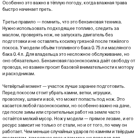
Особенно это важно в тёплую погоду, когда влажная трава
быстро начинает преть.
Третье правило — помнить, что это бензиновая техника.
Нужно использовать подходящее топливо, следить за
маслом, проверять нож, не запускать двигатель без
подготовки и не оставлять косилку грязной после тяжёлого
покоса. У модели объём топливного бака 0.75 л и масляного
бака 0.4 л. Для владельца это несложное обслуживание, но
оно обязательно. Бензиновая газонокосилка даёт свободу от
провода, но взамен просит базовой внимательности к мотору
и расходникам.
Четвёртый момент — участок лучше заранее подготовить.
Перед покосом стоит убрать камни, ветки, игрушки,
проволоку, шланги и всё, что может попасть под нож. Это
касается любой газонокосилки, но особенно важно на даче,
где после зимы или строительных работ на земле часто
остаётся мелкий мусор. Нож у модели — прямое лезвие, и его
ресурс зависит не только от стали, но и от того, по чему он
работает. Чем меньше случайных ударов по камням и твёрдым