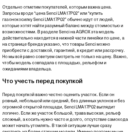
Отдельно отметим покупателей, которым важна цена.
Запросы вроде “цена Senci LMA17P02” или “купить
газонокосилку Senci LMA17P02” обычно идут от людей,
которые хотят найти разумный баланс между стоимостью и
возможностями. В разделе Senci на AGROX эта модель
действительно находится в нижней части линейки по цене, а
на странице бренда указано, что товары Senci можно
приобрести с доставкой, гарантией, в кредит или рассрочку.
Но мы всё равно советуем смотреть не только на цену. Важно,
чтобы модель совпадала с площадью, рельефом и
ожиданиями владельца.
Что учесть перед покупкой
Перед покупкой важно честно оценить участок. Если он
ровный, небольшой или средний, без длинных уклонов и без
огромной открытой площади, Senci LMA17P02 выглядит
логично. Если же участок большой, трава высокая, рельеф
сложный, а косить нужно часто и долго, отсутствие самохода
может начать утомлять. В такой ситуации лучше сразу
смотреть на более старшие модели. Именно поэтому мы не