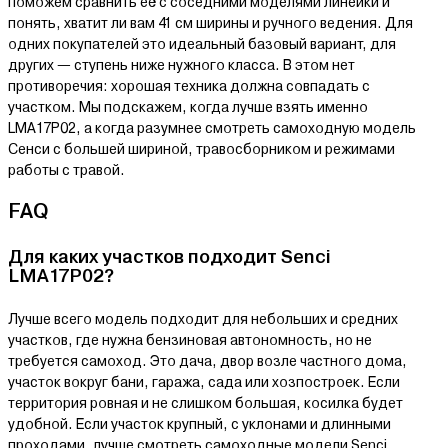
поможем сравнить её с соседними моделями линейки и
понять, хватит ли вам 41 см ширины и ручного ведения. Для
одних покупателей это идеальный базовый вариант, для
других — ступень ниже нужного класса. В этом нет
противоречия: хорошая техника должна совпадать с
участком. Мы подскажем, когда лучше взять именно
LMA17P02, а когда разумнее смотреть самоходную модель
Сенси с большей шириной, травосборником и режимами
работы с травой.
FAQ
Для каких участков подходит Senci
LMA17P02?
Лучше всего модель подходит для небольших и средних
участков, где нужна бензиновая автономность, но не
требуется самоход. Это дача, двор возле частного дома,
участок вокруг бани, гаража, сада или хозпостроек. Если
территория ровная и не слишком большая, косилка будет
удобной. Если участок крупный, с уклонами и длинными
проходами, лучше смотреть самоходные модели Senci.