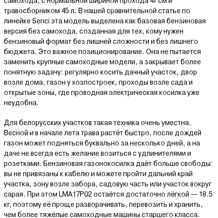
самохода, с нормальной шириной прохода 41 см и
травосборником 45 л. В нашей сравнительной статье по
линейке Senci эта модель выделена как базовая бензиновая
версия без самохода, созданная для тех, кому нужен
бензиновый формат без лишней сложности и без лишнего
бюджета. Это важное позиционирование. Она не пытается
заменить крупные самоходные модели, а закрывает более
понятную задачу: регулярно косить дачный участок, двор
возле дома, газон у хозпостроек, проходы возле сада и
открытые зоны, где проводная электрическая косилка уже
неудобна.
Для белорусских участков такая техника очень уместна.
Весной и в начале лета трава растёт быстро, после дождей
газон может подняться буквально за несколько дней, а на
даче не всегда есть желание возиться с удлинителями и
розетками. Бензиновая газонокосилка даёт больше свободы:
вы не привязаны к кабелю и можете пройти дальний край
участка, зону возле забора, садовую часть или участок вокруг
сарая. При этом LMA17P02 остаётся достаточно лёгкой — 18.5
кг, поэтому её проще разворачивать, перевозить и хранить,
чем более тяжёлые самоходные машины старшего класса.