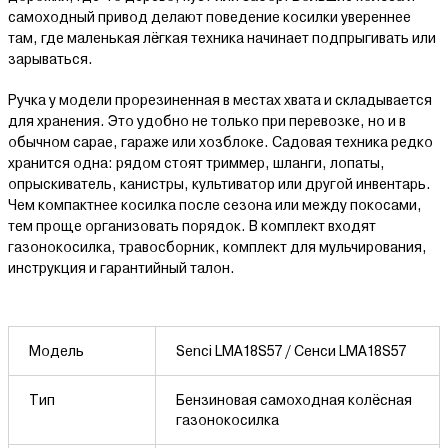
самоходный привод делают поведение косилки увереннее
там, где маленькая лёгкая техника начинает подпрыгивать или
зарываться.
Ручка у модели прорезиненная в местах хвата и складывается
для хранения. Это удобно не только при перевозке, но и в
обычном сарае, гараже или хозблоке. Садовая техника редко
хранится одна: рядом стоят триммер, шланги, лопаты,
опрыскиватель, канистры, культиватор или другой инвентарь.
Чем компактнее косилка после сезона или между покосами,
тем проще организовать порядок. В комплект входят
газонокосилка, травосборник, комплект для мульчирования,
инструкция и гарантийный талон.
Модель
Senci LMA18S57 / Сенси LMA18S57
Тип
Бензиновая самоходная колёсная
газонокосилка