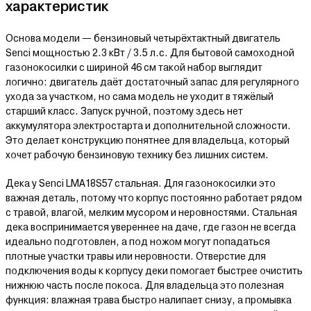
характеристик
Основа модели — бензиновый четырёхтактный двигатель
Senci мощностью 2.3 кВт / 3.5 л.с. Для бытовой самоходной
газонокосилки с шириной 46 см такой набор выглядит
логично: двигатель даёт достаточный запас для регулярного
ухода за участком, но сама модель не уходит в тяжёлый
старший класс. Запуск ручной, поэтому здесь нет
аккумулятора электростарта и дополнительной сложности.
Это делает конструкцию понятнее для владельца, который
хочет рабочую бензиновую технику без лишних систем.
Дека у Senci LMA18S57 стальная. Для газонокосилки это
важная деталь, потому что корпус постоянно работает рядом
с травой, влагой, мелким мусором и неровностями. Стальная
дека воспринимается увереннее на даче, где газон не всегда
идеально подготовлен, а под ножом могут попадаться
плотные участки травы или неровности. Отверстие для
подключения воды к корпусу деки помогает быстрее очистить
нижнюю часть после покоса. Для владельца это полезная
функция: влажная трава быстро налипает снизу, а промывка