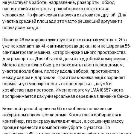
не участвует в работе: направление, развороты, обход
препятствий и контроль травосборника остаются за
человеком. Но физическая нагрузка становится другой. Для
участка средней площади это часто решающий аргумент в
пользу самохода.
Ширина 46 см хорошо чувствуется на открытых участках. Это
уже не компактная 41-сантиметровая дека, но и не широкая 55-
сантиметровая машина, которой нужно много пространства
для разворота. Для обычной дачи это удобный компромисс.
Можно достаточно быстро проходить газон перед домом,
участок возле бани, полосу вдоль забора, пространство
между садом и дорожкой. При этом косилка ещё сохраняет
нормальную манёвренность около деревьев, клумб и
хозяйственных построек. Именно поэтому LMA18S57 часто
воспринимается как универсальная середина в линейке Сенси.
Большой травосборник на 65 л особенно полезен при
аккуратном покосе возле дома. Когда трава собирается в
контейнер, газон сразу выглядит чище, а скошенную массу
проще перенести в компост или убрать с участка. По
сравнению с 45-литровым мешком младшей модели остановок