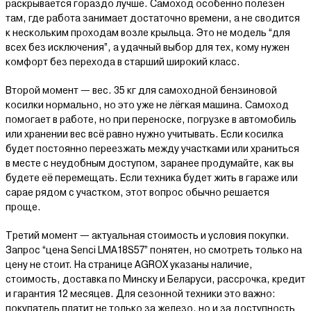
раскрывается гораздо лучше. Самоход особенно полезен
там, где работа занимает достаточно времени, а не сводится
к нескольким проходам возле крыльца. Это не модель “для
всех без исключения”, а удачный выбор для тех, кому нужен
комфорт без перехода в старший широкий класс.
Второй момент — вес. 35 кг для самоходной бензиновой
косилки нормально, но это уже не лёгкая машина. Самоход
помогает в работе, но при переноске, погрузке в автомобиль
или хранении вес всё равно нужно учитывать. Если косилка
будет постоянно переезжать между участками или храниться
в месте с неудобным доступом, заранее продумайте, как вы
будете её перемещать. Если техника будет жить в гараже или
сарае рядом с участком, этот вопрос обычно решается
проще.
Третий момент — актуальная стоимость и условия покупки.
Запрос “цена Senci LMA18S57” понятен, но смотреть только на
цену не стоит. На странице AGROX указаны наличие,
стоимость, доставка по Минску и Беларуси, рассрочка, кредит
и гарантия 12 месяцев. Для сезонной техники это важно:
покупатель платит не только за железо, но и за доступность