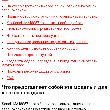
На что смотреть при выборе бензиновой самоходной
газонокосилки
Полный обзор конструкции и ключевых характеристик
Как Senci LMA18S57 показывает себя в работе
Сильные стороны и реальные преимущества
Что важно знать при эксплуатации
Обслуживание, сезонная подготовка и хранение
Кому модель подойдёт особенно хорошо
Что учесть перед покупкой
Когда эта модель оправдана, а когда лучше смотреть
другой класс
Полезные рекомендации от магазина
FAQ
Что представляет собой эта модель и для
кого она создана
Senci LMA18S57 — это бензиновая самоходная колёсная
газонокосилка для участков, где важны не только