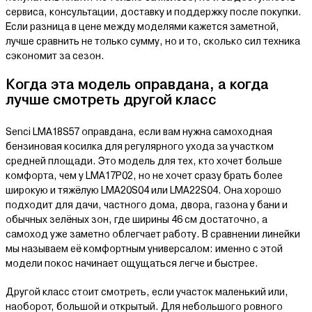
сервиса, консультации, доставку и поддержку после покупки.
Если разница в цене между моделями кажется заметной,
лучше сравнить не только сумму, но и то, сколько сил техника
сэкономит за сезон.
Когда эта модель оправдана, а когда
лучше смотреть другой класс
Senci LMA18S57 оправдана, если вам нужна самоходная
бензиновая косилка для регулярного ухода за участком
средней площади. Это модель для тех, кто хочет больше
комфорта, чем у LMA17P02, но не хочет сразу брать более
широкую и тяжёлую LMA20S04 или LMA22S04. Она хорошо
подходит для дачи, частного дома, двора, газона у бани и
обычных зелёных зон, где ширины 46 см достаточно, а
самоход уже заметно облегчает работу. В сравнении линейки
мы называем её комфортным универсалом: именно с этой
модели покос начинает ощущаться легче и быстрее.
Другой класс стоит смотреть, если участок маленький или,
наоборот, большой и открытый. Для небольшого ровного