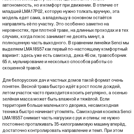
автономность, но и комфорт при движении. В отличие от
младшей LMA17P02, которую нужно толкать вручную, эта
модель едет сама, а владельцу в основном остаётся
направлять её по участку. Это особенно заметно на
неровностях, при плотной траве, на длинных проходах и в тех
случаях, когда покос занимает не десять минут, а
полноценную часть выходного. В сравнении линейки Senci мы
выделяем LMA18S57 как первый по-настоящему комфортный
вариант: здесь уже есть самоход, дека 46 см, травосборник
65 л, мульчирование и несколько способов работы со
скошенной травой.
Для белорусских дач и частных домов такой формат очень
понятен. Весной трава быстро идёт в рост после дождей,
летом участок часто приходится косить регулярно, а осенью
зелёная масса может быть влажной и тяжёлой. Если
территория больше маленького дворика, несамоходная
техника быстро начинает утомлять. Самоходная косилка Senci
LMA18S57 снимает часть нагрузки с рук и спины: не нужно
постоянно проталкивать 35-килограммовую машину вперёд,
достаточно контролировать направление и темп. При этом