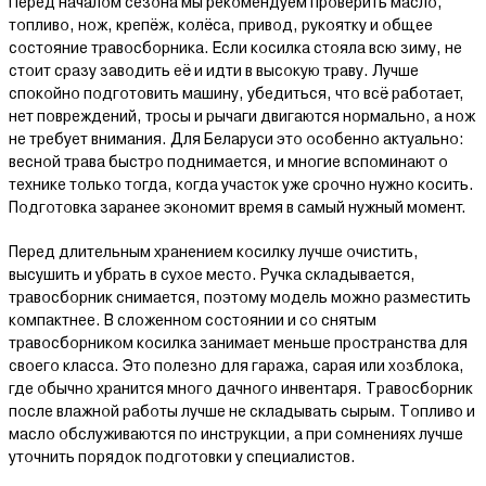
Перед началом сезона мы рекомендуем проверить масло,
топливо, нож, крепёж, колёса, привод, рукоятку и общее
состояние травосборника. Если косилка стояла всю зиму, не
стоит сразу заводить её и идти в высокую траву. Лучше
спокойно подготовить машину, убедиться, что всё работает,
нет повреждений, тросы и рычаги двигаются нормально, а нож
не требует внимания. Для Беларуси это особенно актуально:
весной трава быстро поднимается, и многие вспоминают о
технике только тогда, когда участок уже срочно нужно косить.
Подготовка заранее экономит время в самый нужный момент.
Перед длительным хранением косилку лучше очистить,
высушить и убрать в сухое место. Ручка складывается,
травосборник снимается, поэтому модель можно разместить
компактнее. В сложенном состоянии и со снятым
травосборником косилка занимает меньше пространства для
своего класса. Это полезно для гаража, сарая или хозблока,
где обычно хранится много дачного инвентаря. Травосборник
после влажной работы лучше не складывать сырым. Топливо и
масло обслуживаются по инструкции, а при сомнениях лучше
уточнить порядок подготовки у специалистов.