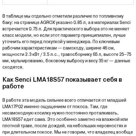
В таблице мы отдельно отметили различие по топливному
баку: на странице AGROX указано 0.85 л, а в материалах Senci
встречается 0.75 л. Для практического выбора это не меняет
класс модели, но если этот параметр принципиален, лучше
уточнить его перед покупкой у менеджера. По ключевым
рабочим характеристикам — самоходу, ширине 46 см,
мощности 2.3 кВт / 3.5 л.с., травосборнику 65 л, высоте 25–75
мм, мульчированию, боковому выбросу и весу 35 кг — данные
сходятся.
Как Senci LMA18S57 показывает себя в
работе
В работе эта модель сильнее всего отличается от младшей
LMA17P02 именно ощущением от покоса. Там, где
несамоходную косилку нужно постоянно проталкивать,
LMA18S57 едет сама. Это особенно заметно на влажной или
плотной траве, после дождей, на небольших неровностях и
при длительном покосе. Мы не говорим, что владелец вообще