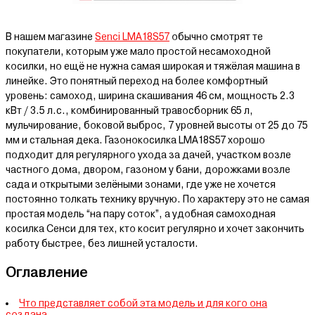
В нашем магазине
Senci LMA18S57
обычно смотрят те
покупатели, которым уже мало простой несамоходной
косилки, но ещё не нужна самая широкая и тяжёлая машина в
линейке. Это понятный переход на более комфортный
уровень: самоход, ширина скашивания 46 см, мощность 2.3
кВт / 3.5 л.с., комбинированный травосборник 65 л,
мульчирование, боковой выброс, 7 уровней высоты от 25 до 75
мм и стальная дека. Газонокосилка LMA18S57 хорошо
подходит для регулярного ухода за дачей, участком возле
частного дома, двором, газоном у бани, дорожками возле
сада и открытыми зелёными зонами, где уже не хочется
постоянно толкать технику вручную. По характеру это не самая
простая модель “на пару соток”, а удобная самоходная
косилка Сенси для тех, кто косит регулярно и хочет закончить
работу быстрее, без лишней усталости.
Оглавление
Что представляет собой эта модель и для кого она
создана