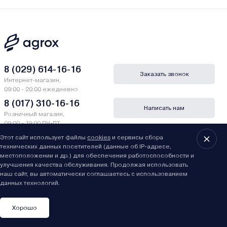
8 (029) 614-16-16
Заказать звонок
Интернет-магазин,
09:00 - 20:00 ежедневно
8 (017) 310-16-16
Написать нам
Розничный магазин,
09:00 - 19:00 ПН-ПТ
09:00 - 15:00 СБ
Этот сайт использует файлы
cookies
и сервисы сбора
технических данных посетителей (данные об IP-адресе,
местоположении и др.) для обеспечения работоспособности и
Каталог товаров
улучшения качества обслуживания. Продолжая использовать
наш сайт, вы автоматически соглашаетесь с использованием
Покупателям
данных технологий.
О магазине
Хорошо
Каталог
Сравнить
Вы смотрели
Избранное
Корзина