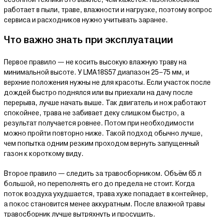
работает в пыли, траве, влажности и нагрузке, поэтому вопрос
сервиса и расходников нужно учитывать заранее.
Что важно знать при эксплуатации
Первое правило — не косить высокую влажную траву на
минимальной высоте. У LMA18S57 диапазон 25–75 мм, и
верхние положения нужны не для красоты. Если участок после
дождей быстро поднялся или вы приехали на дачу после
перерыва, лучше начать выше. Так двигатель и нож работают
спокойнее, трава не забивает деку слишком быстро, а
результат получается ровнее. Потом при необходимости
можно пройти повторно ниже. Такой подход обычно лучше,
чем попытка одним резким проходом вернуть запущенный
газон к короткому виду.
Второе правило — следить за травосборником. Объём 65 л
большой, но переполнять его до предела не стоит. Когда
поток воздуха ухудшается, трава хуже попадает в контейнер,
а покос становится менее аккуратным. После влажной травы
травосборник лучше вытряхнуть и просушить.