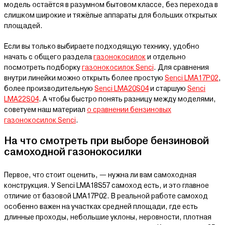
модель остаётся в разумном бытовом классе, без перехода в
слишком широкие и тяжёлые аппараты для больших открытых
площадей.
Если вы только выбираете подходящую технику, удобно
начать с общего раздела
газонокосилок
и отдельно
посмотреть подборку
газонокосилок Senci
. Для сравнения
внутри линейки можно открыть более простую
Senci LMA17P02
,
более производительную
Senci LMA20S04
и старшую
Senci
LMA22S04
. А чтобы быстро понять разницу между моделями,
советуем наш материал
о сравнении бензиновых
газонокосилок Senci
.
На что смотреть при выборе бензиновой
самоходной газонокосилки
Первое, что стоит оценить, — нужна ли вам самоходная
конструкция. У Senci LMA18S57 самоход есть, и это главное
отличие от базовой LMA17P02. В реальной работе самоход
особенно важен на участках средней площади, где есть
длинные проходы, небольшие уклоны, неровности, плотная