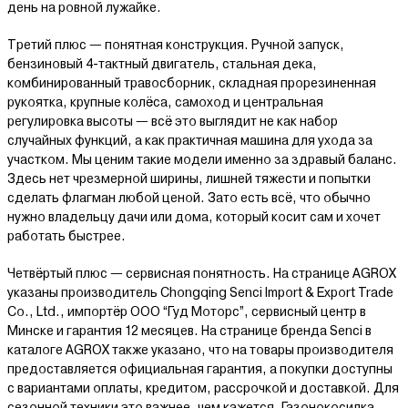
день на ровной лужайке.
Третий плюс — понятная конструкция. Ручной запуск,
бензиновый 4-тактный двигатель, стальная дека,
комбинированный травосборник, складная прорезиненная
рукоятка, крупные колёса, самоход и центральная
регулировка высоты — всё это выглядит не как набор
случайных функций, а как практичная машина для ухода за
участком. Мы ценим такие модели именно за здравый баланс.
Здесь нет чрезмерной ширины, лишней тяжести и попытки
сделать флагман любой ценой. Зато есть всё, что обычно
нужно владельцу дачи или дома, который косит сам и хочет
работать быстрее.
Четвёртый плюс — сервисная понятность. На странице AGROX
указаны производитель Chongqing Senci Import & Export Trade
Co., Ltd., импортёр ООО “Гуд Моторс”, сервисный центр в
Минске и гарантия 12 месяцев. На странице бренда Senci в
каталоге AGROX также указано, что на товары производителя
предоставляется официальная гарантия, а покупки доступны
с вариантами оплаты, кредитом, рассрочкой и доставкой. Для
сезонной техники это важнее, чем кажется. Газонокосилка