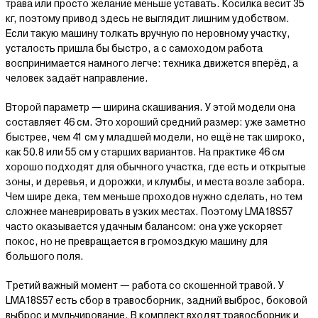
трава или просто желание меньше уставать. Косилка весит 35
кг, поэтому привод здесь не выглядит лишним удобством.
Если такую машину толкать вручную по неровному участку,
усталость пришла бы быстро, а с самоходом работа
воспринимается намного легче: техника движется вперёд, а
человек задаёт направление.
Второй параметр — ширина скашивания. У этой модели она
составляет 46 см. Это хороший средний размер: уже заметно
быстрее, чем 41 см у младшей модели, но ещё не так широко,
как 50.8 или 55 см у старших вариантов. На практике 46 см
хорошо подходят для обычного участка, где есть и открытые
зоны, и деревья, и дорожки, и клумбы, и места возле забора.
Чем шире дека, тем меньше проходов нужно сделать, но тем
сложнее маневрировать в узких местах. Поэтому LMA18S57
часто оказывается удачным балансом: она уже ускоряет
покос, но не превращается в громоздкую машину для
большого поля.
Третий важный момент — работа со скошенной травой. У
LMA18S57 есть сбор в травосборник, задний выброс, боковой
выброс и мульчирование. В комплект входят травосборник и