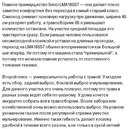
Главное преимущество Senci LMA18S57 — она делает покос
заметно комфортнее без перехода в самый старший класс.
Самоход снимает основную нагрузку при движении, ширина 46
см ускоряет работу, а травосборник 65 л уменьшает
количество остановок. На участке средней площади это
чувствуется сразу. Если раньше человек пользовался
несамоходной косилкой и уставал на длинных проходах,
переход на LMA18S57 обычно воспринимается как большой
шаг вперёд. Не потому что машина стала “премиальной”, а
потому что исчезла главная усталость от постоянного
толкания техники.
Второй плюс — универсальность работы с травой. У модели
есть сбор, задний выброс, боковой выброс и мульчирование.
Для дачного участка это очень полезно, потому что трава в
разных зонах ведёт себя по-разному. У дома хочется
аккуратно собрать всё в травосборник. Возле забора или
хозяйственной зоны можно использовать выброс. На ровном
ухоженном газоне после регулярной стрижки уместно
мульчирование. Именно такая гибкость делает косилку
удобной в течение всего сезона, а не только в сухой летний