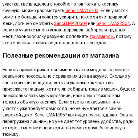
участка, где владелец спокойно готов толкать косилку
вручную, можно рассмотреть
Senci LMA17P02
. Если участок
заметно больше и хочется ускорить покос за счёт широкой
деки, логично смотреть
Senci LMA20S04
или
Senci LMA22S04
. А
если на участке много углов, деревьев, заборов и трудных
мест, газонокосилку разумно дополнять
триммером
, потому
что колёсная техника не должна делать всё одна.
Полезные рекомендации от магазина
Если вы присматриваетесь именно к этой модели, начните с
реального покоса, а не с сравнения цен в вакууме. Сколько у
вас открытой площади, есть ли уклоны, как часто вы
приезжаете на дачу, хотите ли собирать траву в мешок, будете
ли использовать мульчирование, насколько тяжело вам
толкать обычную косилку. Если ответы показывают, что
участок уже требует самохода, но не нуждается в самой
широкой деке, Senci LMA18S57 выглядит очень здраво. Она не
перегружена лишним, но уже даёт тот уровень удобства, ради
которого многие и переходят на самоходную бензиновую
технику.