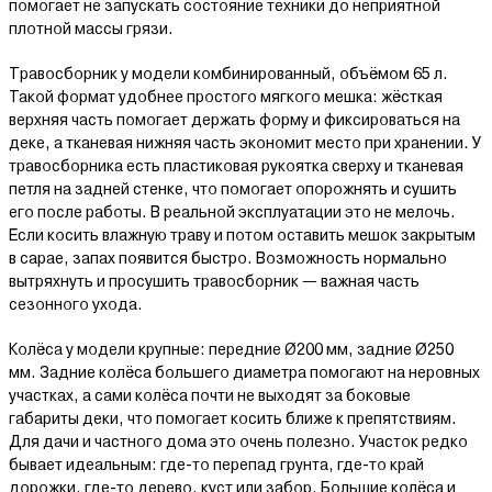
помогает не запускать состояние техники до неприятной
плотной массы грязи.
Травосборник у модели комбинированный, объёмом 65 л.
Такой формат удобнее простого мягкого мешка: жёсткая
верхняя часть помогает держать форму и фиксироваться на
деке, а тканевая нижняя часть экономит место при хранении. У
травосборника есть пластиковая рукоятка сверху и тканевая
петля на задней стенке, что помогает опорожнять и сушить
его после работы. В реальной эксплуатации это не мелочь.
Если косить влажную траву и потом оставить мешок закрытым
в сарае, запах появится быстро. Возможность нормально
вытряхнуть и просушить травосборник — важная часть
сезонного ухода.
Колёса у модели крупные: передние Ø200 мм, задние Ø250
мм. Задние колёса большего диаметра помогают на неровных
участках, а сами колёса почти не выходят за боковые
габариты деки, что помогает косить ближе к препятствиям.
Для дачи и частного дома это очень полезно. Участок редко
бывает идеальным: где-то перепад грунта, где-то край
дорожки, где-то дерево, куст или забор. Большие колёса и