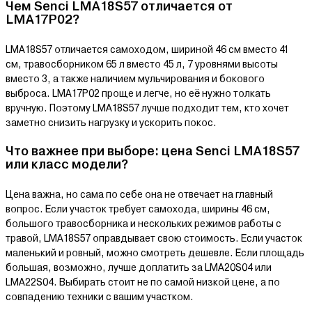
Чем Senci LMA18S57 отличается от
LMA17P02?
LMA18S57 отличается самоходом, шириной 46 см вместо 41
см, травосборником 65 л вместо 45 л, 7 уровнями высоты
вместо 3, а также наличием мульчирования и бокового
выброса. LMA17P02 проще и легче, но её нужно толкать
вручную. Поэтому LMA18S57 лучше подходит тем, кто хочет
заметно снизить нагрузку и ускорить покос.
Что важнее при выборе: цена Senci LMA18S57
или класс модели?
Цена важна, но сама по себе она не отвечает на главный
вопрос. Если участок требует самохода, ширины 46 см,
большого травосборника и нескольких режимов работы с
травой, LMA18S57 оправдывает свою стоимость. Если участок
маленький и ровный, можно смотреть дешевле. Если площадь
большая, возможно, лучше доплатить за LMA20S04 или
LMA22S04. Выбирать стоит не по самой низкой цене, а по
совпадению техники с вашим участком.