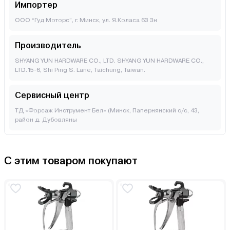
Импортер
ООО “Гуд Моторс”, г. Минск, ул. Я.Коласа 63 3н
Производитель
SHYANG YUN HARDWARE CO., LTD. SHYANG YUN HARDWARE CO.,
LTD.15-6, Shi Ping S. Lane, Taichung, Taiwan.
Сервисный центр
ТД «Форсаж Инструмент Бел» (Минск, Папернянский с/с, 43,
район д. Дубовляны
С этим товаром покупают