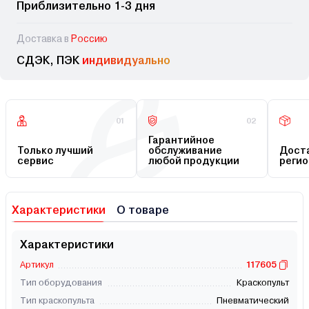
Приблизительно 1-3 дня
Доставка в
Россию
СДЭК, ПЭК
индивидуально
01
02
Гарантийное
Только лучший
обслуживание
Доста
сервис
любой продукции
регио
Характеристики
О товаре
Характеристики
Артикул
117605
Тип оборудования
Краскопульт
Тип краскопульта
Пневматический