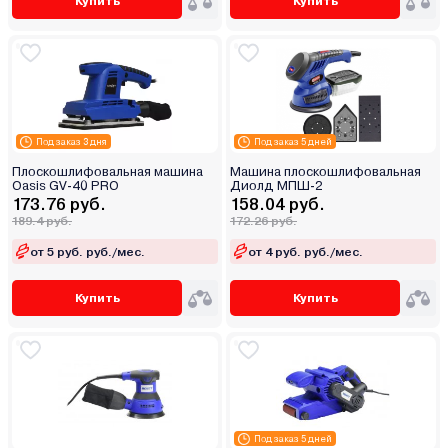
Купить
Купить
Под заказ 3 дня
Под заказ 5 дней
Плоскошлифовальная машина
Машина плоскошлифовальная
Oasis GV-40 PRO
Диолд МПШ-2
173.76 руб.
158.04 руб.
189.4 руб.
172.26 руб.
от 5 руб. руб./мес.
от 4 руб. руб./мес.
Купить
Купить
Под заказ 5 дней