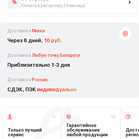
Оплата в рассрочку 24 месяца
Доставка в
Минск
Через 6 дней,
10 руб.
Доставка в
Любую точку Беларуси
Приблизительно 1-3 дня
Доставка в
Россию
СДЭК, ПЭК
индивидуально
01
02
Гарантийное
Только лучший
обслуживание
Доста
сервис
любой продукции
регио