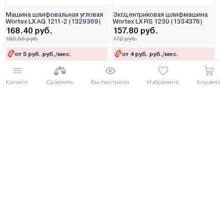
Машина шлифовальная угловая
Эксцентриковая шлифмашина
Wortex LX AG 1211-2 (1329369)
Wortex LX RS 1230 (1334376)
168.40 руб.
157.80 руб.
183.56 руб.
172 руб.
от 5 руб. руб./мес.
от 4 руб. руб./мес.
Купить
Купить
Каталог
Сравнить
Вы смотрели
Избранное
Корзин
8 (029) 614-16-16
Заказать звонок
Интернет-магазин,
09:00 - 20:00 ежедневно