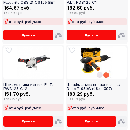
Favourite OBS 21 OS125 SET
P.I.T. PDS125-C1
164.67 руб.
182.60 руб.
179.49 руб.
199.03 руб.
от 5 руб. руб./мес.
от 5 руб. руб./мес.
Купить
Купить
Шлифмашина угловая P.I.T.
Шлифмашина полировальная
PWS125-C12
Deko P-950W (084-1097)
151.70 руб.
183.29 руб.
165.35 руб.
199.79 руб.
от 4 руб. руб./мес.
от 5 руб. руб./мес.
Купить
Купить