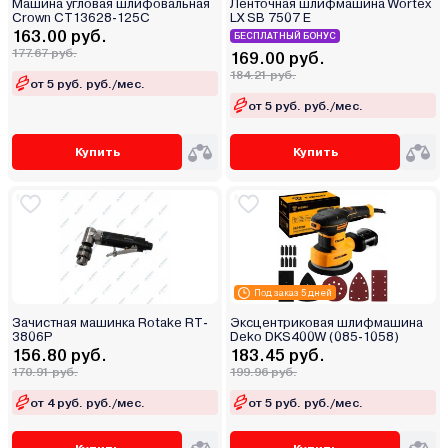
Машина угловая шлифовальная
Ленточная шлифмашина Wortex
Crown CT13628-125C
LX SB 7507 E
163.00 руб.
БЕСПЛАТНЫЙ БОНУС
177.67 руб.
169.00 руб.
184.21 руб.
от 5 руб. руб./мес.
от 5 руб. руб./мес.
Купить
Купить
Под заказ 5 дней
Зачистная машинка Rotake RT-
Эксцентриковая шлифмашина
3806P
Deko DKS400W (085-1058)
156.80 руб.
183.45 руб.
170.91 руб.
199.96 руб.
от 4 руб. руб./мес.
от 5 руб. руб./мес.