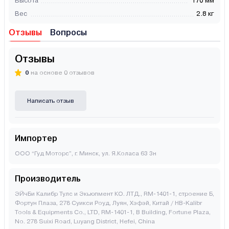
Высота
170 мм
Вес
2.8 кг
Отзывы
Вопросы
Отзывы
0
на основе 0 отзывов
Написать отзыв
Импортер
ООО “Гуд Моторс”, г. Минск, ул. Я.Коласа 63 3н
Производитель
ЭЙчБи Калибр Тулс и Экьюпмент КО. ЛТД., RM-1401-1, строение Б,
Фортун Плаза, 278 Суикси Роуд, Луян, Хэфэй, Китай / HB-Kalibr
Tools & Equipments Co., LTD, RM-1401-1, B Building, Fortune Plaza,
No. 278 Suixi Road, Luyang District, Hefei, China