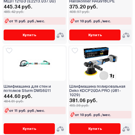
МШЛ 1210Э (E2213.037.00)
Hanskonner HAG918CPE
445.34 руб.
375.20 руб.
485.42 руб.
408.97 руб.
от 11 руб. руб./мес.
от 10 руб. руб./мес.
Купить
Купить
Шлифмашина для стен и
Шлифмашина полировальная
потолков Sturm DWS6011
Deko KDCP20DA PRO (081-
1029)
444.60 руб.
381.06 руб.
484.61 руб.
415.36 руб.
от 11 руб. руб./мес.
от 10 руб. руб./мес.
Купить
Купить