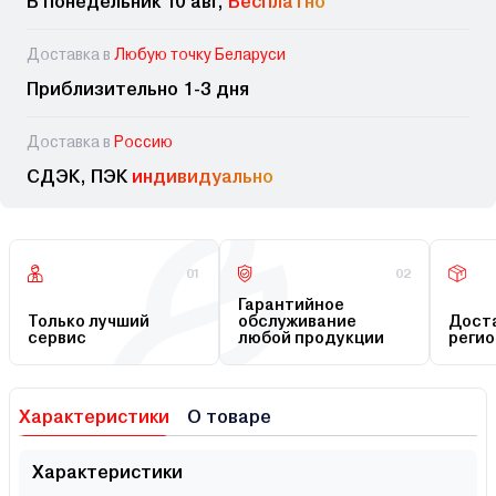
В понедельник 10 авг,
Бесплатно
Доставка в
Любую точку Беларуси
Приблизительно 1-3 дня
Доставка в
Россию
СДЭК, ПЭК
индивидуально
01
02
Гарантийное
Только лучший
обслуживание
Доста
сервис
любой продукции
регио
Характеристики
О товаре
Характеристики