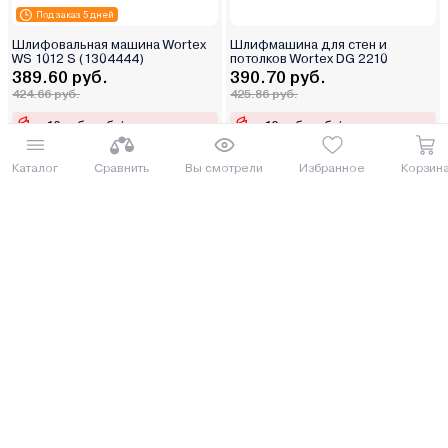
Под заказ 5 дней
Шлифовальная машина Wortex
Шлифмашина для стен и
WS 1012 S (1304444)
потолков Wortex DG 2210
389.60 руб.
390.70 руб.
424.66 руб.
425.86 руб.
от 10 руб. руб./мес.
от 10 руб. руб./мес.
Каталог
Сравнить
Вы смотрели
Избранное
Корзин
Купить
Купить
8 (029) 614-16-16
Заказать звонок
Интернет-магазин,
09:00 - 20:00 ежедневно