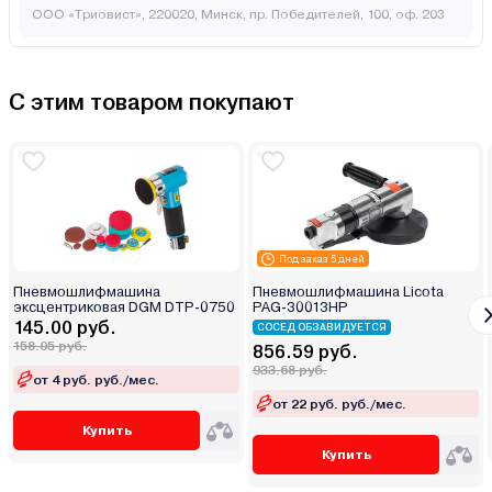
ООО «Триовист», 220020, Минск, пр. Победителей, 100, оф. 203
С этим товаром покупают
Под заказ 5 дней
Пневмошлифмашина
Пневмошлифмашина Licota
эксцентриковая DGM DTP-0750
PAG-30013HP
145.00 руб.
СОСЕД ОБЗАВИДУЕТСЯ
158.05 руб.
856.59 руб.
933.68 руб.
от 4 руб. руб./мес.
от 22 руб. руб./мес.
Купить
Купить