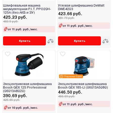
Шлифовальная машина
Угловая шлифмашина DeWalt
аккумуляторная P.I.T. PPO20H-
DWE4203
125A (без АКБ и ЗУ)
423.66 руб.
425.23 руб.
461.79 руб.
463.5 руб.
от 11 руб. руб./мес.
от 11 руб. руб./мес.
Купить
Купить
Под заказ 3 дня
Эксцентриковая шлифмашина
Эксцентриковая шлифмашина
Bosch GEX 125 Professional
Bosch GEX 185-LI (06013A5080)
(06013A8020)
446.50 руб.
390.69 руб.
486.69 руб.
425.85 руб.
от 11 руб. руб./мес.
от 10 руб. руб./мес.