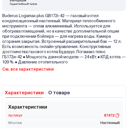
Инструкция
Гарантийный талон
Buderus Logamax plus GB172i-42 ― газовый котел
конденсационный настенный. Материал теплообменного
инструмента ― сплав алюминиевый. Используется для
обогрева помещений, но в качестве дополнительной опции
при подключении бойлера ― для нагрева воды. Камера
сгорания закрытая. Встроенный расширительный бак ― 12 л.
Есть возможность онлайн-управления. Конструктивные
достоинства газового котла Будерус Логамакс плюс
ГБ172и-42 ● Мощность данной модели ― 24 кВт.● КПД котла ―
109 %.● Давление отопительного
См. все характеристики
Характеристики
О товаре
Характеристики
Артикул
87472
Монтаж
Настенный