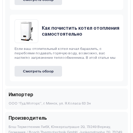
Как почистить котел отопления
самостоятельно
Если ваш отопительный котел начал барахлить, с
перебоями подавать горячую воду, возможно, вас
настигло загрязнение теплообменника. В этой статье мы
Смотреть обзор
Импортер
ООО “Гуд Моторс”, г. Минск, ул. Я.Коласа 63 3н
Производитель
Бош Термотехник ГмбХ, Юнкерсштраше 20, 73249 Вернау,
Германия / Bosch Thermotechnik GmbH, Junkersstrashe 20, 73249