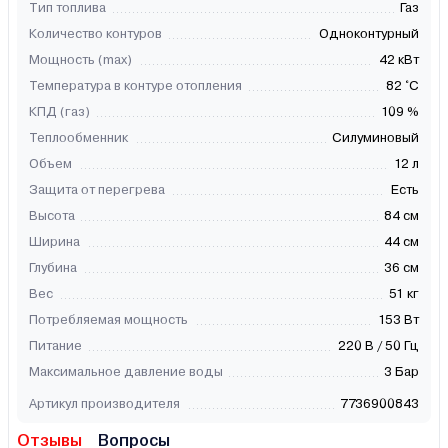
Тип топлива
Газ
Количество контуров
Одноконтурный
Мощность (max)
42 кВт
Температура в контуре отопления
82 °C
КПД (газ)
109 %
Теплообменник
Силуминовый
Объем
12 л
Защита от перегрева
Есть
Высота
84 см
Ширина
44 см
Глубина
36 см
Вес
51 кг
Потребляемая мощность
153 Вт
Питание
220 В / 50 Гц
Максимальное давление воды
3 Бар
Артикул производителя
7736900843
Отзывы
Вопросы