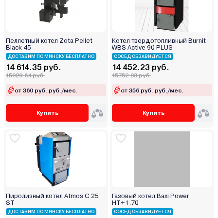
Пеллетный котел Zota Pellet
Котел твердотопливный Burnit
Black 45
WBS Active 90 PLUS
ДОСТАВИМ ПО МИНСКУ БЕСПЛАТНО
СОСЕД ОБЗАВИДУЕТСЯ
14 614.35 руб.
14 452.23 руб.
15929.64 руб.
15752.93 руб.
от 360 руб. руб./мес.
от 356 руб. руб./мес.
Купить
Купить
Пиролизный котел Atmos С 25
Газовый котел Baxi Power
ST
HT+1.70
ДОСТАВИМ ПО МИНСКУ БЕСПЛАТНО
СОСЕД ОБЗАВИДУЕТСЯ