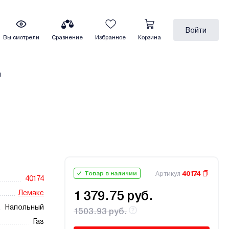
Войти
Вы смотрели
Сравнение
Избранное
Корзина
ы
Артикул
40174
Товар в наличии
40174
Лемакс
1 379.75 руб.
Напольный
1503.93 руб.
Газ