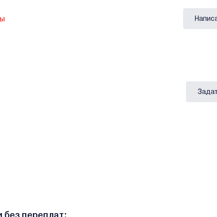
вы
Напис
Задат
и без переплат: