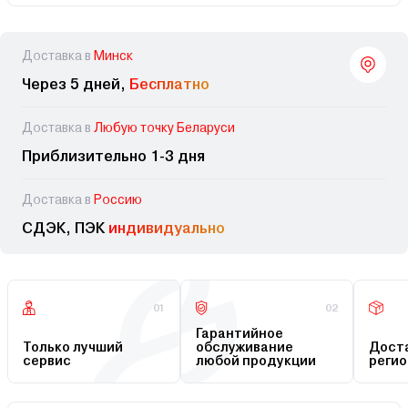
Доставка в
Минск
Через 5 дней,
Бесплатно
Доставка в
Любую точку Беларуси
Приблизительно 1-3 дня
Доставка в
Россию
СДЭК, ПЭК
индивидуально
01
02
Гарантийное
Только лучший
обслуживание
Доста
сервис
любой продукции
регио