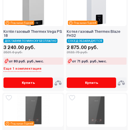
Под заказ 5 дней
Под заказ 5 дней
Котёл газовый Thermex Vega PS
Котел газовый Thermex Blaze
18
FН32
ДОСТАВИМ ПО МИНСКУ БЕСПЛАТНО
СОСЕД ОБЗАВИДУЕТСЯ
3 240.00 руб.
2 875.00 руб.
3531.6 руб.
3133.75 руб.
от 80 руб. руб./мес.
от 71 руб. руб./мес.
Еще 1 комплектация
Купить
Купить
Под заказ 5 дней