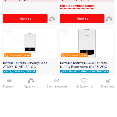
Еще 2 комплектации
Купить
Купить
Под заказ 5 дней
Под заказ 5 дней
Котел Kentatsu Nobby Base
Котел отопительный Kentatsu
ATMO (S)/(E) 32‑OC
Nobby Base Atmo (E) 28‑2OC
СОСЕД ОБЗАВИДУЕТСЯ
ДОСТАВИМ ПО МИНСКУ БЕСПЛАТНО
3 380.00 руб.
3 110.00 руб.
3684.2 руб.
3389.9 руб.
Каталог
Сравнить
Вы смотрели
Избранное
Корзина
от 84 руб. руб./мес.
от 77 руб. руб./мес.
Еще 1 комплектация
Купить
Купить