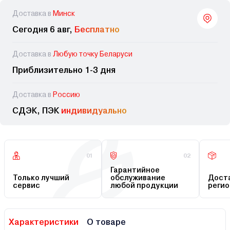
Доставка в
Минск
Сегодня 6 авг,
Бесплатно
Доставка в
Любую точку Беларуси
Приблизительно 1-3 дня
Доставка в
Россию
СДЭК, ПЭК
индивидуально
01
02
Гарантийное
Только лучший
обслуживание
Доста
сервис
любой продукции
регио
Характеристики
О товаре