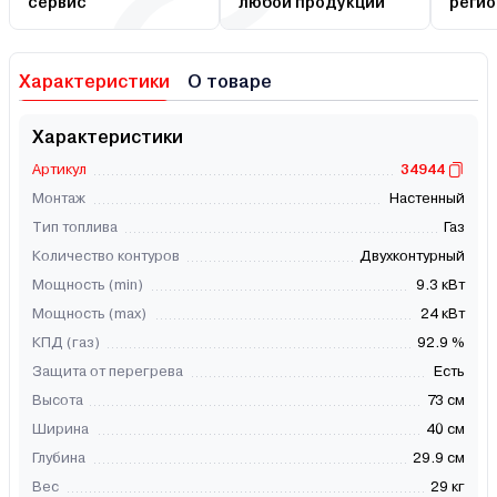
сервис
любой продукции
регио
Характеристики
О товаре
Характеристики
Артикул
34944
Монтаж
Настенный
Тип топлива
Газ
Количество контуров
Двухконтурный
Мощность (min)
9.3 кВт
Мощность (max)
24 кВт
КПД (газ)
92.9 %
Защита от перегрева
Есть
Высота
73 см
Ширина
40 см
Глубина
29.9 см
Вес
29 кг