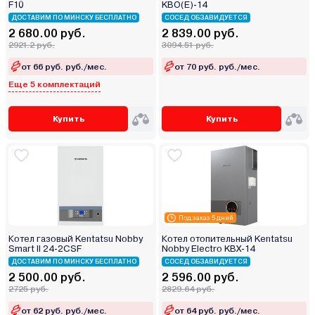
F10
KBO(E)-14
ДОСТАВИМ ПО МИНСКУ БЕСПЛАТНО
СОСЕД ОБЗАВИДУЕТСЯ
2 680.00 руб.
2 839.00 руб.
2921.2 руб.
3094.51 руб.
от 66 руб. руб./мес.
от 70 руб. руб./мес.
Еще 5 комплектаций
Купить
Купить
Под заказ 5 дней
Котел газовый Kentatsu Nobby
Котел отопительный Kentatsu
Smart II 24-2CSF
Nobby Electro KBX-14
ДОСТАВИМ ПО МИНСКУ БЕСПЛАТНО
СОСЕД ОБЗАВИДУЕТСЯ
2 500.00 руб.
2 596.00 руб.
2725 руб.
2829.64 руб.
от 62 руб. руб./мес.
от 64 руб. руб./мес.