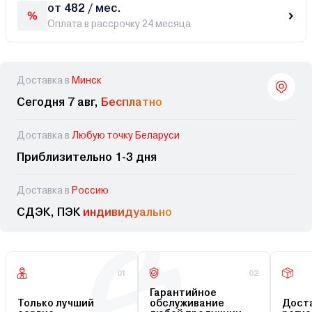
от 482 / мес.
Оплата в рассрочку 24 месяца
Доставка в
Минск
Сегодня 7 авг,
Бесплатно
Доставка в
Любую точку Беларуси
Приблизительно 1-3 дня
Доставка в
Россию
СДЭК, ПЭК
индивидуально
01
02
Гарантийное
Только лучший
обслуживание
Доста