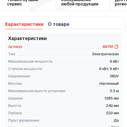
сервис
любой продукции
регио
Характеристики
О товаре
Характеристики
Артикул
66791
Тип
Электрическая
Максимальная мощность
9 кВт
Ступени мощности
6 кВт, 9 кВт
Напряжение
380V
Монтаж
Настенный
Максимальная высота установки
3.5 м
Ширина
1085 мм
Высота
240 мм
Глубина
220 мм
Пульт управления
Да