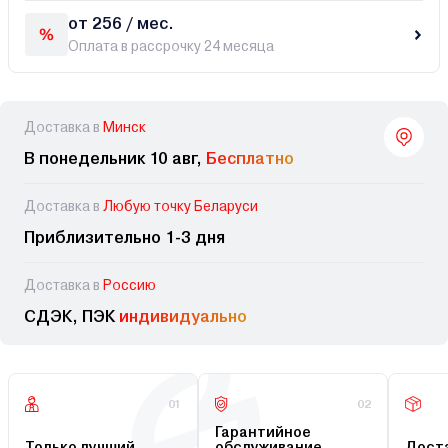
от 256 / мес.
Оплата в рассрочку 24 месяца
Доставка в
Минск
В понедельник 10 авг,
Бесплатно
Доставка в
Любую точку Беларуси
Приблизительно 1-3 дня
Доставка в
Россию
СДЭК, ПЭК
индивидуально
01
02
Гарантийное
Только лучший
обслуживание
Доста