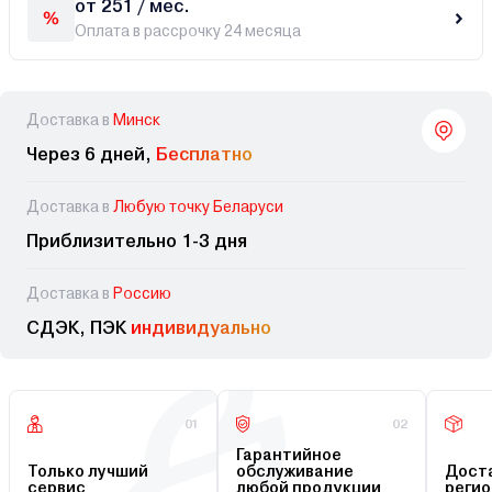
от 251 / мес.
Оплата в рассрочку 24 месяца
Доставка в
Минск
Через 6 дней,
Бесплатно
Доставка в
Любую точку Беларуси
Приблизительно 1-3 дня
Доставка в
Россию
СДЭК, ПЭК
индивидуально
01
02
Гарантийное
Только лучший
обслуживание
Доста
сервис
любой продукции
регио