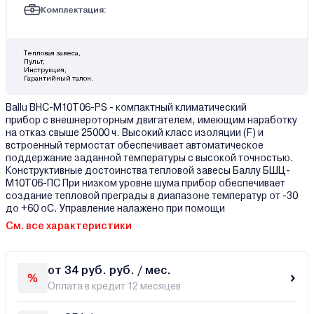
Комплектация:
Тепловая завеса,
Пульт,
Инструкция,
Гарантийный талон.
Ballu BHC-M10T06-PS - компактный климатический
прибор с внешнероторным двигателем, имеющим наработку
на отказ свыше 25000 ч. Высокий класс изоляции (F) и
встроенный термостат обеспечивает автоматическое
поддержание заданной температуры с высокой точностью.
Конструктивные достоинства тепловой завесы Баллу БШЦ-
M10T06-ПС При низком уровне шума прибор обеспечивает
создание тепловой преграды в диапазоне температур от -30
до +60 оС. Управление налажено при помощи
См. все характеристики
от 34 руб. руб. / мес.
Оплата в кредит 12 месяцев