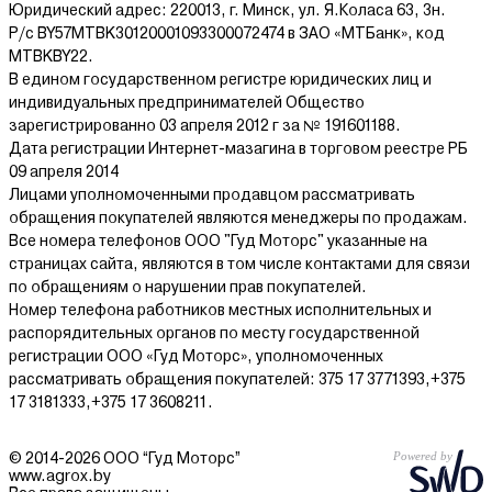
Юридический адрес: 220013, г. Минск, ул. Я.Коласа 63, 3н.
Р/с BY57MTBK30120001093300072474 в ЗАО «МТБанк», код
MTBKBY22.
В едином государственном регистре юридических лиц и
индивидуальных предпринимателей Общество
зарегистрированно 03 апреля 2012 г за № 191601188.
Дата регистрации Интернет-мазагина в торговом реестре РБ
09 апреля 2014
Лицами уполномоченными продавцом рассматривать
обращения покупателей являются менеджеры по продажам.
Все номера телефонов ООО "Гуд Моторс" указанные на
страницах сайта, являются в том числе контактами для связи
по обращениям о нарушении прав покупателей.
Номер телефона работников местных исполнительных и
распорядительных органов по месту государственной
регистрации ООО «Гуд Моторс», уполномоченных
рассматривать обращения покупателей: 375 17 3771393,+375
17 3181333,+375 17 3608211.
© 2014-2026 ООО “Гуд Моторс”
www.agrox.by