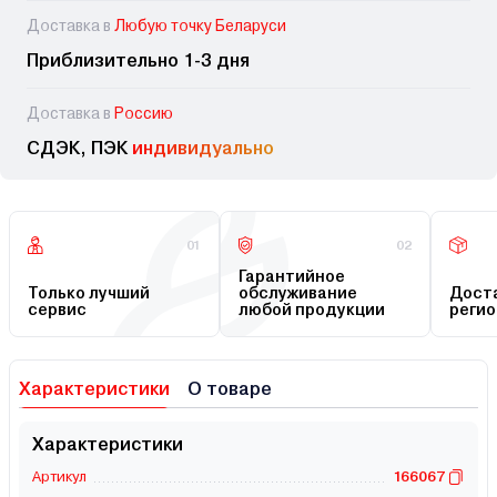
Доставка в
Любую точку Беларуси
Приблизительно 1-3 дня
Доставка в
Россию
СДЭК, ПЭК
индивидуально
01
02
Гарантийное
Только лучший
обслуживание
Доста
сервис
любой продукции
регио
Характеристики
О товаре
Характеристики
Артикул
166067