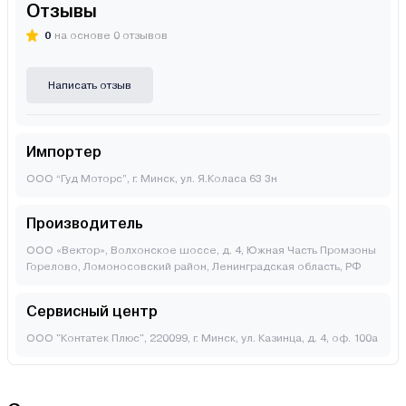
Отзывы
0
на основе 0 отзывов
Написать отзыв
Импортер
ООО “Гуд Моторс”, г. Минск, ул. Я.Коласа 63 3н
Производитель
ООО «Вектор», Волхонское шоссе, д. 4, Южная Часть Промзоны
Горелово, Ломоносовский район, Ленинградская область, РФ
Сервисный центр
ООО "Контатек Плюс", 220099, г. Минск, ул. Казинца, д. 4, оф. 100а