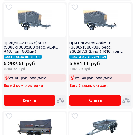
Прицеп Avtos А30М1В
Прицеп Avtos А30М1В
(3000х1300х300 ресс. AL-KO,
(3000х1300х300 ресс.
R16, тент 800мм)
3302(ГАЗ-2лист), R16, тент
400мм)
СОСЕД ОБЗАВИДУЕТСЯ
СОСЕД ОБЗАВИДУЕТСЯ
5 292.50 руб.
5 681.00 руб.
5768.83 руб.
6192.29 руб.
от 131 руб. руб./мес.
от 140 руб. руб./мес.
Еще 2 комплектации
Еще 3 комплектации
Купить
Купить