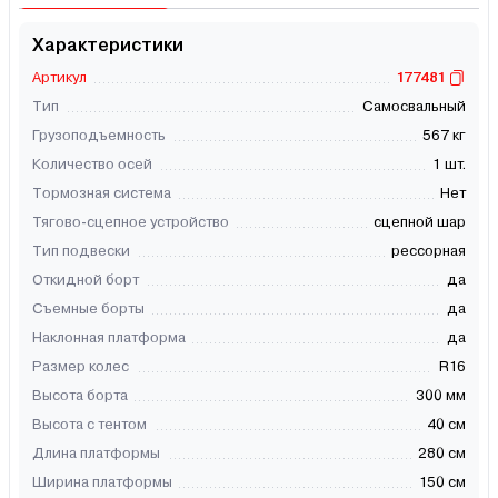
Характеристики
Артикул
177481
Тип
Самосвальный
Грузоподъемность
567 кг
Количество осей
1 шт.
Тормозная система
Нет
Тягово-сцепное устройство
сцепной шар
Тип подвески
рессорная
Откидной борт
да
Съемные борты
да
Наклонная платформа
да
Размер колес
R16
Высота борта
300 мм
Высота с тентом
40 см
Длина платформы
280 см
Ширина платформы
150 см