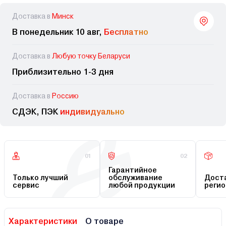
Доставка в
Минск
В понедельник 10 авг,
Бесплатно
Доставка в
Любую точку Беларуси
Приблизительно 1-3 дня
Доставка в
Россию
СДЭК, ПЭК
индивидуально
01
02
Гарантийное
Только лучший
обслуживание
Доста
сервис
любой продукции
регио
Характеристики
О товаре