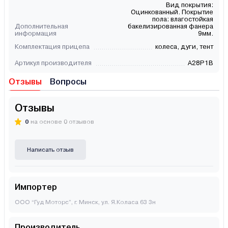
Вид покрытия:
Оцинкованный. Покрытие
пола: влагостойкая
Дополнительная
бакелизированная фанера
информация
9мм.
Комплектация прицепа
колеса, дуги, тент
Артикул производителя
A28P1B
Отзывы
Вопросы
Отзывы
0
на основе 0 отзывов
Написать отзыв
Импортер
ООО “Гуд Моторс”, г. Минск, ул. Я.Коласа 63 3н
Производитель