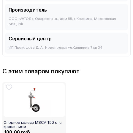
Производитель
ООО «AVTOS», Озерское ш., дом 55, г. Коломна, Московская
обл., РФ
Сервисный центр
ИП Прокофьев Д. А., Новополоцк ул.Калинина 7 кв 34
С этим товаром покупают
Опорное колесо МЗСА 150 кг с
креплением
100.00 руб.