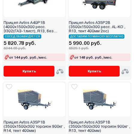
Прицеп Avtos A40P1B
Прицеп Avtos A35P2B
(4000х1500х300 ресс.
(3500х1500х300 ресс. AL-KO ,
3302(ГАЗ-1лист), R13, без
R13, тент 400мм 2ос)
тента)
СОСЕД ОБЗАВИДУЕТСЯ
ДОСТАВИМ ПО МИНСКУ БЕСПЛАТНО
5 820.78 руб.
5 990.00 руб.
6344.65 руб.
6529.1 руб.
от 144 руб. руб./мес.
от 148 руб. руб./мес.
Купить
Купить
Прицеп Avtos A35P1B
Прицеп Avtos A35P1B
(3500х1500х300 торсион 900кг ,
(3500х1500х300 торсион 900кг ,
R14, тент 400мм)
R13, тент 400мм)