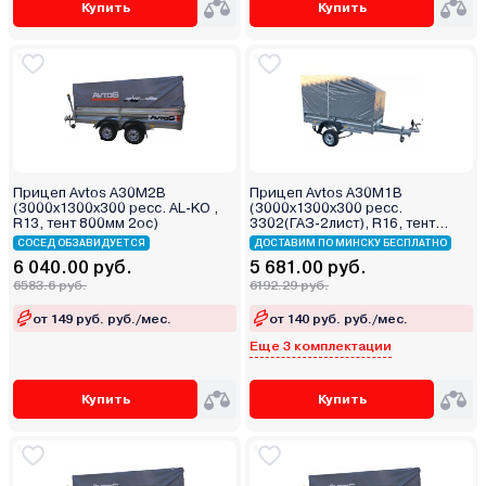
Купить
Купить
Прицеп Avtos А30М2В
Прицеп Avtos А30М1В
(3000х1300х300 ресс. AL-KO ,
(3000х1300х300 ресс.
R13, тент 800мм 2ос)
3302(ГАЗ-2лист), R16, тент
400мм)
СОСЕД ОБЗАВИДУЕТСЯ
ДОСТАВИМ ПО МИНСКУ БЕСПЛАТНО
6 040.00 руб.
5 681.00 руб.
6583.6 руб.
6192.29 руб.
от 149 руб. руб./мес.
от 140 руб. руб./мес.
Еще 3 комплектации
Купить
Купить