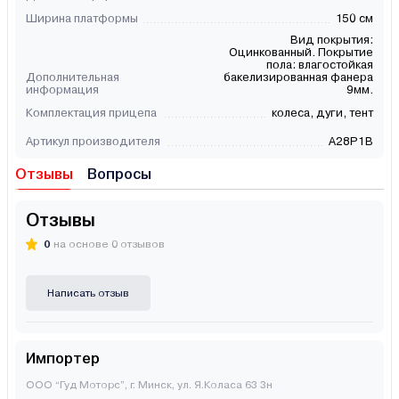
Ширина платформы
150 см
Вид покрытия:
Оцинкованный. Покрытие
пола: влагостойкая
Дополнительная
бакелизированная фанера
информация
9мм.
Комплектация прицепа
колеса, дуги, тент
Артикул производителя
A28P1B
Отзывы
Вопросы
Отзывы
0
на основе 0 отзывов
Написать отзыв
Импортер
ООО “Гуд Моторс”, г. Минск, ул. Я.Коласа 63 3н