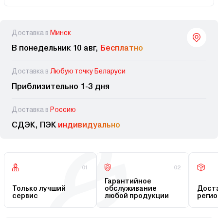
Доставка в
Минск
В понедельник 10 авг,
Бесплатно
Доставка в
Любую точку Беларуси
Приблизительно 1-3 дня
Доставка в
Россию
СДЭК, ПЭК
индивидуально
01
02
Гарантийное
Только лучший
обслуживание
Доста
сервис
любой продукции
регио