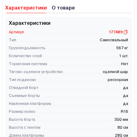
Характеристики
О товаре
Характеристики
Артикул
177489
Тип
Самосвальный
Грузоподъемность
567 кг
Количество осей
1 шт.
Тормозная система
Нет
Тягово-сцепное устройство
сцепной шар
Тип подвески
рессорная
Откидной борт
да
Съемные борты
да
Наклонная платформа
да
Размер колес
R16
Высота борта
300 мм
Высота с тентом
80 см
Длина платформы
280 см